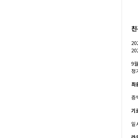
친
20
20
9
정
최윤
증
기로
일
라유