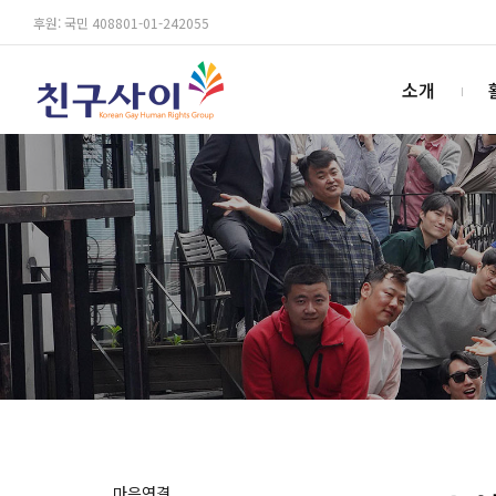
후원: 국민 408801-01-242055
소개
마음연결