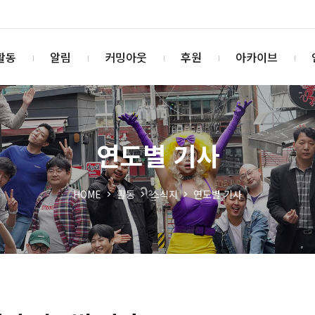
활동
알림
커밍아웃
후원
아카이브
연도별 기사
HOME
활동
소식지
연도별 기사