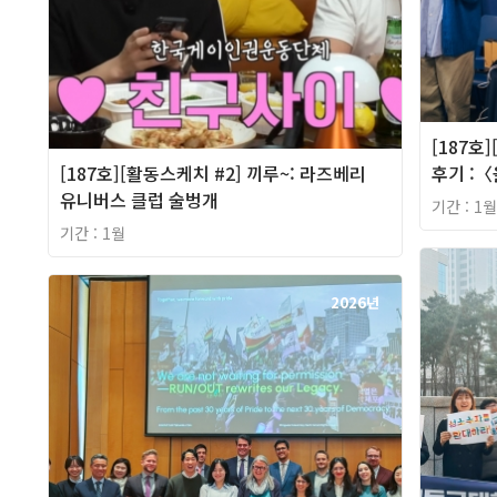
[187호
[187호][활동스케치 #2] 끼루~: 라즈베리
후기 :
유니버스 클럽 술벙개
기간 : 1월
기간 : 1월
2026년