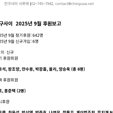
구사이 2025년 9월 후원보고
25년 9월 정기후원: 642명
25년 9월 신규가입: 6명
월의 신규
기 후원회원
석, 왕조양, 안수용, 박광흠, 올리, 양승욱 (총 6명)
액 후원회원
, 홍준택 (2명)
시후원
클, 최윤석, 박상영, 박준호, 나연우, 참둘기, 게이법조회, 무지개 N