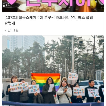
[187호][활동스케치 #2] 끼루~: 라즈베리 유니버스 클럽
술벙개
기간 : 1월
2026년