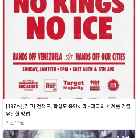
[187호][기고] 전쟁도, 학살도 중단하라 - 파국의 세계를 멈출
유일한 방법
기간 : 1월
2026년