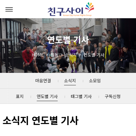
연도별 기사
HOME
활동
소식지
연도별 기사
마음연결
소식지
소모임
표지
연도별 기사
태그별 기사
구독신청
소식지 연도별 기사