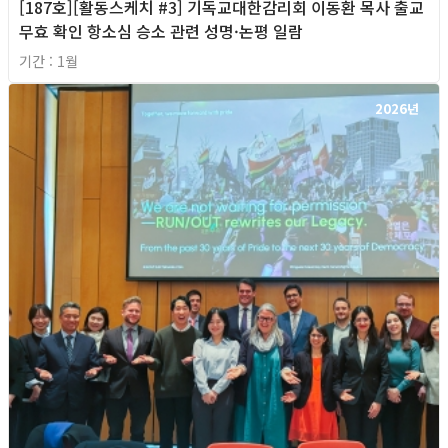
[187호][활동스케치 #3] 기독교대한감리회 이동환 목사 출교
무효 확인 항소심 승소 관련 성명·논평 일람
기간 : 1월
2026년