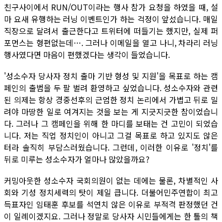
친구사이에서 RUN/OUT이라는 행사 참가 요청을 하였을 때, 설
마 요새 유행하는 러닝 이벤트인가 하는 걱정이 앞섰습니다. 매일
직장으로 달려서 출근한다고 트위터에 떠들기는 했지만, 실제 퍼
포먼스는 형편없는데…. 그러나 이메일을 열고 나니, 차라리 러닝
행사였다면 마음이 편했겠다는 생각이 들었습니다.
'성소수자 당사자 정치 출마 기반 형성 및 지원'을 목표로 하는 캠
페인의 출범을 두 팔 벌려 환영하고 싶었습니다. 성소수자와 관련
된 의제는 항상 경중선후의 근엄한 정치 논리에서 가볍고 뒤로 밀
려야 마땅한 일로 여겨지는 것을 보는 게 지긋지긋한 참이었습니
다. 그러나 그 캠페인을 위해 한 마디를 보태는 건 고민이 되었습
니다. 저는 직업 정치인이 아니고 그걸 목표로 하고 있지도 않은
터라 솔직히 부담스러웠습니다. 그런데, 이러한 이유로 '정치'를
뒤로 미루는 성소수자가 얼마나 많았을까요?
커밍아웃한 성소수자 국회의원이 없는 데에는 물론, 차별적인 사
회와 기성 정치세력의 탓이 제일 큽니다. 더불어민주연합이 최고
득표자인 임태훈 후보를 석연치 않은 이유로 부적격 판정했던 건
이 일례이겠지요. 그러나 정말로 당사자 시민들에게는 한 톨의 책