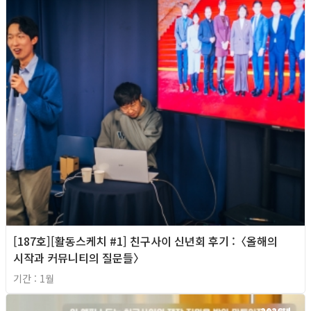
[187호][활동스케치 #1] 친구사이 신년회 후기 :〈올해의
시작과 커뮤니티의 질문들〉
기간 : 1월