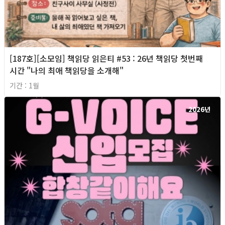
[187호][소모임] 책읽당 읽은티 #53 : 26년 책읽당 첫번째
시간 "나의 최애 책읽당을 소개해"
기간 : 1월
2026년