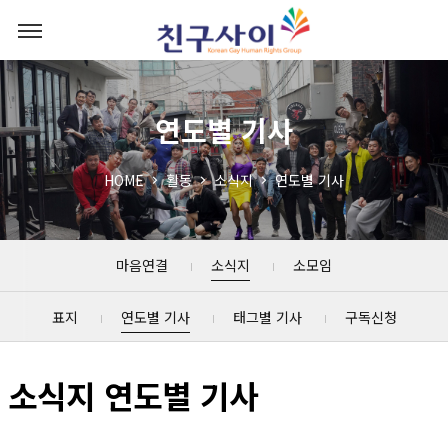
연도별 기사
HOME
활동
소식지
연도별 기사
마음연결
소식지
소모임
표지
연도별 기사
태그별 기사
구독신청
소식지 연도별 기사