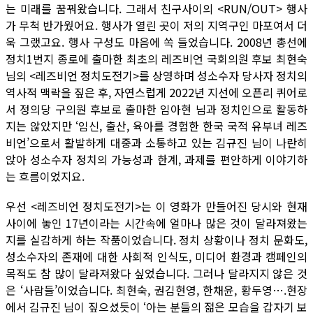
는 미래를 꿈꿔왔습니다. 그래서 친구사이의 <RUN/OUT> 행사
가 무척 반가웠어요. 행사가 열린 곳이 저의 지역구인 마포여서 더
욱 그랬고요. 행사 구성도 마음에 쏙 들었습니다. 2008년 총선에
정치1번지 종로에 출마한 최초의 레즈비언 국회의원 후보 최현숙
님의 <레즈비언 정치도전기>를 상영하며 성소수자 당사자 정치의
역사적 맥락을 짚은 후, 자연스럽게 2022년 지선에 오픈리 퀴어로
서 정의당 구의원 후보로 출마한 임아현 님과 정치인으로 활동하
지는 않았지만 ‘임신, 출산, 육아를 경험한 한국 국적 유부녀 레즈
비언’으로서 활발하게 대중과 소통하고 있는 김규진 님이 나란히
앉아 성소수자 정치의 가능성과 한계, 과제를 편안하게 이야기하
는 흐름이었지요.
우선 <레즈비언 정치도전기>는 이 영화가 만들어진 당시와 현재
사이에 놓인 17년이라는 시간속에 얼마나 많은 것이 달라져왔는
지를 실감하게 하는 작품이었습니다. 정치 상황이나 정치 문화도,
성소수자의 존재에 대한 사회적 인식도, 미디어 환경과 캠페인의
목적도 참 많이 달라져왔다 싶었습니다. 그러나 달라지지 않은 것
은 ‘사람들’이었습니다. 최현숙, 권김현영, 한채윤, 황두영….현장
에서 김규진 님이 짚으셨듯이 ‘아는 분들의 젊은 모습을 갑자기 보