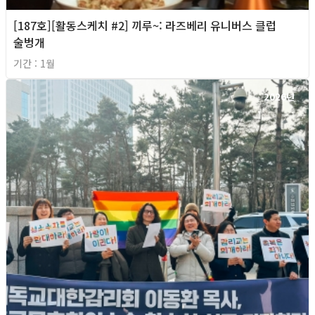
[187호][활동스케치 #2] 끼루~: 라즈베리 유니버스 클럽
술벙개
기간 : 1월
2026년