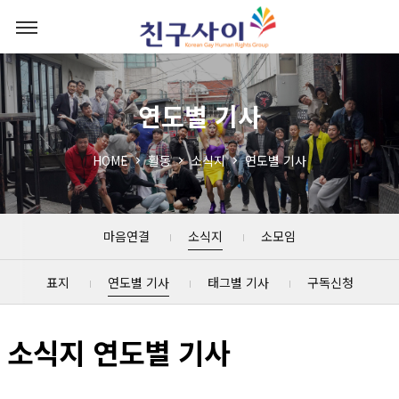
연도별 기사
HOME
활동
소식지
연도별 기사
마음연결
소식지
소모임
표지
연도별 기사
태그별 기사
구독신청
소식지 연도별 기사