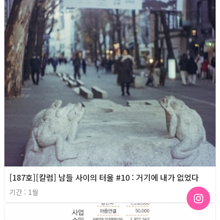
[187호][칼럼] 남들 사이의 터울 #10 : 거기에 내가 없었다
기간 : 1월
2026년