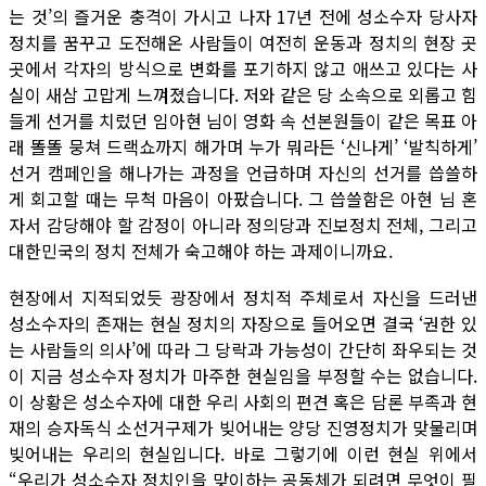
는 것’의 즐거운 충격이 가시고 나자 17년 전에 성소수자 당사자
정치를 꿈꾸고 도전해온 사람들이 여전히 운동과 정치의 현장 곳
곳에서 각자의 방식으로 변화를 포기하지 않고 애쓰고 있다는 사
실이 새삼 고맙게 느껴졌습니다. 저와 같은 당 소속으로 외롭고 힘
들게 선거를 치렀던 임아현 님이 영화 속 선본원들이 같은 목표 아
래 똘똘 뭉쳐 드랙쇼까지 해가며 누가 뭐라든 ‘신나게’ ‘발칙하게’
선거 캠페인을 해나가는 과정을 언급하며 자신의 선거를 씁쓸하
게 회고할 때는 무척 마음이 아팠습니다. 그 씁쓸함은 아현 님 혼
자서 감당해야 할 감정이 아니라 정의당과 진보정치 전체, 그리고
대한민국의 정치 전체가 숙고해야 하는 과제이니까요.
현장에서 지적되었듯 광장에서 정치적 주체로서 자신을 드러낸
성소수자의 존재는 현실 정치의 자장으로 들어오면 결국 ‘권한 있
는 사람들의 의사’에 따라 그 당락과 가능성이 간단히 좌우되는 것
이 지금 성소수자 정치가 마주한 현실임을 부정할 수는 없습니다.
이 상황은 성소수자에 대한 우리 사회의 편견 혹은 담론 부족과 현
재의 승자독식 소선거구제가 빚어내는 양당 진영정치가 맞물리며
빚어내는 우리의 현실입니다. 바로 그렇기에 이런 현실 위에서
“우리가 성소수자 정치인을 맞이하는 공동체가 되려면 무엇이 필