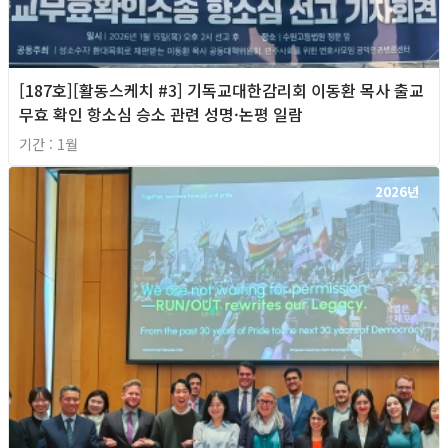
[187호][활동스케치 #3] 기독교대한감리회 이동환 목사 출교
무효 확인 항소심 승소 관련 성명·논평 일람
기간 : 1월
2026년