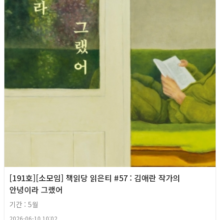
[191호][소모임] 책읽당 읽은티 #57 : 김애란 작가의
안녕이라 그랬어
기간 : 5월
2026-06-10 10:02