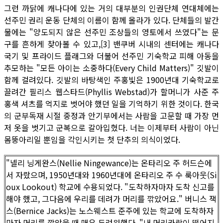
그런 까닭에 캐나다에 있는 거의 대부분의 인권단체 연대체에는
선주민 권리 운동 단체의 이름이 함께 올라가 있다. 단체들의 발간
물에는 "양도되지 않은 선주민 조상들의 영토에서 쓰였다"는 문
구를 흔하게 찾아볼 수 있고,[3] 밴쿠버 시내의 센터에는 캐나다
국기 및 프라이드 플래그와 더불어 선주민 기숙학교 피해 아동을
추모하는 "모든 아이는 소중하다(Every Child Matters)" 깃발이
함께 걸려있다. 깃발의 바탕색인 주홍빛은 1900년대 기숙학교로
끌려간 필리스 웹스타드(Phyllis Webstad)가 할머니가 사준 주
홍색 셔츠를 억지로 벗어야 했던 일을 기억하기 위한 것이다. 한국
의 군부독재 시절 중정과 안기부에서는 사람을 고문할 때 가장 먼
저 옷을 벗기고 군복으로 갈아입혔다. 너는 이제부터 사람이 아닌
몸뚱아리일 뿐임을 각인시키는 첫 단추의 의식이었다.
"넬리 닝게완스(Nellie Ningewance)는 온타리오 주 허드슨에
서 자랐으며, 1950년대와 1960년대에 온타리오 주 수 룩아웃(Si
oux Lookout) 학교에 수용되었다. "도착하자마자 도착 신고를
해야 했고, 그다음에 우리를 데려가 머리를 깎았어요." 버니스 잭
스(Bernice Jacks)는 노스웨스트 준주에 있는 학교에 도착하자
마자 머리를 깎았을 때 매우 두려워했다. "내 머리카락이 떨어지