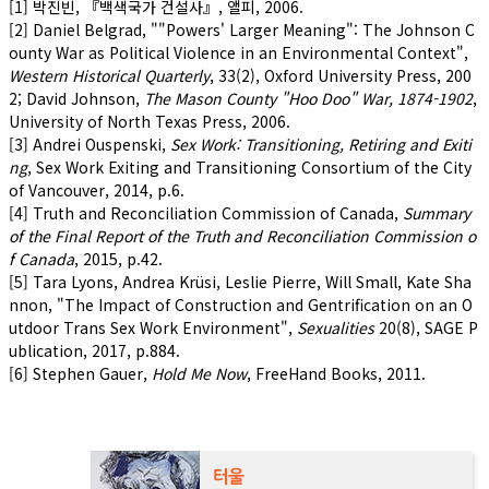
[1] 박진빈, 『백색국가 건설사』, 앨피, 2006.
[2] Daniel Belgrad, ""Powers' Larger Meaning": The Johnson C
ounty War as Political Violence in an Environmental Context",
Western Historical Quarterly
, 33(2), Oxford University Press, 200
2; David Johnson,
The Mason County "Hoo Doo" War, 1874-1902
,
University of North Texas Press, 2006.
[3] Andrei Ouspenski,
Sex Work: Transitioning, Retiring and Exiti
ng
, Sex Work Exiting and Transitioning Consortium of the City
of Vancouver, 2014, p.6.
[4] Truth and Reconciliation Commission of Canada,
Summary
of the Final Report of the Truth and Reconciliation Commission o
f Canada
, 2015, p.42.
[5] Tara Lyons, Andrea Krüsi, Leslie Pierre, Will Small, Kate Sha
nnon, "The Impact of Construction and Gentrification on an O
utdoor Trans Sex Work Environment",
Sexualities
20(8), SAGE P
ublication, 2017, p.884.
[6] Stephen Gauer,
Hold Me Now
, FreeHand Books, 2011.