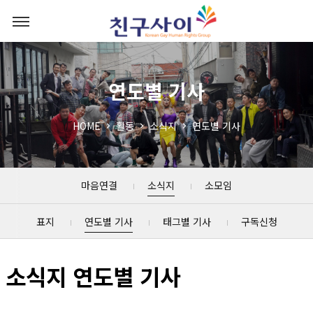
연도별 기사
HOME
활동
소식지
연도별 기사
마음연결
소식지
소모임
표지
연도별 기사
태그별 기사
구독신청
소식지 연도별 기사