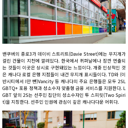
밴쿠버의 종로3가 데이비 스트리트(Davie Street)에는 무지개가
걸린 건물이 지천에 깔려있다. 한국에서 퀴퍼날에나 잠깐 연출되
는 것들이 이곳은 상시로 구현돼있는 느낌이다. 개중 인상적인 것
은 캐나다 로컬 은행 지점들이 내건 무지개 표시들이다. TD와 (이
반시티에서 I만 뺀)Vancity 등 캐나다의 주요 은행들은 모두 2SL
GBTQ+ 포용 정책과 성소수자 맞춤형 금융 서비스를 지원한다. L
GBT 앞의 2S는 선주민 집단의 성소수자인 투 스피릿(Two Spiri
t)을 지칭한다. 선주민 인권에 관심이 깊은 캐나다다운 어휘다.