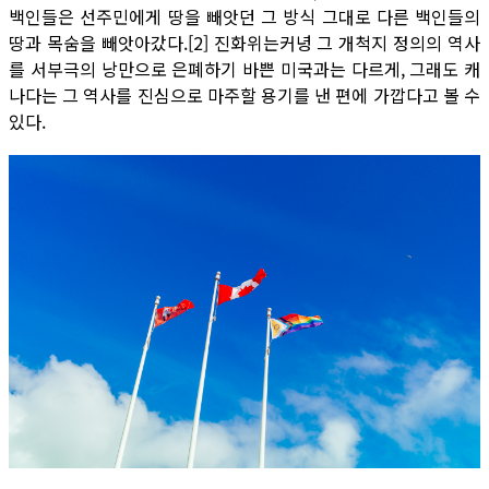
백인들은 선주민에게 땅을 빼앗던 그 방식 그대로 다른 백인들의
땅과 목숨을 빼앗아갔다.[2] 진화위는커녕 그 개척지 정의의 역사
를 서부극의 낭만으로 은폐하기 바쁜 미국과는 다르게, 그래도 캐
나다는 그 역사를 진심으로 마주할 용기를 낸 편에 가깝다고 볼 수
있다.