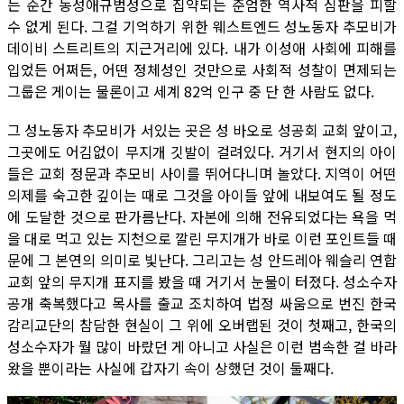
는 순간 동성애규범성으로 집약되는 준엄한 역사적 심판을 피할
수 없게 된다. 그걸 기억하기 위한 웨스트엔드 성노동자 추모비가
데이비 스트리트의 지근거리에 있다. 내가 이성애 사회에 피해를
입었든 어쩌든, 어떤 정체성인 것만으로 사회적 성찰이 면제되는
그룹은 게이는 물론이고 세계 82억 인구 중 단 한 사람도 없다.
그 성노동자 추모비가 서있는 곳은 성 바오로 성공회 교회 앞이고,
그곳에도 어김없이 무지개 깃발이 걸려있다. 거기서 현지의 아이
들은 교회 정문과 추모비 사이를 뛰어다니며 놀았다. 지역이 어떤
의제를 숙고한 깊이는 때로 그것을 아이들 앞에 내보여도 될 정도
에 도달한 것으로 판가름난다. 자본에 의해 전유되었다는 욕을 먹
을 대로 먹고 있는 지천으로 깔린 무지개가 바로 이런 포인트들 때
문에 그 본연의 의미로 빛난다. 그리고는 성 안드레아 웨슬리 연합
교회 앞의 무지개 표지를 봤을 때 거기서 눈물이 터졌다. 성소수자
공개 축복했다고 목사를 출교 조치하여 법정 싸움으로 번진 한국
감리교단의 참담한 현실이 그 위에 오버랩된 것이 첫째고, 한국의
성소수자가 뭘 많이 바랐던 게 아니고 사실은 이런 범속한 걸 바라
왔을 뿐이라는 사실에 갑자기 속이 상했던 것이 둘째다.