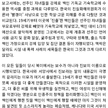
보고서에는, 선주민 자녀들을 강제로 백인 기독교 기숙학교에 수
용한 역사를 중점 과제로 다루었다. 한국의 진실화해위원회가 이
른바 '빨갱이' 사냥으로 인한 학살·고문 피해를 주로 다뤘던 것과
비교된다. 19세기부터 이곳에 '진출'한 백인들은 선주민 자녀들을
부모로부터 강제로 빼앗아 기숙학교에 처넣었고, 백인 대비 1/3의
예산으로 열악하게 운영된 그곳에서는 강제 개종과 선주민 언어
사용 금지 및 문화 말살, 굶주림과 방치, 구타와 성폭행, 출소 직후
백인 가정으로의 강제 입양 및 집단 결혼 등이 자행되었다. 맥락은
달라도 시설 내 폭력 사례의 세목들은 한국의 그것과 크게 다르지
않았다.
이 모든 일들이 당시 북미에서는 보수가 아니라 진보의 이름으로
시행되었다. 한국사와 서양사에서 진보라는 말의 내용값이 극명
히 갈라지는 이유가 여기서 출발한다. 19세기 후반 백인들은 아무
쪼록 세상을 더 좋게 만들겠다는 목적으로 이러한 시설을 운영하
고, 더 좋은 씨를 위해 우생학을 실천하고, 백인 여성의 인신매매
를 막겠다는 명분으로 인종주의 정책을 합리화했다.[1] 백인이 비
백인에게 행한 짓을 백인이 백인에게 행할 때에만 마치 그것이 처
음 발견된 듯 소스라치게 놀라는 폐습처럼, 캐나다와 미국 서부의