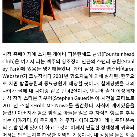
시청 홈페이지에 소개된 게이바 파운틴헤드 클럽(Fountainhead
Club)은 여기서 파는 맥주의 양조장이 인근의 스탠리 공원(Stanl
ey Park)에 있음을 명기해놓았다. 게이 남성 아론 웹스터(Aaron
Webster)가 크루징하다 2001년 혐오자들에 의해 살해된, 한국으
로 치면 탑골공원과 종묘공원에 해당할 곳이다. 살해당했을 때의
나이가 올해 내 나이랑 같은 만 42살이다. 밴쿠버 출신 이성애자
남성 작가 스티븐 가우어(Stephen Gauer)는 이 사건을 모티브로
2011년 소설 <Hold Me Now>를 출간했다. 자식이 게이였음을
몰랐던 아버지가 혐오 범죄로 아들을 잃은 후 자식의 행로를 추적
하는 이야기다.[6] 무지개가 왜 무지개이며 그것이 왜 선주민 운동
의 깃발 옆에 있어야 하고 그것이 어째서 단일한 정체성에 귀속되
어서는 안되는지를 해량한 지역의 기풍이다. 내 감상을 들은 끼순