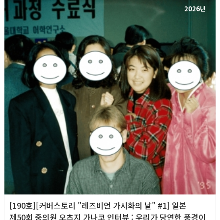
2026년
[190호][커버스토리 "레즈비언 가시화의 날" #1] 일본
제50회 중의원 오츠지 가나코 인터뷰 : 우리가 당연한 풍경이