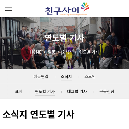
연도별 기사
HOME
활동
소식지
연도별 기사
마음연결
소식지
소모임
표지
연도별 기사
태그별 기사
구독신청
소식지 연도별 기사