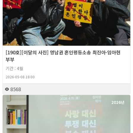
[190호][이달의 사진] 영남권 혼인평등소송 최진아·임아현
부부
기간 : 4월
2026-05-08 18:00
8568
2026년