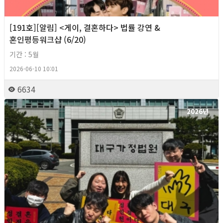
[191호][알림] <게이, 결혼하다> 법률 강연 &
혼인평등워크샵 (6/20)
기간 : 5월
2026-06-10 10:01
6634
2026년