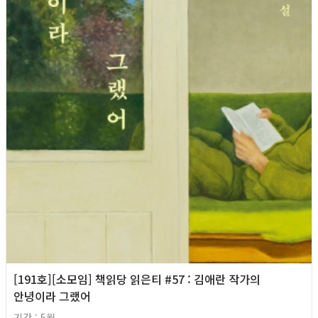
[191호][소모임] 책읽당 읽은티 #57 : 김애란 작가의
안녕이라 그랬어
기간 : 5월