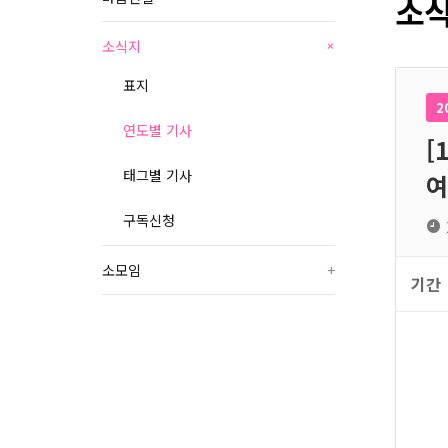
소식
소식지
+
표지
2
연도별 기사
[
태그별 기사
여
구독신청
소모임
+
기간