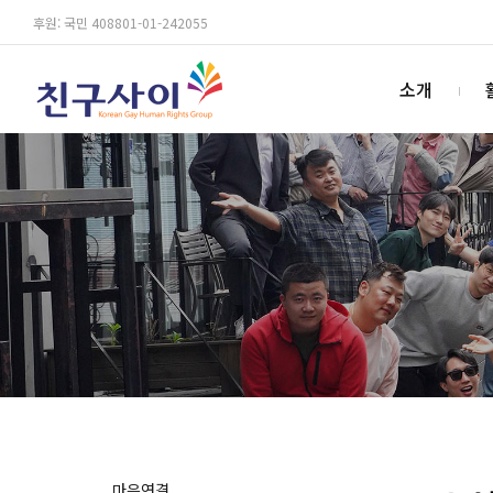
후원: 국민 408801-01-242055
소개
마음연결