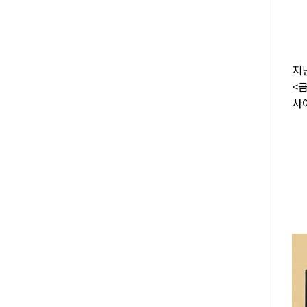
지난
<
사