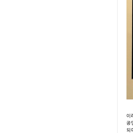
이
공
되