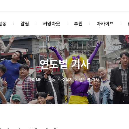
활동
알림
커밍아웃
후원
아카이브
연도별 기사
HOME
활동
소식지
연도별 기사