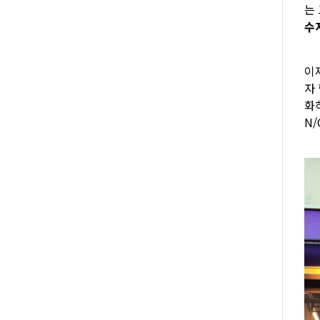
는
수
이
자
화
N