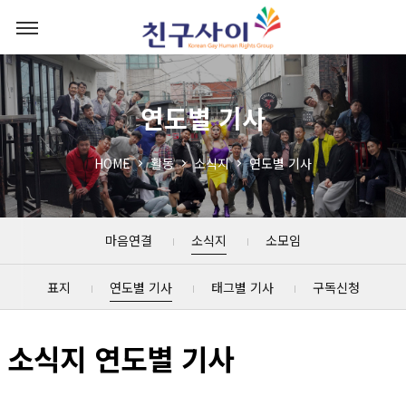
연도별 기사
HOME
활동
소식지
연도별 기사
마음연결
소식지
소모임
표지
연도별 기사
태그별 기사
구독신청
소식지 연도별 기사