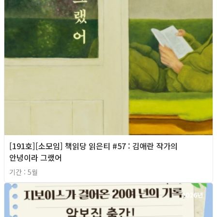
[191호][소모임] 책읽당 읽은티 #57 : 김애란 작가의
안녕이라 그랬어
기간 : 5월
2026년