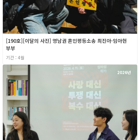
[190호][이달의 사진] 영남권 혼인평등소송 최진아·임아현
부부
기간 : 4월
2026년