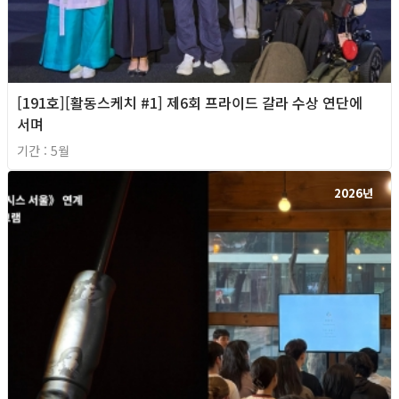
[191호][활동스케치 #1] 제6회 프라이드 갈라 수상 연단에
서며
기간 : 5월
2026년