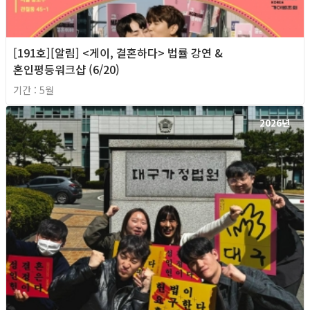
[191호][알림] <게이, 결혼하다> 법률 강연 &
혼인평등워크샵 (6/20)
기간 : 5월
2026년