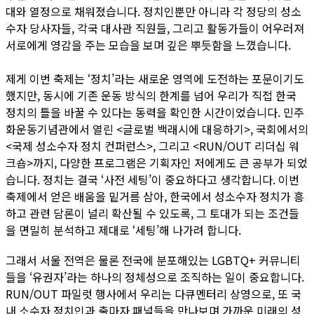
대와 열정으로 채워졌습니다. 정치인뿐만 아니라 각 정당의 성소
수자 당사자들, 각국 대사관 직원들, 그리고 활동가들이 어우러져
서로에게 영감을 주는 모습을 보며 깊은 뿌듯함을 느꼈습니다.
제게 이번 축제는 ‘정치’라는 새로운 영역에 도전하는 포문이기도
했지만, 동시에 기존 운동 방식의 한계를 넘어 우리가 직접 한국
정치의 틀을 바꿀 수 있다는 동력을 확인한 시간이었습니다. 민주
화운동기념관에서 열린 <글로벌 백래시에 대응하기>, 국회에서의
<국제 성소수자 정치 컨퍼런스>, 그리고 <RUN/OUT 리더십 워
크숍>까지, 다양한 프로그램은 기획자인 저에게도 큰 공부가 되었
습니다. 정치는 결국 ‘사전 세팅’이 중요하다고 생각합니다. 이번
축제에서 얻은 배움을 밑거름 삼아, 한국에서 성소수자 정치가 흥
하고 관련 담론이 널리 확산될 수 있도록, 그 토대가 되는 조건들
을 면밀히 분석하고 제대로 ‘세팅’해 나가려 합니다.
그래서 서울 전역은 물론 전국에 분포해있는 LGBTQ+ 커뮤니티
들을 ‘유권자’라는 하나의 정체성으로 조직하는 일이 중요합니다.
RUN/OUT 파일럿 행사에서 우리는 다큐멘터리 상영으로, 또 국
내 소수자 정치인과 출마자 패널들을 만나보며 가까운 미래의 성