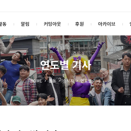
활동
알림
커밍아웃
후원
아카이브
연도별 기사
HOME
활동
소식지
연도별 기사