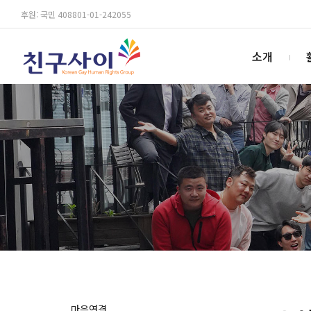
후원: 국민 408801-01-242055
소개
마음연결