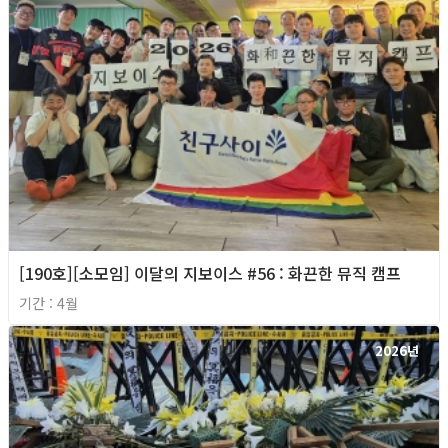
[190호][소모임] 이달의 지보이스 #56 : 화끈한 뮤직 캠프
기간 : 4월
2026년