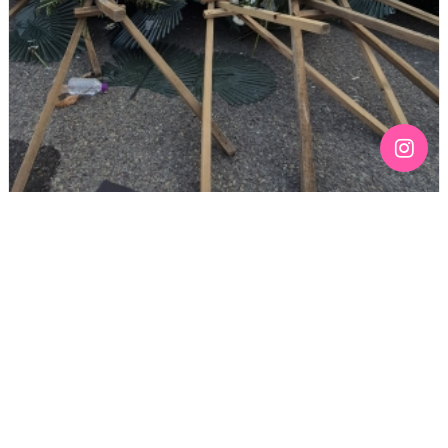
[190호][기고] 칠흑 같은 어둠 위에 스며드는 무지갯빛 –
136주년 노동절을 맞이하며
기간 : 4월
2026년