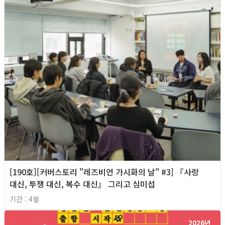
[190호][커버스토리 "레즈비언 가시화의 날" #3] 『사랑
대신, 투쟁 대신, 복수 대신』 그리고 심미섭
기간 : 4월
2026년