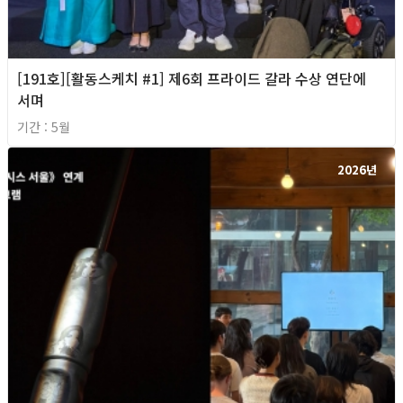
[191호][활동스케치 #1] 제6회 프라이드 갈라 수상 연단에
서며
기간 : 5월
2026년