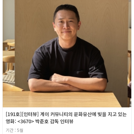
[191호][인터뷰] 게이 커뮤니티의 문화유산에 빚을 지고 있는
영화: <3670> 박준호 감독 인터뷰
기간 : 5월