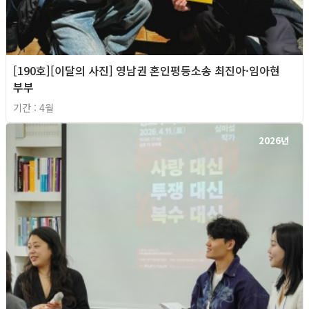
[190호][이달의 사진] 영남권 혼인평등소송 최진아·임아현
부부
기간 : 4월
2026년