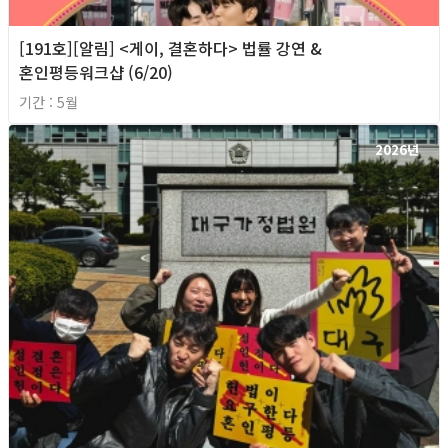
[191호][알림] <게이, 결혼하다> 법률 강연 &
혼인평등워크샵 (6/20)
기간 : 5월
2026년