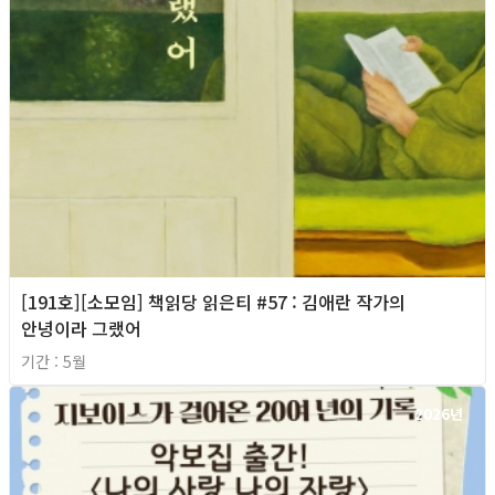
[191호][소모임] 책읽당 읽은티 #57 : 김애란 작가의
안녕이라 그랬어
기간 : 5월
2026년