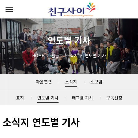
연도별 기사
HOME
활동
소식지
연도별 기사
마음연결
소식지
소모임
표지
연도별 기사
태그별 기사
구독신청
소식지 연도별 기사