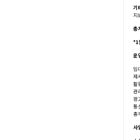
기
지보
총계
*1
운
임대
제세
활동
관리
광고
통신
총무
사