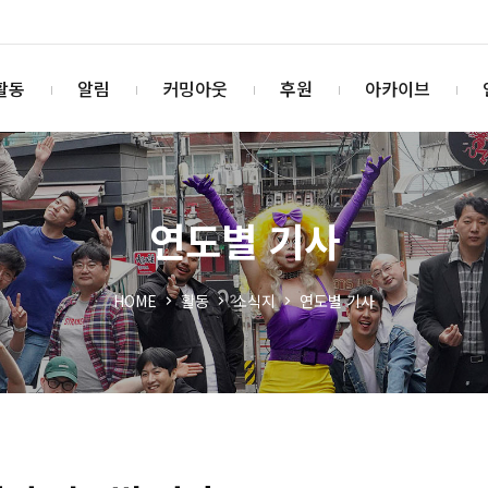
활동
알림
커밍아웃
후원
아카이브
연도별 기사
HOME
활동
소식지
연도별 기사