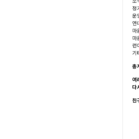
소식
정기
운영
연대
마음
마
런아
기타
총계
여
다
친구