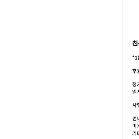
친
*1
후
정기
일시
사
런아
마음
기타