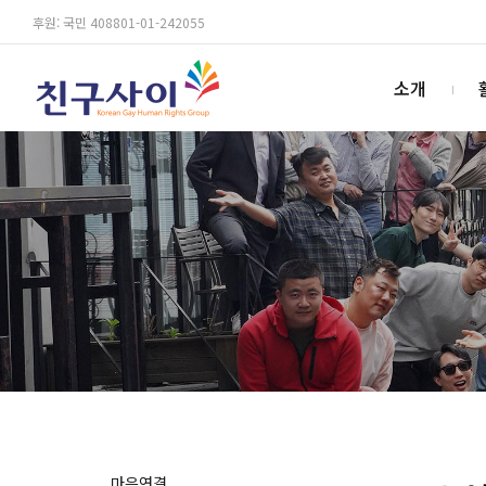
후원: 국민 408801-01-242055
소개
마음연결