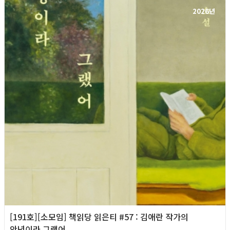
2026년
[191호][소모임] 책읽당 읽은티 #57 : 김애란 작가의
안녕이라 그랬어