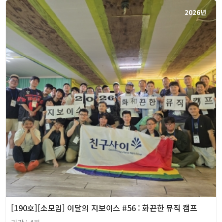
2026년
[190호][소모임] 이달의 지보이스 #56 : 화끈한 뮤직 캠프