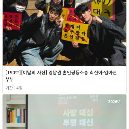
[190호][이달의 사진] 영남권 혼인평등소송 최진아·임아현
부부
기간 : 4월
2026년