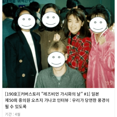
[190호][커버스토리 "레즈비언 가시화의 날" #1] 일본
제50회 중의원 오츠지 가나코 인터뷰 : 우리가 당연한 풍경이
될 수 있도록
기간 : 4월