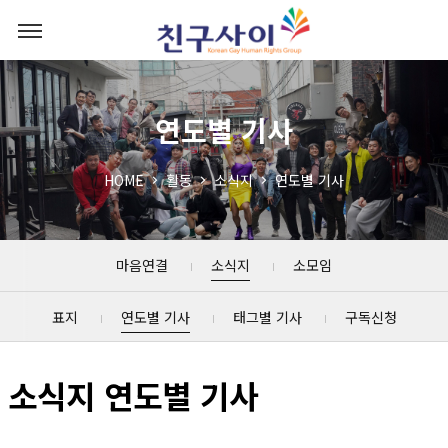
연도별 기사
HOME
활동
소식지
연도별 기사
마음연결
소식지
소모임
표지
연도별 기사
태그별 기사
구독신청
소식지 연도별 기사