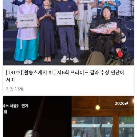
[191호][활동스케치 #1] 제6회 프라이드 갈라 수상 연단에
서며
기간 : 5월
2026년