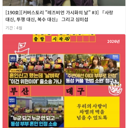
[190호][커버스토리 "레즈비언 가시화의 날" #3] 『사랑
대신, 투쟁 대신, 복수 대신』 그리고 심미섭
기간 : 4월
2026년