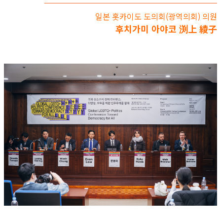
일본 홋카이도 도의회(광역의회) 의원
후치가미 아야코 渕上 綾子