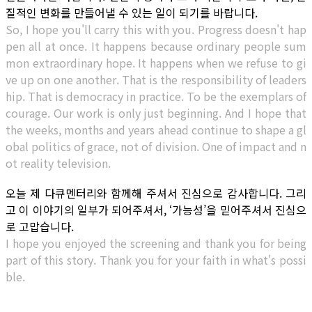
질적인 변화를 만들어낼 수 있는 일이 되기를 바랍니다.
So, I hope you'll carry this with you. Progress doesn't hap
pen all at once. It happens because ordinary people sum
mon extraordinary hope. It happens when we refuse to gi
ve up on one another. That is the responsibility of leaders
hip. That is democracy in practice. To be the exemplars of
courage. Our work is only just beginning. And I hope that
the weeks, months and years ahead continue to shape a gl
obal politics of grace, not of division. One of impact and n
ot reality television.
오늘 제 다큐멘터리와 함께해 주셔서 진심으로 감사합니다. 그리
고 이 이야기의 일부가 되어주셔서, ‘가능성’을 믿어주셔서 진심으
로 고맙습니다.
I hope you enjoyed the screening and thank you for being
part of this story. Thank you for your faith in what's possi
ble.