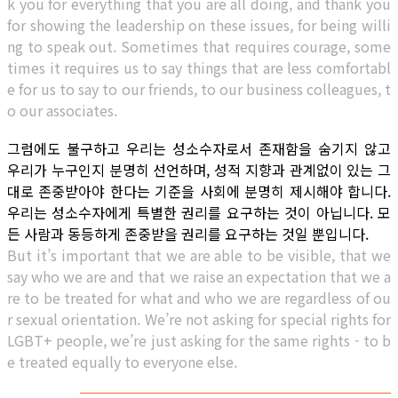
k you for everything that you are all doing, and thank you
for showing the leadership on these issues, for being willi
ng to speak out. Sometimes that requires courage, some
times it requires us to say things that are less comfortabl
e for us to say to our friends, to our business colleagues, t
o our associates.
그럼에도 불구하고 우리는 성소수자로서 존재함을 숨기지 않고
우리가 누구인지 분명히 선언하며, 성적 지향과 관계없이 있는 그
대로 존중받아야 한다는 기준을 사회에 분명히 제시해야 합니다.
우리는 성소수자에게 특별한 권리를 요구하는 것이 아닙니다. 모
든 사람과 동등하게 존중받을 권리를 요구하는 것일 뿐입니다.
But it’s important that we are able to be visible, that we
say who we are and that we raise an expectation that we a
re to be treated for what and who we are regardless of ou
r sexual orientation. We’re not asking for special rights for
LGBT+ people, we’re just asking for the same rights - to b
e treated equally to everyone else.