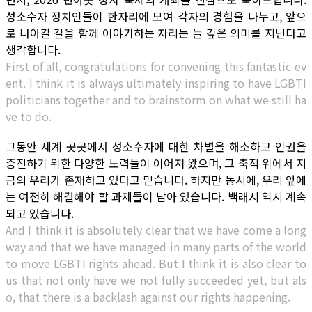
성소수자 정치인들이 한자리에 모여 각자의 경험을 나누고, 앞으
로 나아갈 길을 함께 이야기하는 자리는 늘 깊은 의미를 지닌다고
생각합니다.
First of all, congratulations for convening this fantastic ev
ent. I think it is always ultimately inspiring to have LGBTI
politicians together and to brainstorm on what we still ha
ve to do.
그동안 세계 곳곳에서 성소수자에 대한 차별을 해소하고 인권을
증진하기 위한 다양한 노력들이 이어져 왔으며, 그 축적 위에서 지
금의 우리가 존재하고 있다고 믿습니다. 하지만 동시에, 우리 앞에
는 여전히 해결해야 할 과제들이 남아 있습니다. 백래시 역시 계속
되고 있습니다.
And I think it is absolutely clear that we have come a long
way and that we have managed in many parts of the world
to move LGBTI rights ahead. But I think it is also clear to
us that not only have we not fully succeeded yet, but als
o, that there is a backlash against our rights happening.