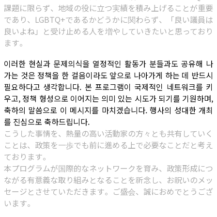
課題に限らず、地域の役に立つ実績を積み上げることが重要
であり、LGBTQ+であるかどうかに関わらず、「良い議員は
良いよね」と受け止める人を増やしていきたいと思っており
ます。
이러한 현실과 문제의식을 열정적인 활동가 분들과도 공유해 나
가는 것은 정책을 한 걸음이라도 앞으로 나아가게 하는 데 반드시
필요하다고 생각합니다. 본 프로그램이 국제적인 네트워크를 키
우고, 정책 형성으로 이어지는 의미 있는 시도가 되기를 기원하며,
축하의 말씀으로 이 메시지를 마치겠습니다. 행사의 성대한 개최
를 진심으로 축하드립니다.
こうした事情を、熱量の高い活動家の方々とも共有していく
ことは、政策を一歩でも前に進める上で必要なことだと考え
ております。
本プログラムが国際的なネットワークを育み、政策形成につ
ながる有意義な取り組みとなることを祈念し、お祝いのメッ
セージとさせていただきます。ご盛会、誠におめでとうござ
います。