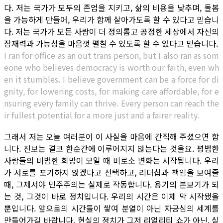
다. 저는 국가가 모두의 존엄을 지키고, 삶의 비용을 낮추며, 돌봄
을 가능하게 만들어, 우리가 함께 살아가도록 할 수 있다고 믿습니
다. 저는 국가가 모든 사람이 더 정의롭고 공정한 세상에서 자신의
잠재력과 가능성을 마음껏 펼칠 수 있도록 할 수 있다고 믿습니다.
I ran for office as an out trans person, but I also ran as som
eone who believes democracy is worth our faith, even wh
en it stumbles. I believe government can be a force for di
gnity, for lowering costs, for making care affordable, for e
nsuring every family can thrive. Every person can reach the
ir fullest potential for a more just and a fairer reality.
그래서 저는 오늘 여러분이 이 사실을 마음에 간직해 주셨으면 합
니다. 진보는 결코 한순간에 이루어지지 않는다는 것을요. 평범한
사람들의 비범한 희망이 모일 때 비로소 변화는 시작됩니다. 우리
가 서로를 포기하지 않겠다고 선택하고, 리더십과 책임을 보여줄
때, 그제서야 민주주의는 실제로 작동합니다. 용기의 본보기가 되
는 것, 그것이 바로 정치입니다. 우리의 시간은 이제 막 시작됐을
뿐입니다. 앞으로의 시간들이 쌓여 분열이 아닌 자긍심의 세계를
만들어가길 바랍니다. 현실의 정치가 그저 리얼리티 쇼가 아닌, 실