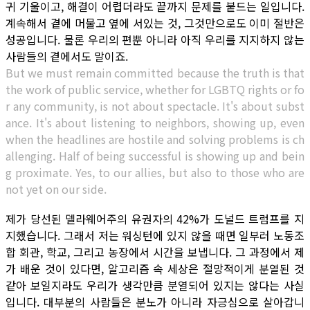
귀 기울이고, 해결이 어렵더라도 끝까지 문제를 붙드는 일입니다.
계속해서 곁에 머물고 옆에 서있는 것, 그것만으로도 이미 절반은
성공입니다. 물론 우리의 편뿐 아니라 아직 우리를 지지하지 않는
사람들의 곁에서도 말이죠.
But we must remain committed because the truth is that
the work of public service, whether for LGBTQ rights or fo
r any community, is not about spectacle. It's about subst
ance. It's about listening to neighbors, showing up, even
when the headlines are hostile and solving problems is ch
allenging. Half of being successful is showing up and bein
g proximate. Yes, to our allies, but also to those who are
not yet on our side.
제가 당선된 델라웨어주의 유권자의 42%가 도널드 트럼프를 지
지했습니다. 그래서 저는 워싱턴에 있지 않을 때면 일부러 노동조
합 회관, 학교, 그리고 농장에서 시간을 보냅니다. 그 과정에서 제
가 배운 것이 있다면, 알고리즘 속 세상은 절망적이게 분열된 것
같아 보일지라도 우리가 생각만큼 분열되어 있지는 않다는 사실
입니다. 대부분의 사람들은 분노가 아니라 자긍심으로 살아갑니