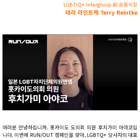
LGBTIQ+ Intergruop 前 공동의장
테리 라인트케 Terry Reintke
여러분 안녕하십니까. 홋카이도 도의회 의원 후치가미 아야코입
니다. 이번에 RUN/OUT 캠페인을 맞아, LGBTQ+ 당사자의 대표