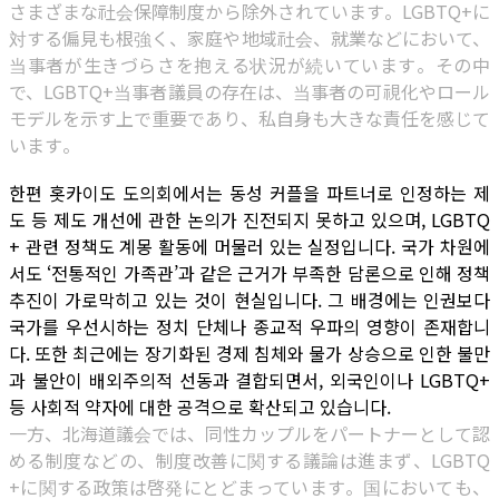
さまざまな社会保障制度から除外されています。LGBTQ+に
対する偏見も根強く、家庭や地域社会、就業などにおいて、
当事者が生きづらさを抱える状況が続いています。その中
で、LGBTQ+当事者議員の存在は、当事者の可視化やロール
モデルを示す上で重要であり、私自身も大きな責任を感じて
います。
한편 홋카이도 도의회에서는 동성 커플을 파트너로 인정하는 제
도 등 제도 개선에 관한 논의가 진전되지 못하고 있으며, LGBTQ
+ 관련 정책도 계몽 활동에 머물러 있는 실정입니다. 국가 차원에
서도 ‘전통적인 가족관’과 같은 근거가 부족한 담론으로 인해 정책
추진이 가로막히고 있는 것이 현실입니다. 그 배경에는 인권보다
국가를 우선시하는 정치 단체나 종교적 우파의 영향이 존재합니
다. 또한 최근에는 장기화된 경제 침체와 물가 상승으로 인한 불만
과 불안이 배외주의적 선동과 결합되면서, 외국인이나 LGBTQ+
등 사회적 약자에 대한 공격으로 확산되고 있습니다.
一方、北海道議会では、同性カップルをパートナーとして認
める制度などの、制度改善に関する議論は進まず、LGBTQ
+に関する政策は啓発にとどまっています。国においても、