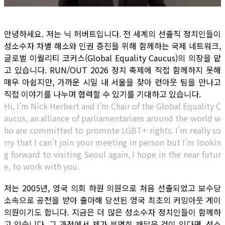
안녕하세요. 저는 닉 허버트입니다. 전 세계의 선출직 정치인들이
성소수자 차별 해소와 인권 증진을 위해 함께하는 국제 네트워크,
글로벌 이퀄리티 코커스(Global Equality Caucus)의 의장을 맡
고 있습니다. RUN/OUT 2026 정치 축제에 직접 함께하지 못해
매우 아쉽지만, 가까운 시일 내 서울을 찾아 런아웃 팀을 만나고
직접 이야기를 나누며 협력할 수 있기를 기대하고 있습니다.
Hi, I’m Nick Herbert and I’m Chair of the Global Equality C
aucus, an alliance of parliamentarians around the world w
ho are committed to promote LGBT+ rights. I’m really so
rry that I can’t join your meeting in person but I’m lookin
g forward to visiting Seoul again, I hope in the near futur
e, to work with you.
저는 2005년, 영국 의회 하원 의원으로 처음 선출되었고 보수당
소속으로 공천을 받아 출마해 당선된 영국 최초의 커밍아웃 게이
의원이기도 합니다. 지금은 더 많은 성소수자 정치인들이 함께하
고 있습니다. 그 과정에서 제가 분명히 깨달은 것이 있다면, 성소