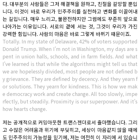
다. 대부분의 사람들은 그저 해결책을 원하고, 친절을 갈망할 뿐입
니다. 이것이 바로 우리가 민주주의를 실천하고 변화를 이끌어내
는 길입니다. 매우 느리고, 불완전하지만 그럼에도 꾸준히 앞으로
나아가는 이유입니다. 서로의 곁에 서는 것, 그것이 우리가 가진
강력한 힘입니다. 사람의 마음은 바로 그렇게 바뀌기 때문이죠.
Totally. In my state of Delaware, 42% of voters supported
Donald Trump. When I'm not in Washington, my days are s
pent in union halls, schools, and in farm fields. And what
I've learned is that while the algorithms might tell us that
we are hopelessly divided, most people are not defined b
y grievance. They are defined by decency. And they yearn f
or solutions. They yearn for kindness. This is how we mak
e democracy work and create change. All too slowly, impe
rfectly, but steadily. Proximity is our superpower. And it's
how hearts change.
저는 공개적으로 커밍아웃한 트랜스젠더로서 출마했습니다. 그리
고 수많은 어려움과 위기에 부딪히고, 세상이 마음같지 않을 때에
도 민주주의의 가능성을 믿기에, 저는 여전히 이 자리에 서 있습니