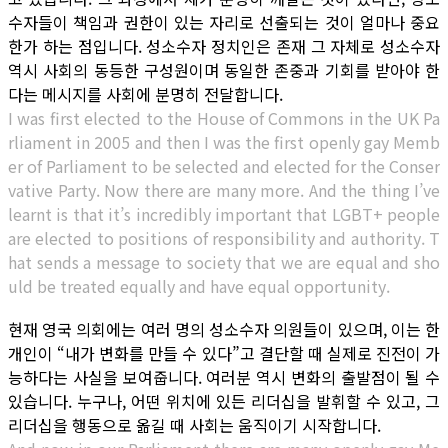
수자들이 책임과 권한이 있는 자리로 선출되는 것이 얼마나 중요
한가 하는 점입니다. 성소수자 정치인은 존재 그 자체로 성소수자
역시 사회의 동등한 구성원이며 동일한 존중과 기회를 받아야 한
다는 메시지를 사회에 분명히 전달합니다.
I was first elected to the House of Commons in the UK Pa
rliament in 2005 and then I was the first openly gay Memb
er of Parliament to be selected and elected for the Conser
vative Party. Now there are many more. And the thing I’ve
learnt is that it’s incredibly important that LGBT+ people
are elected to positions of responsibility and authority. T
hat sends a message to society that we are equal and sho
uld be treated equally and have equal opportunity.
현재 영국 의회에는 여러 명의 성소수자 의원들이 있으며, 이는 한
개인이 “내가 변화를 만들 수 있다”고 결단할 때 실제로 진전이 가
능하다는 사실을 보여줍니다. 여러분 역시 변화의 출발점이 될 수
있습니다. 누구나, 어떤 위치에 있든 리더십을 발휘할 수 있고, 그
리더십을 행동으로 옮길 때 사회는 움직이기 시작합니다.