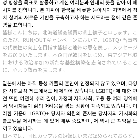
성 향상을 목표로 활동하고 계신 여러분과 연대의 뜻을 담아 이 메
시지를 전합니다. 본 기획이 한국을 비롯한 동아시아 지역에서 정
치 참여의 새로운 기반을 구축하고자 하는 시도라는 점에 깊은 존
경을 표합니다.
皆様こんにちは。北海道議会議員の渕上綾子と申します。こ
のたび、RUN/OUTキャンペーンにおいて、LGBTQ+当事者
の代表性の向上を目指す皆様と連帯の意を表し、メッセージ
をお送りいたします。本企画が韓国をはじめ、東アジア地域
における政治参加の新たな基盤構築を志向されていること
に、心より敬意を表します。
일본에서는 아직 동성 커플의 혼인이 인정되지 않고 있으며, 다양
한 사회보장 제도에서도 배제되어 있습니다. LGBTQ+에 대한 편
견 또한 여전히 뿌리 깊어, 가정과 지역사회, 고용 등 여러 영역에
서 당사자들이 삶의 어려움을 겪는 상황이 계속되고 있습니다. 이
러한 가운데 LGBTQ+ 당사자 의원의 존재는 당사자의 가시화와
롤모델을 제시하는 데 있어 매우 중요하며, 저 역시 큰 책임을 느
끼고 있습니다.
日本では、同性カップルの婚姻はいまだ認められておらず、