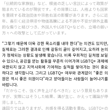
「伝統的な家族観」など、根拠の乏しい言説によって政策が
阻まれているのが現状です。その背景には、人権よりも国家
を重視する政治団体や宗教右派の影響があります。さらに近
年、長引く経済停滞や物価高騰による不満や不安が排外主義
的な煽りと結びつき、外国人やLGBTQ+などの、立場の弱い
方々への攻撃として広がっています。
“그렇기 때문에 더욱 강한 목소리를 내야 한다”는 의견도 있지만,
실제로는 그러한 결과로 인해 갈등의 골이 깊어지고, 오히려 논의
가 정체되는 상황도 발생해 왔습니다. 비록 우회적인 길처럼 보일
수 있으나, 공감을 얻는 활동을 꾸준히 이어가며 LGBTQ+ 과제에
국한되지 않고 지역사회에 기여하는 실적을 쌓아가는 것이 중요
하다고 생각합니다. 그리고 LGBTQ+ 여부와 관계없이 “좋은 의
원은 역시 좋은 의원이다”라고 받아들이는 사람들이 늘어나기를
바랍니다.
「だからこそ、強く声を上げるべきだ」という意見もありま
すが、実際にはそうした結果、溝が生じ、かえって議論が停
滞しました。
遠回りではありますが、共感を得る活動を重ね、LGBTQ+の