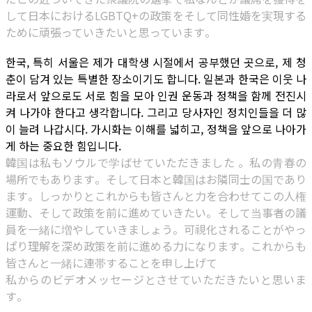
して日本におけるLGBTQ+の政策をそして同性婚を実現する
ために頑張っていきたいと思っています。
한국, 특히 서울은 제가 대학생 시절에서 공부했던 곳으로, 제 청
춘이 담겨 있는 특별한 장소이기도 합니다. 일본과 한국은 이웃 나
라로서 앞으로도 서로 힘을 모아 인권 운동과 정책을 함께 전진시
켜 나가야 한다고 생각합니다. 그리고 당사자인 정치인들을 더 많
이 늘려 나갑시다. 가시화는 이해를 넓히고, 정책을 앞으로 나아가
게 하는 중요한 힘입니다.
韓国は私もソウルで学ばせていただきました 。私の青春の
場所でもあります。そして日本と韓国はお隣同士の国であり
ます。しっかりとこれからも皆さんと力を合わせてこの人権
運動、そして政策を前に進めていきたい。そして当事者の議
員を一緒に増やしていきましょう。可視化されることがやっ
ぱり理解を深め政策を前に進める力になります。これからも
皆さんと一緒に連帯することを申し上げて
私からのビデオメッセージとさせていただきたいと思いま
す。