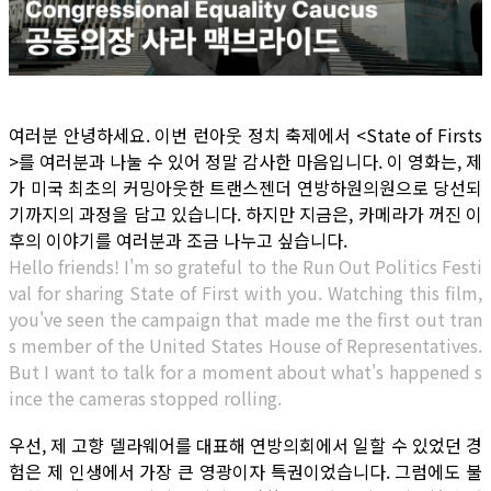
여러분 안녕하세요. 이번 런아웃 정치 축제에서 <State of Firsts
>를 여러분과 나눌 수 있어 정말 감사한 마음입니다. 이 영화는, 제
가 미국 최초의 커밍아웃한 트랜스젠더 연방하원의원으로 당선되
기까지의 과정을 담고 있습니다. 하지만 지금은, 카메라가 꺼진 이
후의 이야기를 여러분과 조금 나누고 싶습니다.
Hello friends! I'm so grateful to the Run Out Politics Festi
val for sharing State of First with you. Watching this film,
you've seen the campaign that made me the first out tran
s member of the United States House of Representatives.
But I want to talk for a moment about what's happened s
ince the cameras stopped rolling.
우선, 제 고향 델라웨어를 대표해 연방의회에서 일할 수 있었던 경
험은 제 인생에서 가장 큰 영광이자 특권이었습니다. 그럼에도 불