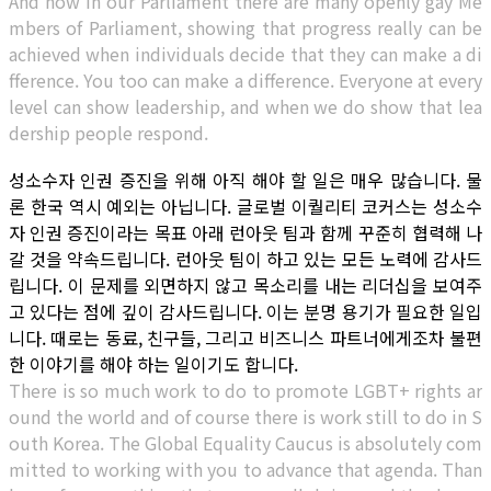
And now in our Parliament there are many openly gay Me
mbers of Parliament, showing that progress really can be
achieved when individuals decide that they can make a di
fference. You too can make a difference. Everyone at every
level can show leadership, and when we do show that lea
dership people respond.
성소수자 인권 증진을 위해 아직 해야 할 일은 매우 많습니다. 물
론 한국 역시 예외는 아닙니다. 글로벌 이퀄리티 코커스는 성소수
자 인권 증진이라는 목표 아래 런아웃 팀과 함께 꾸준히 협력해 나
갈 것을 약속드립니다. 런아웃 팀이 하고 있는 모든 노력에 감사드
립니다. 이 문제를 외면하지 않고 목소리를 내는 리더십을 보여주
고 있다는 점에 깊이 감사드립니다. 이는 분명 용기가 필요한 일입
니다. 때로는 동료, 친구들, 그리고 비즈니스 파트너에게조차 불편
한 이야기를 해야 하는 일이기도 합니다.
There is so much work to do to promote LGBT+ rights ar
ound the world and of course there is work still to do in S
outh Korea. The Global Equality Caucus is absolutely com
mitted to working with you to advance that agenda. Than