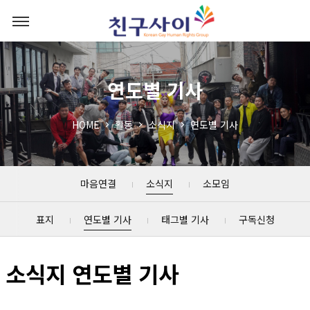
연도별 기사
HOME
활동
소식지
연도별 기사
마음연결
소식지
소모임
표지
연도별 기사
태그별 기사
구독신청
소식지 연도별 기사