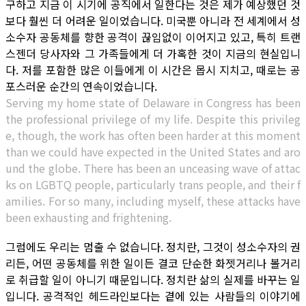
구하고 지금 이 시기에 공직에서 일한다는 것은 제가 예상했던 것
보다 훨씬 더 어려운 일이었습니다. 미국뿐 아니라 전 세계에서 성
소수자 공동체를 향한 공격이 끊임없이 이어지고 있고, 특히 트랜
스젠더 당사자와 그 가족들에게 더 가혹한 것이 지금의 현실입니
다. 저를 포함한 많은 이들에게 이 시간은 몹시 지치고, 때로는 공
포스러운 순간의 연속이었습니다.
Serving my home state of Delaware in Congress has been
the professional privilege of my life. Despite this privileg
e, though, the work has often been harder at this moment
than we could have expected in the United States and aro
und the globe. There has been an unceasing wave of attac
ks on LGBTQ people, particularly trans people, and their f
amilies. For so many, including myself, these attacks have
been exhausting and frightening.
그럼에도 우리는 멈출 수 없습니다. 정치란, 그것이 성소수자의 권
리든, 어떤 공동체를 위한 일이든 결코 단순한 화젯거리나 볼거리
로 취급할 일이 아니기 때문입니다. 정치란 삶의 실제를 바꾸는 일
입니다. 공격적인 헤드라인보다는 곁에 있는 사람들의 이야기에