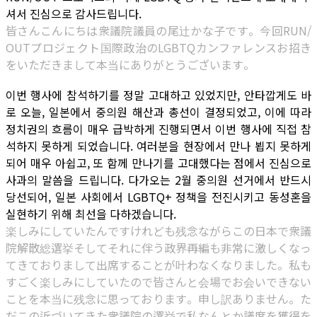
셔서 진심으로 감사드립니다.
皆さんこんにちは衆議院議員の尾辻かな子です。今回RUN/
OUTプロジェクト国際政治のLGBTQカンファレンスお招き
をいただきまして本当にありがとうございます。
이번 행사에 참석하기를 정말 고대하고 있었지만, 안타깝게도 바
로 오늘, 일본에서 중의원 해산과 총선이 결정되었고, 이에 따라
정치권의 흐름이 매우 급박하게 진행되면서 이번 행사에 직접 참
석하지 못하게 되었습니다. 여러분을 현장에서 만나 뵙지 못하게
되어 매우 아쉽고, 또 함께 만나기를 고대했다는 점에서 진심으로
사과의 말씀을 드립니다. 다가오는 2월 중의원 선거에서 반드시
당선되어, 일본 사회에서 LGBTQ+ 정책을 전진시키고 동성혼을
실현하기 위해 최선을 다하겠습니다.
楽しみにしていたんですけれども残念ながらこの日本で衆議
院解散総選挙そしてそれに伴う政界再編も非常に激しくなっ
てきておりまして出席することが叶わなくなりました。私も
すごく楽しみにしていたので皆さんと会場でお会いできない
ことを本当に残念に思っております。申し訳ありません。た
だこの近づいてきた衆議院の選挙で私なんとか議席を獲得を