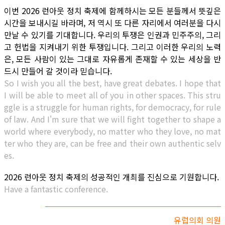
이번 2026 런아웃 정치 축제에 함께하시는 모든 분들께서 뜻깊은
시간을 보내시길 바라며, 저 역시 또 다른 자리에서 여러분을 다시
만날 수 있기를 기대합니다. 우리의 투쟁은 인권과 민주주의, 그리
고 헌법을 지켜내기 위한 투쟁입니다. 그리고 이러한 우리의 노력
은, 모든 사람이 있는 그대로 자유롭게 존재할 수 있는 세상을 반
드시 만들어 갈 것이라 믿습니다.
So I wish you all the best, have great debates. I hope that
I will be able to meet all of you in other spaces. This stru
ggle is a struggle for human rights, for democracy, for rule
of law. And I'm sure that we will fight together to shape a
world where everybody, no matter who they love, no mat
ter who they are, can be free and their own authentic selv
es.
2026 런아웃 정치 축제의 성공적인 개최를 진심으로 기원합니다.
Have a fantastic conference.
유럽의회 의원