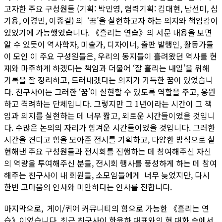
고자한 주요 구성원들 (기획: 박민영, 협력기획: 김대현, 남선미, 심
기용, 이경민, 이종걸) 의 ‘꿈’을 실현하고자 하는 의지와 책임감이
있었기에 가능했었습니다. 《흘리는 연습》의 서문 내용을 보면
알 수 있듯이 역사학자, 미술가, 디자이너, 출판 발행인, 활동가들
이 모인 이 주요 구성원들은, 우리의 동지들이 흘려왔던 역사를 현
재와 마주하게 하겠다는 책임과 더불어 ‘잘 흘리는 내일’을 위해
기록을 잘 정리하고, 드러내겠다는 의지가 가득한 꿈이 있었습니
다. 친구사이는 그러한 ‘꿈’이 실현할 수 있도록 역할을 주고, 응원
하고 격려하는 단체입니다. 그렇지만 그 1년이라는 시간이 그 책
임과 의지를 실현하는 데 너무 짧고, 외로운 시간들이었을 것입니
다. 수많은 논의의 자리가 힘겨운 시간들이었을 것입니다. 그러한
시간을 견디고 힘을 모아준 전시를 기획하고, 다양한 방식으로 실
현해낸 주요 구성원들과 전시회를 진행하는 데 참여해주신 자신
의 역량을 투여해주신 분들, 전시회 행사를 풍성하게 하는 데 참여
해주는 친구사이 내 회원들, 소모임들에게 너무 늦었지만, 다시
한번 고마움의 인사와 미안하다는 인사를 전합니다.
마지막으로, 게이/퀴어 커뮤니티의 힘으로 가능한 《흘리는 연
습》이었습니다. 최근 친구사이 한윤하 대표와의 현 대화 속에서