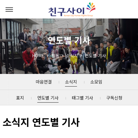
연도별 기사
HOME
활동
소식지
연도별 기사
마음연결
소식지
소모임
표지
연도별 기사
태그별 기사
구독신청
소식지 연도별 기사