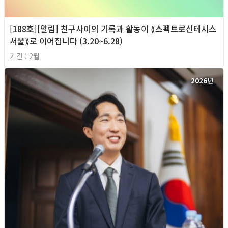
[188호][알림] 친구사이의 기록과 활동이 ⟪스펙트로신테시스
서울⟫로 이어집니다 (3.20~6.28)
기간 : 2월
2026년