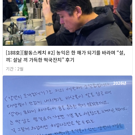
[188호][활동스케치 #2] 농익은 한 해가 되기를 바라며 “설,
끼: 설날 끼 가득한 떡국잔치” 후기
기간 : 2월
2026년