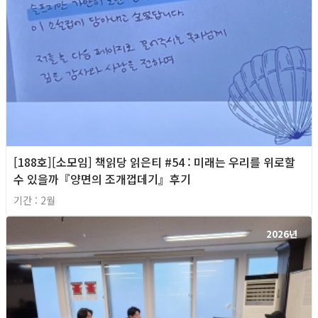
[188호][소모임] 책읽당 읽은티 #54 : 미래는 우리를 위로할
수 있을까『양면의 조개껍데기』후기
기간 : 2월
2026년