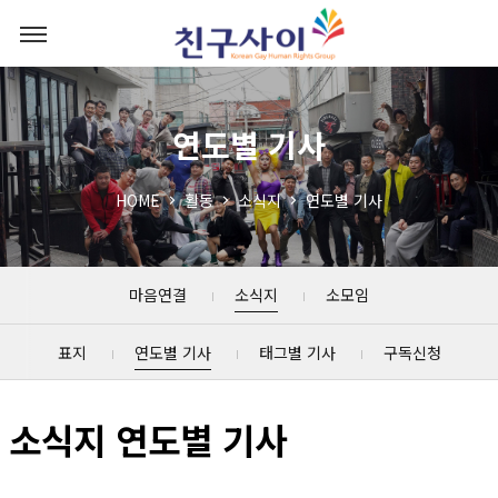
연도별 기사
HOME
활동
소식지
연도별 기사
마음연결
소식지
소모임
표지
연도별 기사
태그별 기사
구독신청
소식지 연도별 기사