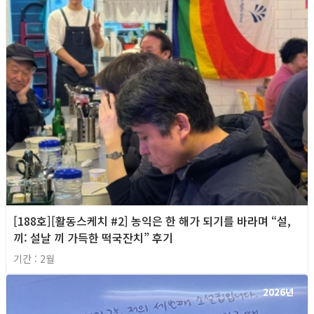
[188호][활동스케치 #2] 농익은 한 해가 되기를 바라며 “설,
끼: 설날 끼 가득한 떡국잔치” 후기
기간 : 2월
2026년