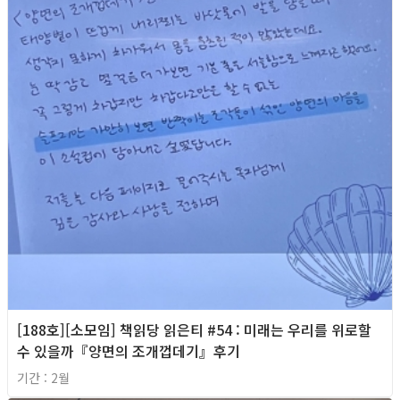
[188호][소모임] 책읽당 읽은티 #54 : 미래는 우리를 위로할
수 있을까『양면의 조개껍데기』후기
기간 : 2월