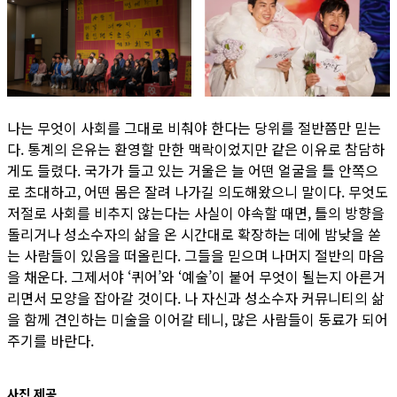
나는 무엇이 사회를 그대로 비춰야 한다는 당위를 절반쯤만 믿는
다. 통계의 은유는 환영할 만한 맥락이었지만 같은 이유로 참담하
게도 들렸다. 국가가 들고 있는 거울은 늘 어떤 얼굴을 틀 안쪽으
로 초대하고, 어떤 몸은 잘려 나가길 의도해왔으니 말이다. 무엇도
저절로 사회를 비추지 않는다는 사실이 야속할 때면, 틀의 방향을
돌리거나 성소수자의 삶을 온 시간대로 확장하는 데에 밤낮을 쏟
는 사람들이 있음을 떠올린다. 그들을 믿으며 나머지 절반의 마음
을 채운다. 그제서야 ‘퀴어’와 ‘예술’이 붙어 무엇이 될는지 아른거
리면서 모양을 잡아갈 것이다. 나 자신과 성소수자 커뮤니티의 삶
을 함께 견인하는 미술을 이어갈 테니, 많은 사람들이 동료가 되어
주기를 바란다.
사진 제공