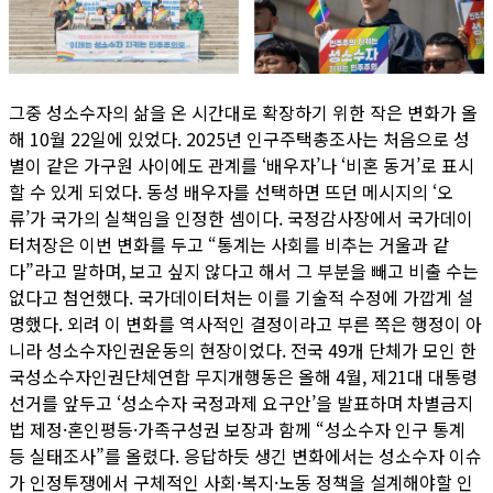
그중 성소수자의 삶을 온 시간대로 확장하기 위한 작은 변화가 올
해 10월 22일에 있었다. 2025년 인구주택총조사는 처음으로 성
별이 같은 가구원 사이에도 관계를 ‘배우자’나 ‘비혼 동거’로 표시
할 수 있게 되었다. 동성 배우자를 선택하면 뜨던 메시지의 ‘오
류’가 국가의 실책임을 인정한 셈이다. 국정감사장에서 국가데이
터처장은 이번 변화를 두고 “통계는 사회를 비추는 거울과 같
다”라고 말하며, 보고 싶지 않다고 해서 그 부분을 빼고 비출 수는
없다고 첨언했다. 국가데이터처는 이를 기술적 수정에 가깝게 설
명했다. 외려 이 변화를 역사적인 결정이라고 부른 쪽은 행정이 아
니라 성소수자인권운동의 현장이었다. 전국 49개 단체가 모인 한
국성소수자인권단체연합 무지개행동은 올해 4월, 제21대 대통령
선거를 앞두고 ‘성소수자 국정과제 요구안’을 발표하며 차별금지
법 제정·혼인평등·가족구성권 보장과 함께 “성소수자 인구 통계
등 실태조사”를 올렸다. 응답하듯 생긴 변화에서는 성소수자 이슈
가 인정투쟁에서 구체적인 사회·복지·노동 정책을 설계해야할 인