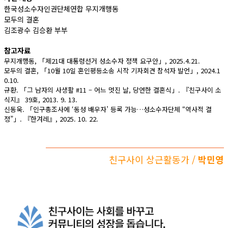
한국성소수자인권단체연합 무지개행동
모두의 결혼
김조광수 김승환 부부
참고자료
무지개행동, 「제21대 대통령선거 성소수자 정책 요구안」, 2025.4.21.
모두의 결혼, 「10월 10일 혼인평등소송 시작 기자회견 참석자 발언」, 2024.1
0.10.
규환. 「그 남자의 사생활 #11 – 어느 멋진 날, 당연한 결혼식」. 『친구사이 소
식지』 39호, 2013. 9. 13.
신동욱. 「인구총조사에 ‘동성 배우자’ 등록 가능…성소수자단체 “역사적 결
정”」. 『한겨레』, 2025. 10. 22.
친구사이 상근활동가 /
박민영