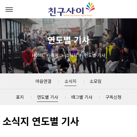
연도별 기사
HOME
활동
소식지
연도별 기사
마음연결
소식지
소모임
표지
연도별 기사
태그별 기사
구독신청
소식지 연도별 기사