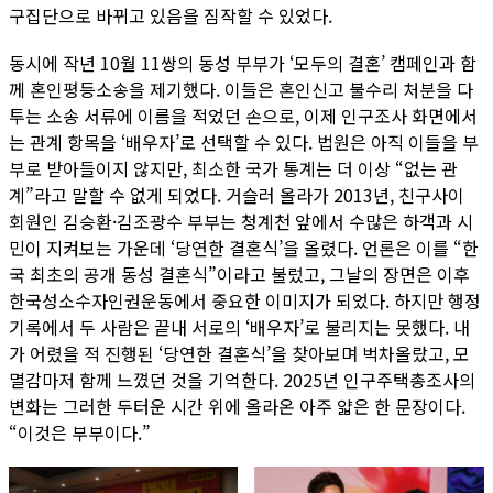
구집단으로 바뀌고 있음을 짐작할 수 있었다.
동시에 작년 10월 11쌍의 동성 부부가 ‘모두의 결혼’ 캠페인과 함
께 혼인평등소송을 제기했다. 이들은 혼인신고 불수리 처분을 다
투는 소송 서류에 이름을 적었던 손으로, 이제 인구조사 화면에서
는 관계 항목을 ‘배우자’로 선택할 수 있다. 법원은 아직 이들을 부
부로 받아들이지 않지만, 최소한 국가 통계는 더 이상 “없는 관
계”라고 말할 수 없게 되었다. 거슬러 올라가 2013년, 친구사이
회원인 김승환·김조광수 부부는 청계천 앞에서 수많은 하객과 시
민이 지켜보는 가운데 ‘당연한 결혼식’을 올렸다. 언론은 이를 “한
국 최초의 공개 동성 결혼식”이라고 불렀고, 그날의 장면은 이후
한국성소수자인권운동에서 중요한 이미지가 되었다. 하지만 행정
기록에서 두 사람은 끝내 서로의 ‘배우자’로 불리지는 못했다. 내
가 어렸을 적 진행된 ‘당연한 결혼식’을 찾아보며 벅차올랐고, 모
멸감마저 함께 느꼈던 것을 기억한다. 2025년 인구주택총조사의
변화는 그러한 두터운 시간 위에 올라온 아주 얇은 한 문장이다.
“이것은 부부이다.”