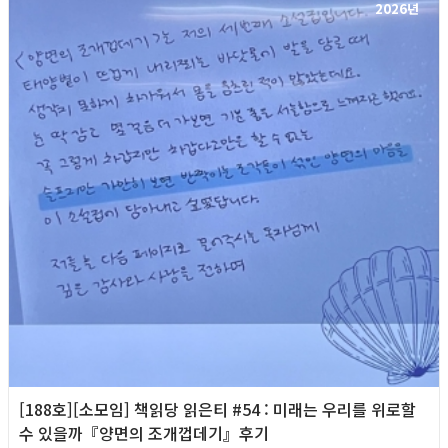
2026년
[188호][소모임] 책읽당 읽은티 #54 : 미래는 우리를 위로할
수 있을까『양면의 조개껍데기』후기