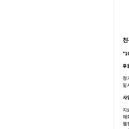
친
*1
후
정기
일시
사
지보
재회
웰컴