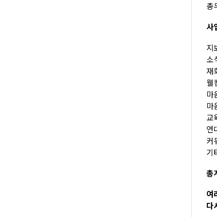
총무
사
지보
소식
재회
웰컴
마음
마음
교육
연대
커뮤
기타
총계
여
다