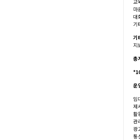
교육
마음
대화
기타
기
지
총계
*1
운
임대
제세
활동
관리
광고
통신