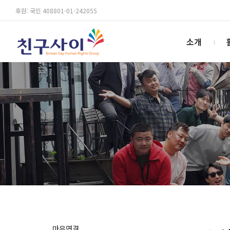
후원: 국민 408801-01-242055
소개
마음연결