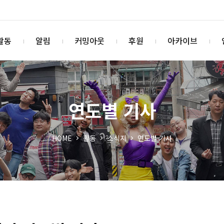
활동
알림
커밍아웃
후원
아카이브
연도별 기사
HOME
활동
소식지
연도별 기사