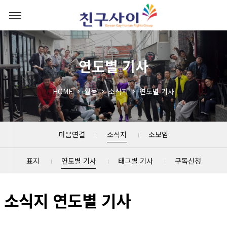
연도별 기사
HOME
활동
소식지
연도별 기사
마음연결
소식지
소모임
표지
연도별 기사
태그별 기사
구독신청
소식지 연도별 기사