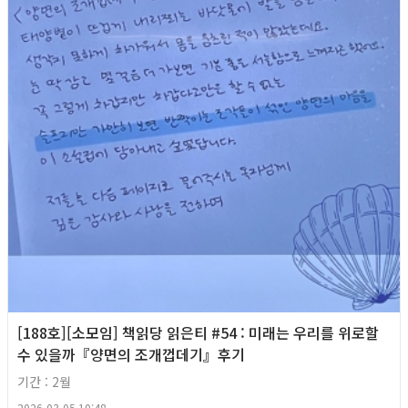
[188호][소모임] 책읽당 읽은티 #54 : 미래는 우리를 위로할
수 있을까『양면의 조개껍데기』후기
기간 : 2월
2026-03-05 10:48