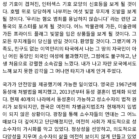
성 기호이 겹쳐진, 인터섹스 기호 모양의 신호등을 보게 될 것이
다. 호텔 위로 당당하게 나부끼는 여섯 빛깔 무지개 깃발을 보게
될 것이다. '우리는 혐오 범죄를 용납하지 않습니다' 라는 런던 교
통국의 포스터를 보게 될 것이다. 어느 박물관에 가든, 미술관에
가든 프라이드 플래그 빛깔을 입은 상품들을 보게 될 것이다. 그
모든 무지개들이 당신을 반길 것이다. 환영할 것이다. 그랬기에 가
족도, 친구도 없는 이역만리의 타국에서 나는 그 땅의 자국민이 아
닌 어린 동양인 외국인 여성에 불과했지만, 그럼에도 불구하고, 난
생 처음으로 강렬한 소속감을 느꼈다. 내가 나고 자란 모국에서도
느껴 보지 못한 감각을 그 머나먼 타지가 내게 안겨 주었다.
국가가 안전망을 제공했기에 가능한 일이었다. 영국은 1967년에
동성애 처벌법을 폐지했고, 2013년부터 동성 결혼이 법제화 되었
다. 현재 40개의 나라에서 동성혼이 가능하고 성소수자의 법적 권
리가 보장되지만, 한국은 여전히 차별금지법조차 현재까지 입법
이 되지 않은 상황이다. 광장을 통해 소수자들의 연대는 그 어느
때보다 더 깊어지고 단단해졌지만, 여전히 사회가 제도적으로 성
소수자의 가시화를 막고 있었다. 정상성을 선망하고, 의도적으로
다양성을 지우며 소수자의 삶을 여전히 보이지 않게 만들고 있었