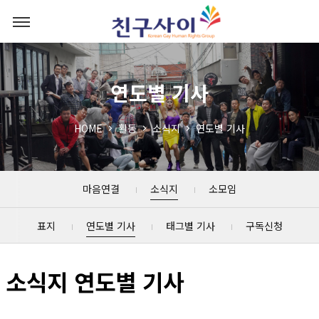
연도별 기사
HOME
활동
소식지
연도별 기사
마음연결
소식지
소모임
표지
연도별 기사
태그별 기사
구독신청
소식지 연도별 기사