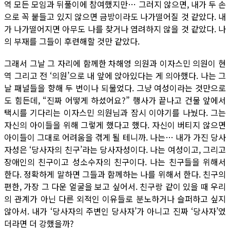
역 모든 모임과 뒤풀이에 참여했지만… 그러지 않으면, 내가 두 손
으로 꼭 붙들고 있지 않으면 금방이라도 나가떨어질 것 같았다. 내
가 나가떨어지면 아무도 나를 찾거나 염려하지 않을 것 같았다. 나
의 부재를 그들이 후련해할 것만 같았다.
그래서 그날 그 자리에 함께한 차해영 의원과 이자스민 의원이 현
역 그리고 전 ‘의원’으로 내 앞에 앉아있다는 게 의아했다. 나는 그
날 패널들을 향해 두 번이나 되물었다. 그냥 여성이라는 것만으로
도 힘든데, “진짜 어떻게 하셨어요?” 행사가 끝나고 건물 앞에서
택시를 기다리는 이자스민 의원님과 잠시 이야기를 나눴다. 그는
자신의 아이들을 위해 그렇게 했다고 했다. 자신이 버티지 않으면
아이들이 그대로 어려움을 겪게 될 테니까. 나는… 내가 가진 당사
자성은 ‘당사자의 친구’라는 당사자성이다. 나는 여성이고, 그리고
장애인의 친구이고 성소수자의 친구이다. 나는 친구들을 위해서
한다. 정확하게 말하면 그들과 함께하는 나를 위해서 한다. 친구의
편한, 가장 그 다운 얼굴을 보고 싶어서. 친구랑 같이 있을 때 우리
의 관계가 아닌 다른 외적인 이유들로 분노하거나 슬퍼하고 싶지
않아서. 내가 ‘당사자의 주변인 당사자’가 아니고 진짜 ‘당사자’였
더라면 더 강했을까?