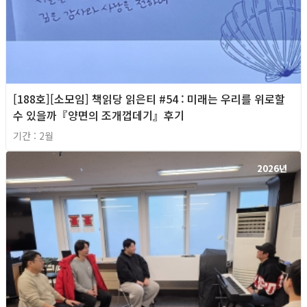
[188호][소모임] 책읽당 읽은티 #54 : 미래는 우리를 위로할
수 있을까『양면의 조개껍데기』후기
기간 : 2월
2026년