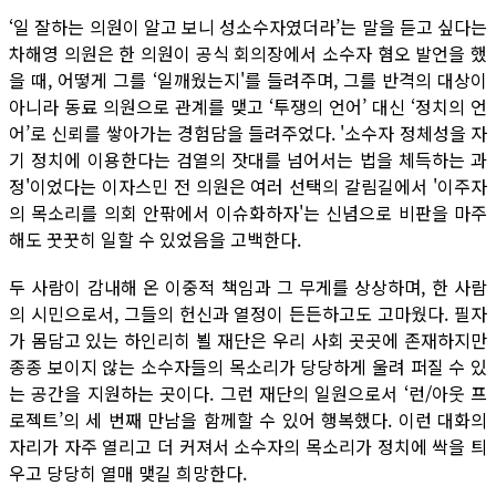
‘일 잘하는 의원이 알고 보니 성소수자였더라’는 말을 듣고 싶다는
차해영 의원은 한 의원이 공식 회의장에서 소수자 혐오 발언을 했
을 때, 어떻게 그를 ‘일깨웠는지'를 들려주며, 그를 반격의 대상이
아니라 동료 의원으로 관계를 맺고 ‘투쟁의 언어’ 대신 ‘정치의 언
어’로 신뢰를 쌓아가는 경험담을 들려주었다. '소수자 정체성을 자
기 정치에 이용한다는 검열의 잣대를 넘어서는 법을 체득하는 과
정'이었다는 이자스민 전 의원은 여러 선택의 갈림길에서 '이주자
의 목소리를 의회 안팎에서 이슈화하자'는 신념으로 비판을 마주
해도 꿋꿋히 일할 수 있었음을 고백한다.
두 사람이 감내해 온 이중적 책임과 그 무게를 상상하며, 한 사람
의 시민으로서, 그들의 헌신과 열정이 든든하고도 고마웠다. 필자
가 몸담고 있는 하인리히 뵐 재단은 우리 사회 곳곳에 존재하지만
종종 보이지 않는 소수자들의 목소리가 당당하게 울려 퍼질 수 있
는 공간을 지원하는 곳이다. 그런 재단의 일원으로서 ‘런/아웃 프
로젝트’의 세 번째 만남을 함께할 수 있어 행복했다. 이런 대화의
자리가 자주 열리고 더 커져서 소수자의 목소리가 정치에 싹을 틔
우고 당당히 열매 맺길 희망한다.