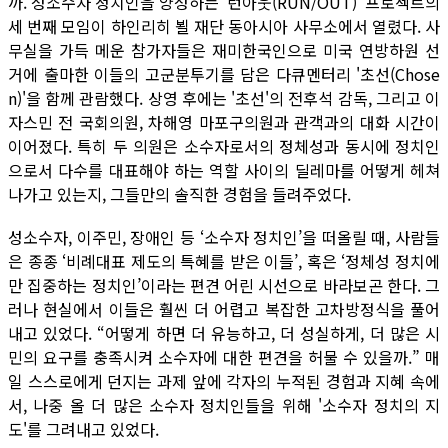
까. 성소수자 정치인을 양성하는 ‘런아웃(RUN/OUT)’ 프로젝트의
세 번째 모임이 하인리히 뵐 재단 동아시아 사무소에서 열렸다. 사
무실을 가득 메운 참가자들은 재미한국인으로 미국 연방하원 선
거에 출마한 이들의 고군분투기를 담은 다큐멘터리 '초선(Chose
n)'을 함께 관람했다. 상영 후에는 '초선'의 전후석 감독, 그리고 이
자스민 전 국회의원, 차해영 마포구의원과 관객과의 대화 시간이
이어졌다. 특히 두 의원은 소수자로서의 정체성과 동시에 정치인
으로서 다수를 대표해야 하는 역할 사이의 딜레마를 어떻게 헤쳐
나가고 있는지, 그들만의 솔직한 경험을 들려주었다.
성소수자, 이주민, 장애인 등 ‘소수자 정치인’을 떠올릴 때, 사람들
은 종종 ‘비례대표 제도의 특혜를 받은 이들’, 혹은 ‘정체성 정치에
만 집중하는 정치인’이라는 편견 어린 시선으로 바라보곤 한다. 그
러나 현실에서 이들은 훨씬 더 어렵고 복잡한 고차방정식을 풀어
내고 있었다. “어떻게 하면 더 유능하고, 더 성실하게, 더 많은 시
민의 요구를 충족시켜 소수자에 대한 편견을 허물 수 있을까.” 매
일 스스로에게 던지는 과제 앞에 각자의 누적된 경험과 지혜 속에
서, 나중 올 더 많은 소수자 정치인들을 위해 '소수자 정치의 지
도'를 그려내고 있었다.