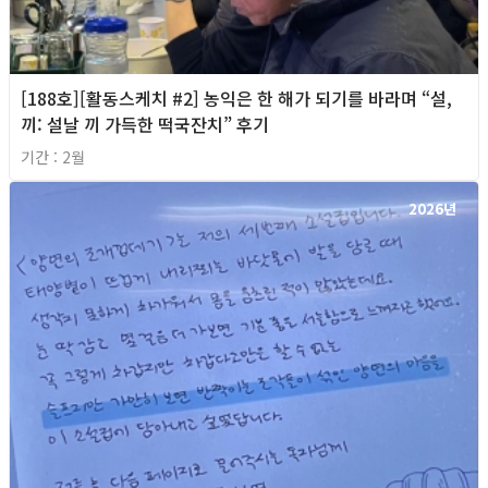
[188호][활동스케치 #2] 농익은 한 해가 되기를 바라며 “설,
끼: 설날 끼 가득한 떡국잔치” 후기
기간 : 2월
2026년