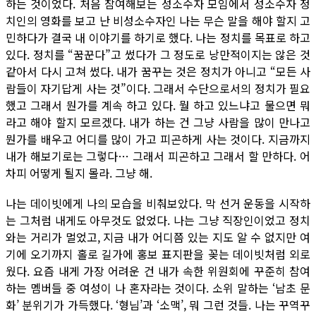
하는 것이었다. 처음 참여해보는 성소수자 모임에서 성소수자 정
치인의 영화를 보고 난 비성소수자인 나는 무슨 말을 해야 할지 고
민하다가 결국 내 이야기를 하기로 했다. 나는 정치를 목표로 하고
있다. 정치를 “꿈꾼다”고 썼다가 그 정도로 낭만적이지는 않은 것
같아서 다시 고쳐 썼다. 내가 꿈꾸는 것은 정치가 아니고 “모든 사
람들이 자기답게 사는 것”이다. 그래서 수단으로서의 정치가 필요
했고 그래서 뭔가를 계속 하고 있다. 뭘 하고 있느냐고 물으면 뭐
라고 해야 할지 모르겠다. 내가 하는 건 그냥 사람을 많이 만나고
뭔가를 배우고 어디를 많이 가고 피곤하게 사는 것이다. 지금까지
내가 해보기로는 그렇다… 그래서 피곤하고 그래서 할 만하다. 어
차피 어떻게 될지 몰라. 그냥 해.
나는 데이빗에게 나의 모습을 비춰보았다. 막 선거 운동을 시작하
는 그처럼 내게도 아무것도 없었다. 나는 그냥 직장인이었고 정치
와는 거리가 멀었고, 지금 내가 어디쯤 있는 지도 알 수 없지만 여
기에 오기까지 홀로 길가에 홍보 표지판을 꽂는 데이빗처럼 외로
웠다. 요즘 내게 가장 어려운 건 내가 속한 위원회에 꾸준히 참여
하는 멤버들 중 여성이 나 혼자라는 것이다. 소위 말하는 ‘남초 문
화’ 분위기가 가득했다. ‘형님’과 ‘소맥’, 뭐 그런 것들. 나는 꾸역꾸