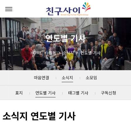
연도별 기사
HOME
활동
소식지
연도별 기사
마음연결
소식지
소모임
표지
연도별 기사
태그별 기사
구독신청
소식지 연도별 기사