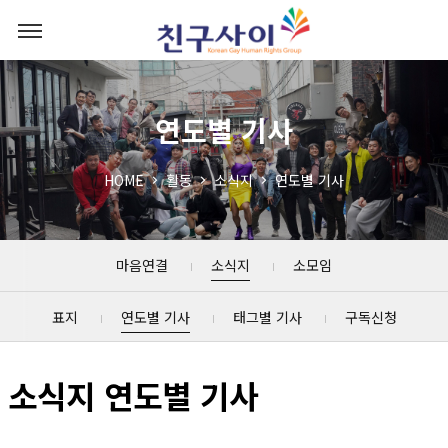
연도별 기사
HOME
활동
소식지
연도별 기사
마음연결
소식지
소모임
표지
연도별 기사
태그별 기사
구독신청
소식지 연도별 기사