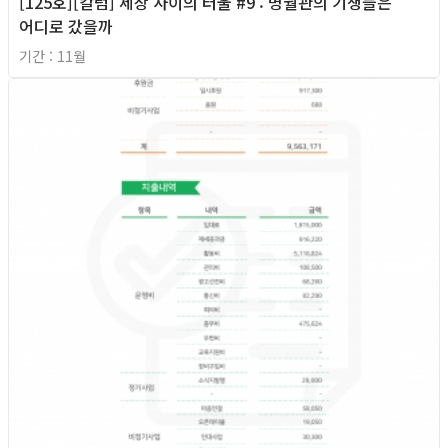
[125호][칼럼] 세상 사이의 터울 #9 : 명월관의 기생들은
어디로 갔을까
기간 : 11월
2020년