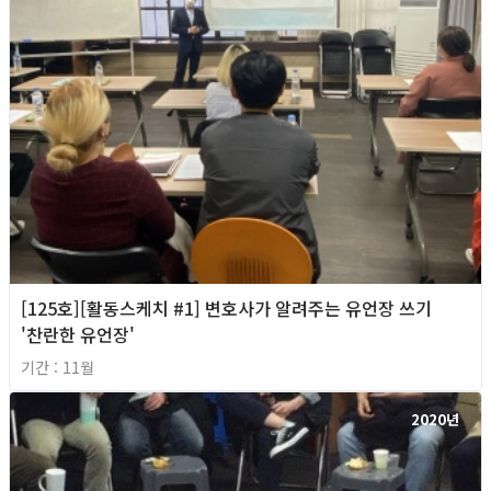
[125호][활동스케치 #1] 변호사가 알려주는 유언장 쓰기
'찬란한 유언장'
기간 : 11월
2020년