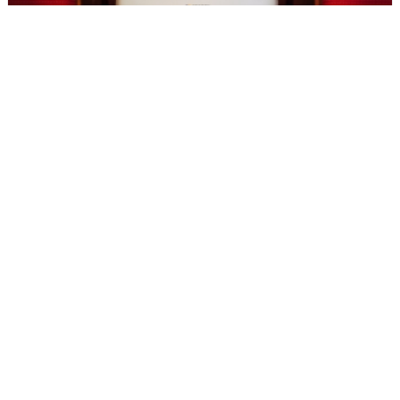
[124호][이달의 사진] 가면무도회 현장의 거리두기
기간 : 10월
2020년