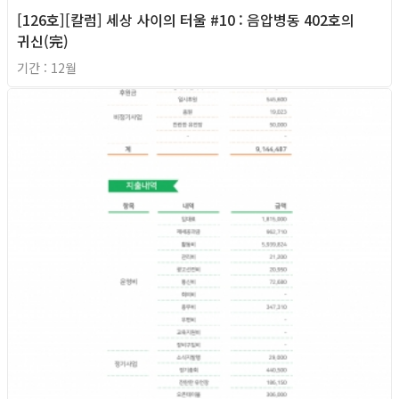
[126호][칼럼] 세상 사이의 터울 #10 : 음압병동 402호의
귀신(完)
기간 : 12월
2020년