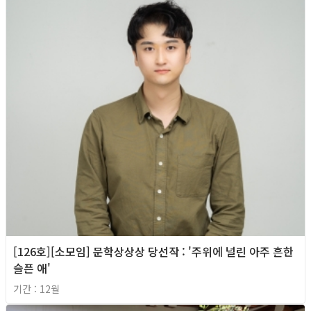
[126호][소모임] 문학상상상 당선작 : '주위에 널린 아주 흔한
슬픈 애'
기간 : 12월