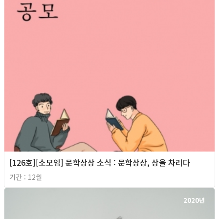
[126호][소모임] 문학상상 소식 : 문학상상, 상을 차리다
기간 : 12월
2020년