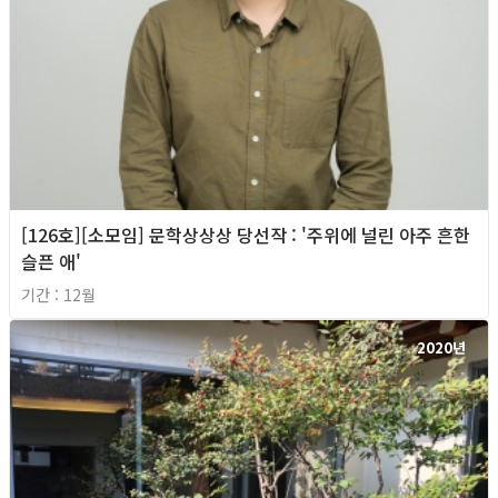
[126호][소모임] 문학상상상 당선작 : '주위에 널린 아주 흔한
슬픈 애'
기간 : 12월
2020년