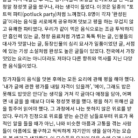
정말 정성껏 글을 썼구나, 라는 생각이 들었다. 이것은 일종의 *포
트럭 파티(potluck party)처럼 느껴졌다. 8명이 각자 ‘완성된
글’이라는 음식을 서로에게 공유하며 맛보고 평을 하는 무겁지 않
고 유쾌한 파티였다. 우리가 같이 먹은 음식으로는 조금 투박하지
만 흡인력 있는 글, 청량 음료처럼 가볍고 톡톡 튀는 글, 인물들의
대사가 맛깔나는 글, 등장인물의 심리 묘사가 일품이었던 글, 서점
에 있는 기성 소설처럼 완성도 높은 글들이 있었다. 전국에서 가장
맛있는 요리는 아니더라도 저마다 다른 향취와 역사를 지닌 다양
한 음식들이었다.
참가자들의 음식을 맛본 후에는 모든 요리에 관해 평을 해야 했다.
‘내가 글에 관한 평가를 내릴 자격이 있을까’, ‘에이, 그래도 밥은
못해도 밥맛은 안다’는 생각을 거쳐 각 글마다 애정을 담아, 어쩌
면 내 글을 쓸 때보다 더욱 정성껏 평을 했다. 평을 하기 위해선 글
을 힘주어 읽어야 했다. 그 과정에서 나는 뜻하지 않은 위로를 받
았다. 우리가 진정으로 위로를 받는 순간은 남들로부터 위로가 목
적인 말을 들을 때가 아닌, 나와 비슷한 아픔과 고통을 겪는 사람
들이 아픔에도 불구하고 씩씩하게 자기만의 생을 살아가는 모습
을 볼 때라고 생각한다. 이 모습들은 우리의 마음 속에 오래 남아