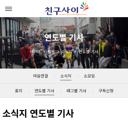
연도별 기사
HOME
활동
소식지
연도별 기사
마음연결
소식지
소모임
표지
연도별 기사
태그별 기사
구독신청
소식지 연도별 기사