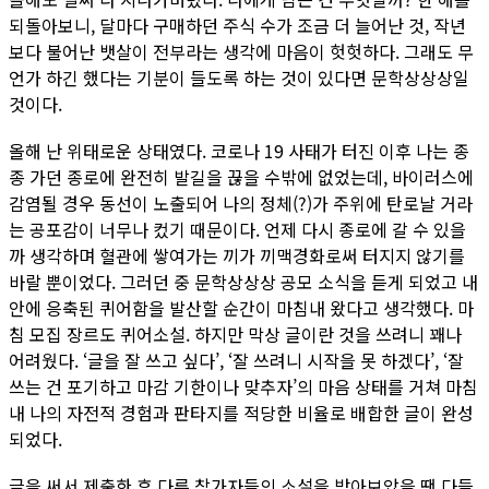
되돌아보니, 달마다 구매하던 주식 수가 조금 더 늘어난 것, 작년
보다 불어난 뱃살이 전부라는 생각에 마음이 헛헛하다. 그래도 무
언가 하긴 했다는 기분이 들도록 하는 것이 있다면 문학상상상일
것이다.
올해 난 위태로운 상태였다. 코로나 19 사태가 터진 이후 나는 종
종 가던 종로에 완전히 발길을 끊을 수밖에 없었는데, 바이러스에
감염될 경우 동선이 노출되어 나의 정체(?)가 주위에 탄로날 거라
는 공포감이 너무나 컸기 때문이다. 언제 다시 종로에 갈 수 있을
까 생각하며 혈관에 쌓여가는 끼가 끼맥경화로써 터지지 않기를
바랄 뿐이었다. 그러던 중 문학상상상 공모 소식을 듣게 되었고 내
안에 응축된 퀴어함을 발산할 순간이 마침내 왔다고 생각했다. 마
침 모집 장르도 퀴어소설. 하지만 막상 글이란 것을 쓰려니 꽤나
어려웠다. ‘글을 잘 쓰고 싶다’, ‘잘 쓰려니 시작을 못 하겠다’, ‘잘
쓰는 건 포기하고 마감 기한이나 맞추자’의 마음 상태를 거쳐 마침
내 나의 자전적 경험과 판타지를 적당한 비율로 배합한 글이 완성
되었다.
글을 써서 제출한 후 다른 참가자들의 소설을 받아보았을 땐 다들