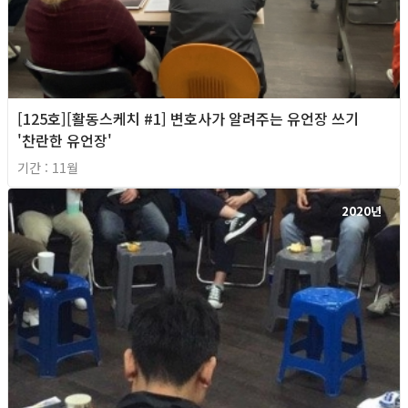
[125호][활동스케치 #1] 변호사가 알려주는 유언장 쓰기
'찬란한 유언장'
기간 : 11월
2020년