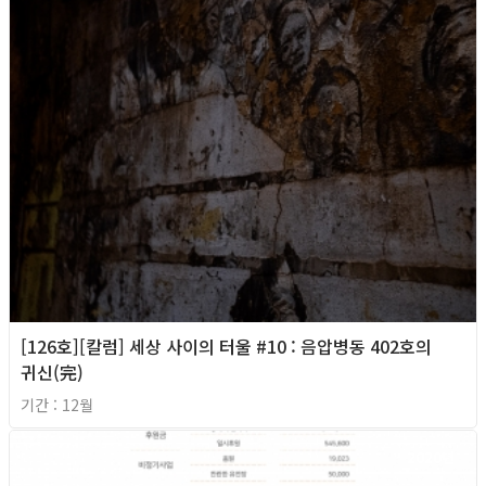
[126호][칼럼] 세상 사이의 터울 #10 : 음압병동 402호의
귀신(完)
기간 : 12월
2020년