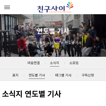
연도별 기사
HOME
활동
소식지
연도별 기사
마음연결
소식지
소모임
표지
연도별 기사
태그별 기사
구독신청
소식지 연도별 기사