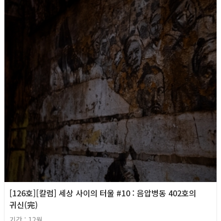
[126호][칼럼] 세상 사이의 터울 #10 : 음압병동 402호의
귀신(完)
기간 : 12월