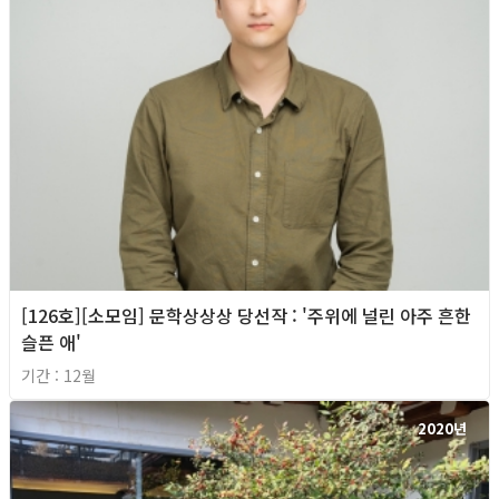
[126호][소모임] 문학상상상 당선작 : '주위에 널린 아주 흔한
슬픈 애'
기간 : 12월
2020년