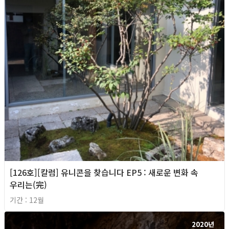
[126호][칼럼] 유니콘을 찾습니다 EP5 : 새로운 변화 속
우리는(完)
기간 : 12월
2020년