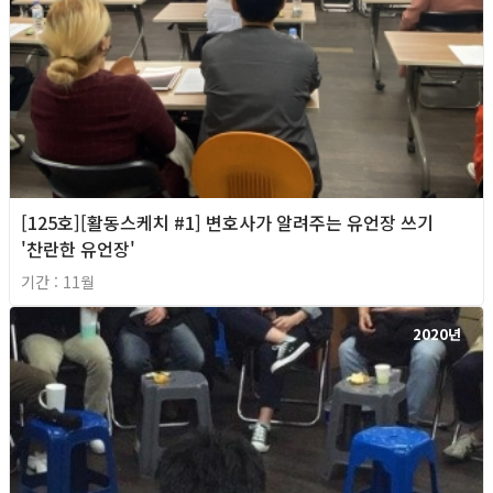
[125호][활동스케치 #1] 변호사가 알려주는 유언장 쓰기
'찬란한 유언장'
기간 : 11월
2020년