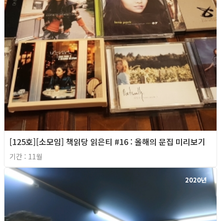
[125호][소모임] 책읽당 읽은티 #16 : 올해의 문집 미리보기
기간 : 11월
2020년