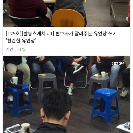
[125호][활동스케치 #1] 변호사가 알려주는 유언장 쓰기
'찬란한 유언장'
기간 : 11월
2020년