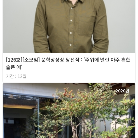
[126호][소모임] 문학상상상 당선작 : '주위에 널린 아주 흔한
슬픈 애'
기간 : 12월
2020년