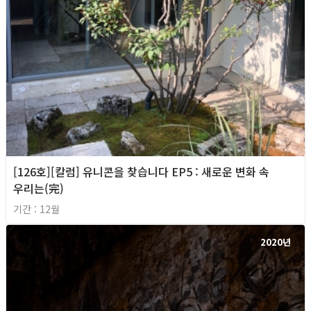
[126호][칼럼] 유니콘을 찾습니다 EP5 : 새로운 변화 속
우리는(完)
기간 : 12월
2020년