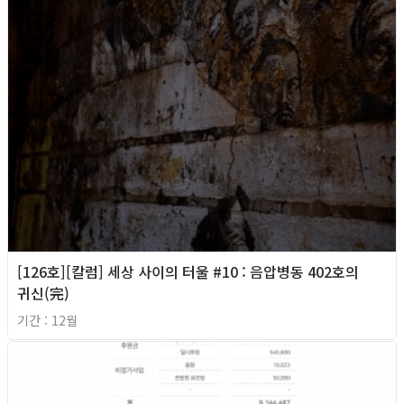
[126호][칼럼] 세상 사이의 터울 #10 : 음압병동 402호의
귀신(完)
기간 : 12월
2020년