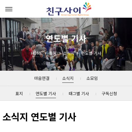
연도별 기사
HOME
활동
소식지
연도별 기사
마음연결
소식지
소모임
표지
연도별 기사
태그별 기사
구독신청
소식지 연도별 기사