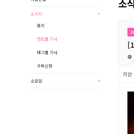
소식
소식지
+
표지
2
연도별 기사
[
태그별 기사
구독신청
기간
소모임
+