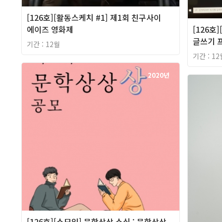
[126호][활동스케치 #1] 제1회 친구사이
에이즈 영화제
[126호
글쓰기 프
기간 : 12월
기간 : 12
2020년
[126호][소모임] 문학상상 소식 : 문학상상,