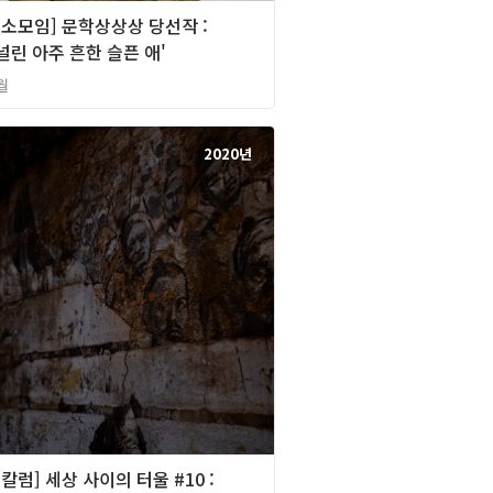
][소모임] 문학상상상 당선작 :
널린 아주 흔한 슬픈 애'
월
2020년
[칼럼] 세상 사이의 터울 #10 :