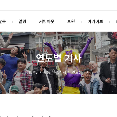
활동
알림
커밍아웃
후원
아카이브
연도별 기사
HOME
활동
소식지
연도별 기사