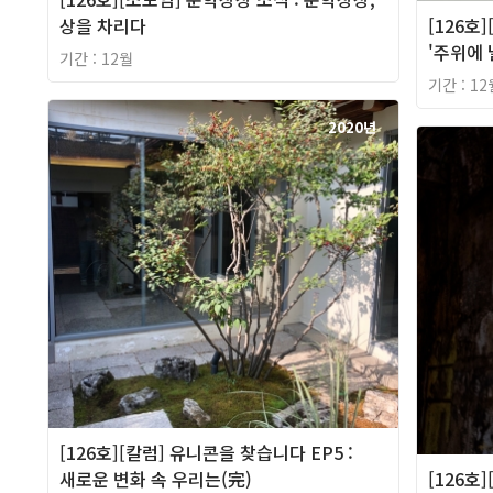
상을 차리다
[126호
'주위에 
기간 : 12월
기간 : 12
2020년
[126호][칼럼] 유니콘을 찾습니다 EP5 :
새로운 변화 속 우리는(完)
[126호]