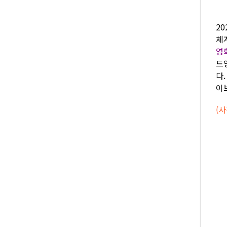
2
체계
영
드
다
이
(사