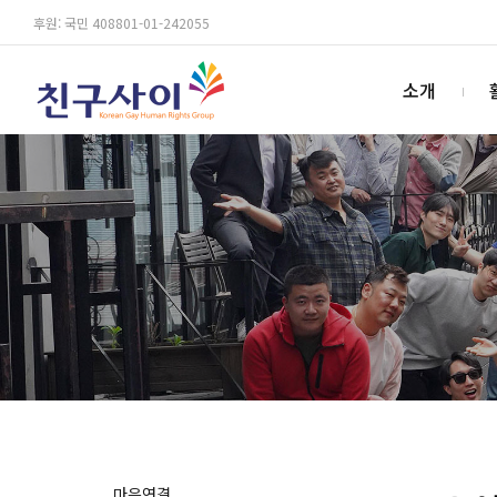
후원: 국민 408801-01-242055
소개
마음연결