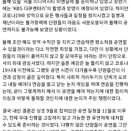
올해 있을 ‘서울 미디어시티 비엔날레’를 준비하고 있었고 상반기
에는 ‘KBS 다큐멘터리’의 촬영과 방영이 예정되어 있었다. 하지만
코로나19와 방역으로 모든 행사들과 일정을 정지시켰고 질병과
재난이라는 불가항력에 단원들의 마음도 사분오열되어 올해의 공
연까지도 불가능해 보였던 상황이었다.
올해 초만 해도 방역 수칙만 잘 지키고 연습하면 평소처럼 공연할
수 있을것이라는 다소 막연한 희망을 가졌고, 다만 이 상황에서 단
원들의 마음이 흩어지지 않고 잘 모여주길 바라는 것이 단장으로
서의 최대 관심사였다. 하지만 슬픈 예감은 늘 틀리지 않고 코로나
19시대 이전에도 그랬듯 공연 시즌이 다가올수록 단원들간의 이
견과 감정의 골은 깊어졌다. 특히 사회적 거리두기의 단계가 오르
고 내릴 때마다 연습을 열고 닫는 눈치 게임을 하며 연습을 진행하
는데, 굳이 그렇게까지 해서 이 공연을 해야 하는지에 대한 합리적
의심과 어떻게 돌파할 것인지에 대한 논의가 주된 쟁점이었다.
결국 내린 결론은 당초 9월로 잡혀있던 공연 일정을 11월로 미루
고, 전체 무대 진행을 고집하지 말고 가능한 한 유연하게 대처할
수 있도록 준비하는 것이었다. 다행히 많은 단원들이 공연을 그만