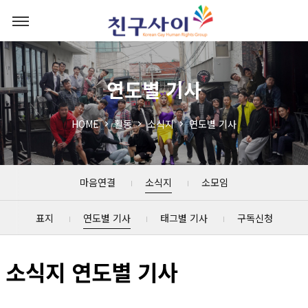
연도별 기사
HOME
활동
소식지
연도별 기사
마음연결
소식지
소모임
표지
연도별 기사
태그별 기사
구독신청
소식지 연도별 기사