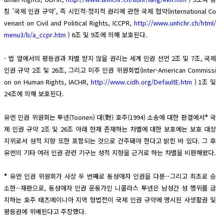
칭 '국제 인권 규약', 즉 시민적·정치적 권리에 관한 국제 협약(International Co
venant on Civil and Political Rights, ICCPR,
http://www.unhchr.ch/html/
menu3/b/a_ccpr.htm
) 6조 및 9조에 의해 보호된다.
- 법 앞에서의 평등권과 차별 받지 않을 권리는 세계 인권 선언 2조 및 7조, 국제
인권 규약 2조 및 26조, 그리고 미주 인권 위원회법(Inter-American Commissi
on on Human Rights, IACHR,
http://www.cidh.org/DefaultE.htm
) 1조 및
24조에 의해 보호된다.
유엔 인권 위원회는 투넨(Toonen) 대(對) 호주(1994) 소송에 대한 판결에서
*
국
제 인권 규약 2조 및 26조 아래 현재 존재하는 차별에 대한 보호에는 보호 대상
지위로서 성적 지향 또한 포함되는 것으로 간주돼야 한다고 밝힌 바 있다. 그 후
유엔의 기타 여러 인권 관련 기구는 성적 지향을 근거로 하는 차별을 비판해왔다.
*
유엔 인권 위원회가 사상 두 번째로 동성애자 인권을 다룬--그리고 최초로 승
소한--재판으로, 동성애자 인권 운동가인 니콜라스 투넨은 남성간 성 행위를 금
지하는 호주 태즈메이니아 지역 형법전이 국제 인권 규약에 명시된 사생활권 및
평등권에 위배된다고 주장했다.