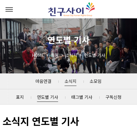
연도별 기사
HOME
활동
소식지
연도별 기사
마음연결
소식지
소모임
표지
연도별 기사
태그별 기사
구독신청
소식지 연도별 기사