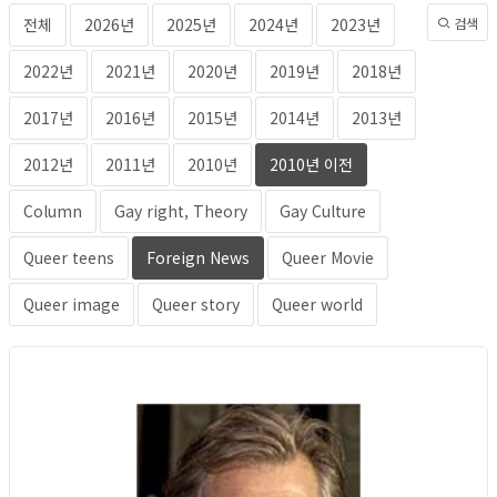
전체
2026년
2025년
2024년
2023년
검색
2022년
2021년
2020년
2019년
2018년
2017년
2016년
2015년
2014년
2013년
2012년
2011년
2010년
2010년 이전
Column
Gay right, Theory
Gay Culture
Queer teens
Foreign News
Queer Movie
Queer image
Queer story
Queer world
Foreign News