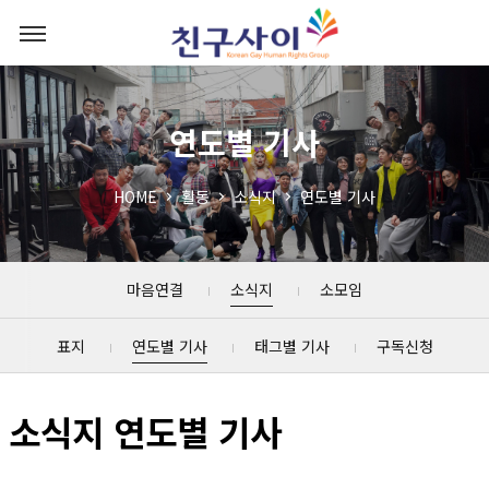
연도별 기사
HOME
활동
소식지
연도별 기사
마음연결
소식지
소모임
표지
연도별 기사
태그별 기사
구독신청
소식지 연도별 기사