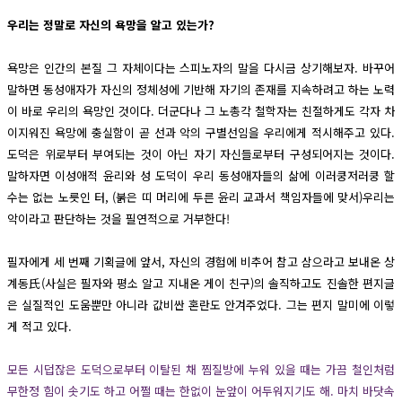
우리는 정말로 자신의 욕망을 알고 있는가?
욕망은 인간의 본질 그 자체이다는 스피노자의 말을 다시금 상기해보자. 바꾸어
말하면 동성애자가 자신의 정체성에 기반해 자기의 존재를 지속하려고 하는 노력
이 바로 우리의 욕망인 것이다. 더군다나 그 노총각 철학자는 친절하게도 각자 차
이지워진 욕망에 충실함이 곧 선과 악의 구별선임을 우리에게 적시해주고 있다.
도덕은 위로부터 부여되는 것이 아닌 자기 자신들로부터 구성되어지는 것이다.
말하자면 이성애적 윤리와 성 도덕이 우리 동성애자들의 삶에 이러쿵저러쿵 할
수는 없는 노릇인 터, (붉은 띠 머리에 두른 윤리 교과서 책임자들에 맞서)우리는
악이라고 판단하는 것을 필연적으로 거부한다!
필자에게 세 번째 기획글에 앞서, 자신의 경험에 비추어 참고 삼으라고 보내온 상
계동氏(사실은 필자와 평소 알고 지내온 게이 친구)의 솔직하고도 진솔한 편지글
은 실질적인 도움뿐만 아니라 값비싼 혼란도 안겨주었다. 그는 편지 말미에 이렇
게 적고 있다.
모든 시덥잖은 도덕으로부터 이탈된 채 찜질방에 누워 있을 때는 가끔 철인처럼
무한정 힘이 솟기도 하고 어쩔 때는 한없이 눈앞이 어두워지기도 해. 마치 바닷속