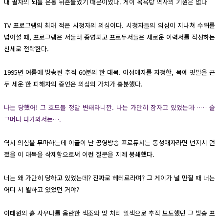
내 필자의 뇌를 온통 뒤흔들었기 때문이었다. 게이 목욕탕 역사의 기원은 없다
TV 프로그램의 최대 적은 시청자의 의심이다. 시청자들의 의심이 지나쳐 수위를
넘어설 때, 프로그램은 서둘러 종영되고 프로듀서들은 새로운 이력서를 작성하는
신세로 전락한다.
1995년 여름에 방송된 추적 60분의 한 대목. 이성애자를 자청한, 목에 핏발을 곤
두 세운 한 피해자의 증언은 의심의 가치가 충분했다.
나는 당했어! 그 호모들 정말 변태라니깐. 나는 가만히 잠자고 있었는데…… 슬
그머니 다가와서는….
역시 의심을 무마하는데 이골이 난 공영방송 프로듀서는 동성애자라면 넌지시 던
졌을 이 대목을 삭제함으로써 이런 질문을 지레 봉쇄했다.
너는 왜 가만히 당하고 있었는데? 진짜로 헤테로라며? 그 게이가 널 만질 때 너는
어디 서 뭘하고 있었던 거야?
이태원의 흙 사우나를 음란한 색조와 망 처리 일색으로 추적 보도했던 그 방송 프