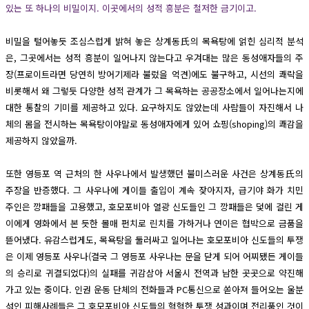
있는 또 하나의 비밀이지. 이곳에서의 성적 흥분은 철저한 금기이고.
비밀을 털어놓듯 조심스럽게 밝혀 놓은 상계동氏의 목욕탕에 얽힌 심리적 분석
은, 그곳에서는 성적 흥분이 일어나지 않는다고 우겨대는 많은 동성애자들의 주
장(프로이트라면 당연히 방어기제라 불렀을 억견)에도 불구하고, 시선의 쾌락을
비롯해서 왜 그렇듯 다양한 성적 관계가 그 목욕하는 공공장소에서 일어나는지에
대한 통찰의 기미를 제공하고 있다. 요구하지도 않았는데 사람들이 자진해서 나
체의 몸을 전시하는 목욕탕이야말로 동성애자에게 있어 쇼핑(shoping)의 쾌감을
제공하지 않았을까.
또한 영등포 역 근처의 한 사우나에서 발생했던 불미스러운 사건은 상계동氏의
주장을 반증했다. 그 사우나에 게이들 출입이 계속 잦아지자, 급기야 화가 치민
주인은 깡패들을 고용했고, 호모포비아 열광 신도들인 그 깡패들은 덫에 걸린 게
이에게 영화에서 본 듯한 몰매 펀치로 린치를 가하거나 연이은 협박으로 금품을
뜯어냈다. 유감스럽게도, 목욕탕을 둘러싸고 일어나는 호모포비아 신도들의 투쟁
은 이제 영등포 사우나(결국 그 영등포 사우나는 문을 닫게 되어 어찌됐든 게이들
의 승리로 귀결되었다)의 실패를 귀감삼아 서울시 전역과 남한 곳곳으로 약진해
가고 있는 중이다. 인권 운동 단체의 전화들과 PC통신으로 쏟아져 들어오는 울분
섞인 피해사례들은 그 호모포비아 신도들의 혁혁한 투쟁 성과이며 전리품인 것이