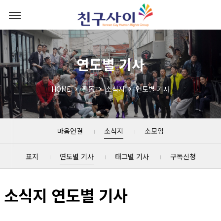
연도별 기사
HOME
활동
소식지
연도별 기사
마음연결
소식지
소모임
표지
연도별 기사
태그별 기사
구독신청
소식지 연도별 기사