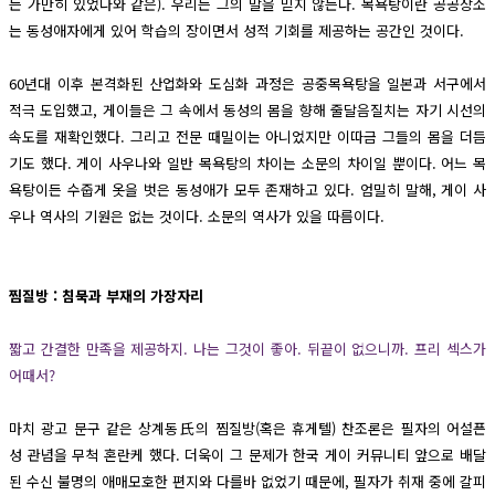
는 가만히 있었다와 같은). 우리는 그의 말을 믿지 않는다. 목욕탕이란 공공장소
는 동성애자에게 있어 학습의 장이면서 성적 기회를 제공하는 공간인 것이다.
60년대 이후 본격화된 산업화와 도심화 과정은 공중목욕탕을 일본과 서구에서
적극 도입했고, 게이들은 그 속에서 동성의 몸을 향해 줄달음질치는 자기 시선의
속도를 재확인했다. 그리고 전문 때밀이는 아니었지만 이따금 그들의 몸을 더듬
기도 했다. 게이 사우나와 일반 목욕탕의 차이는 소문의 차이일 뿐이다. 어느 목
욕탕이든 수줍게 옷을 벗은 동성애가 모두 존재하고 있다. 엄밀히 말해, 게이 사
우나 역사의 기원은 없는 것이다. 소문의 역사가 있을 따름이다.
찜질방 : 침묵과 부재의 가장자리
짧고 간결한 만족을 제공하지. 나는 그것이 좋아. 뒤끝이 없으니까. 프리 섹스가
어때서?
마치 광고 문구 같은 상계동氏의 찜질방(혹은 휴게텔) 찬조론은 필자의 어설픈
성 관념을 무척 혼란케 했다. 더욱이 그 문제가 한국 게이 커뮤니티 앞으로 배달
된 수신 불명의 애매모호한 편지와 다를바 없었기 때문에, 필자가 취재 중에 갈피