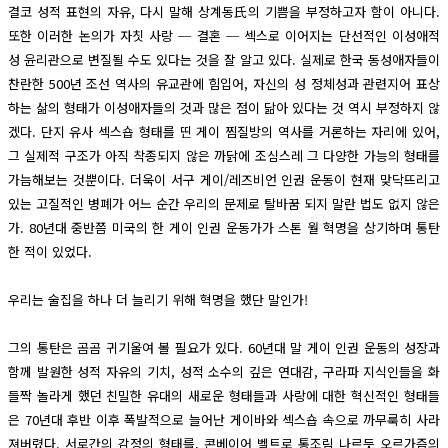
결코 성적 표현의 자유, 다시 말해 상계동氏의 기쁨을 부정하고자 함이 아니다.
또한 이러한 논의가 자칫 사랑 ─ 결혼 ─ 섹스로 이어지는 단선적인 이성애적
성 윤리관으로 변질될 수도 있다는 것을 잘 알고 있다. 실제로 한국 동성애자들이
찬란한 500년 조선 역사의 유교관에 힘입어, 자신의 성 정체성과 관련지어 표상
하는 삶의 형태가 이성애자들의 것과 많은 점이 닮아 있다는 것 역시 부정하지 않
겠다. 단지 유사 섹스숍 형태를 띤 게이 찜질방의 역사를 거론하는 자리에 있어,
그 실제적 구조가 아직 착종되지 않은 까닭에 조심스레 그 다양한 가능의 형태를
가늠해보는 것뿐이다. 더욱이 서구 게이/레즈비언 인권 운동이 현재 맞닥뜨리고
있는 고질적인 병폐가 어느 순간 우리의 문제로 탈바꿈 되지 말란 법도 없지 않은
가. 80년대 중반쯤 미국의 한 게이 인권 운동가가 스톤 월 혁명을 상기하며 통탄
한 적이 있었다.
우리는 술집을 하나 더 늘리기 위해 혁명을 했단 말인가!
그의 통탄은 곰곰 귀기울여 볼 필요가 있다. 60년대 말 게이 인권 운동의 성장과
함께 발원한 성적 자유의 기치, 성적 소수의 깊은 연대감, 구라파 지식인들을 화
들짝 놀라게 했던 친밀한 유대의 새로운 형태들과 사랑에 대한 혁신적인 형태들
은 70년대 후반 이후 폭발적으로 늘어난 게이바와 섹스숍 속으로 까무룩히 사라
져버렸다. 서로간의 감정의 형태를, 콘베이어 벨트로 통조림 나르듯 오르가즘의