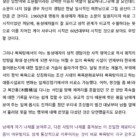
잦은 입방아와 소문들이라는 강력한 이음쇠 역할이 필요하다(그곳에 잘 모인대!).
소문이 나지 않을 경우 자신의 경험은 한낱 일시적인 헤프닝으로 그칠 공산이 그
만큼 큰 것이다. 1960년대 명동의 동성애자 게토는 소문의 발원지이자 바로 그
시작이었던 까닭에, 동성애자들이 잘 모이고 성적 관계가 비교적 수월하다는 뜻
으로 이름 지어진 게이 사우나의 시작은 60년대부터 시작된 것으로 보아도 무방
할 것이다.
그러나 목욕탕에서의 어느 동성애자의 성적 경험이란 사적 영역으로 역사 궤적의
방향을 확대-분산하게 되면 우리는 어쩔 수 없이 목욕탕 시설이 언제부터 한국에
들어왔는지에 대한 질문으로 거슬러 올라가야 한다. 달빛 흐르는 개울가, 부엌에
서의 함박 목욕으로 상징화되는 조선 시대의 목욕문화로부터 목욕탕이라고 하는
대중시설로의 변화는 일제강점기에서야 비로소 가능했다. 어허, 쌍것들 좀 봐!라
고 목간통(沐間桶)을 다니는 서민을 향해 체머리를 흔들었던 갓 쓴 양반 족속들
에 대한 기록을 우리는 쉽게 접할 수 있다. 유교적 상식 때문에 벗은 몸을 남에게
보여 주는 일에 몹시도 진저리를 쳤던 우리네 조상들이 벌건 대낮부터 남들 앞에
서 훌러덩 옷을 벗는 행위에 대해 쓴맛을 다셨던 것은 당연했을지도 모른다.
남에게 자기 나체를 보여주고, 다른 사람의 나체를 훔쳐보는 이 은밀한 에로티시
즘이 아무렇지도 않게 통상적으로 이루어지는 것이 바로 목욕탕이 극구 감추고