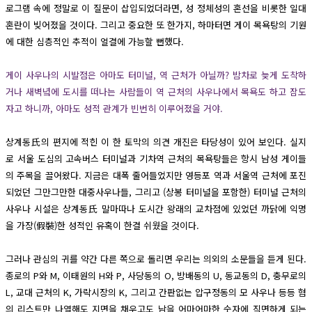
로그램 속에 정말로 이 질문이 삽입되었더라면, 성 정체성의 혼선을 비롯한 일대
혼란이 빚어졌을 것이다. 그리고 중요한 또 한가지, 하마터면 게이 목욕탕의 기원
에 대한 심층적인 추적이 얼결에 가능할 뻔했다.
게이 사우나의 시발점은 아마도 터미널, 역 근처가 아닐까? 밤차로 늦게 도착하
거나 새벽녘에 도시를 떠나는 사람들이 역 근처의 사우나에서 목욕도 하고 잠도
자고 하니까, 아마도 성적 관계가 빈번히 이루어졌을 거야.
상계동氏의 편지에 적힌 이 한 토막의 의견 개진은 타당성이 있어 보인다. 실지
로 서울 도심의 고속버스 터미널과 기차역 근처의 목욕탕들은 항시 남성 게이들
의 주목을 끌어왔다. 지금은 대폭 줄어들었지만 영등포 역과 서울역 근처에 포진
되었던 그만그만한 대중사우나들, 그리고 (상봉 터미널을 포함한) 터미널 근처의
사우나 시설은 상계동氏 말마따나 도시간 왕래의 교차점에 있었던 까닭에 익명
을 가장(假裝)한 성적인 유혹이 한결 쉬웠을 것이다.
그러나 관심의 귀를 약간 다른 쪽으로 돌리면 우리는 의외의 소문들을 듣게 된다.
종로의 P와 M, 이태원의 H와 P, 사당동의 O, 방배동의 U, 동교동의 D, 충무로의
L, 교대 근처의 K, 가락시장의 K, 그리고 간판없는 압구정동의 모 사우나 등등 혐
의 리스트만 나열해도 지면을 채우고도 남을 어마어마한 숫자에 직면하게 되는