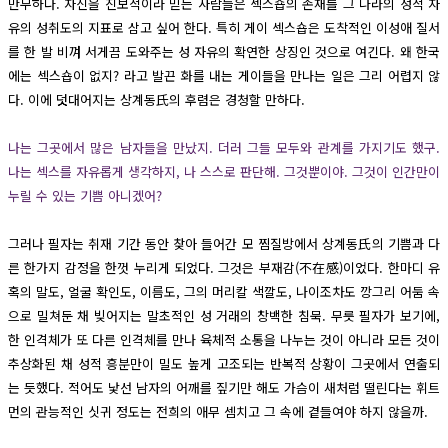
만무하다. 자신을 진보적이라 믿는 사람들은 섹스숍의 존재를 그 나라의 성적 자
유의 성취도의 지표로 삼고 싶어 한다. 특히 게이 섹스숍은 도착적인 이성애 질서
를 한 발 비껴 서게끔 도와주는 성 자유의 확연한 상징인 것으로 여긴다. 왜 한국
에는 섹스숍이 없지? 라고 발끈 화를 내는 게이들을 만나는 일은 그리 어렵지 않
다. 이에 덧대어지는 상계동氏의 후렴은 경청할 만하다.
나는 그곳에서 많은 남자들을 만났지. 더러 그들 모두와 관계를 가지기도 했구.
나는 섹스를 자유롭게 생각하지, 나 스스로 판단해. 그것뿐이야. 그것이 인간만이
누릴 수 있는 기쁨 아니겠어?
그러나 필자는 취재 기간 동안 찾아 들어간 모 찜질방에서 상계동氏의 기쁨과 다
른 한가지 감정을 한껏 누리게 되었다. 그것은 부재감(不在感)이었다. 한마디 유
혹의 말도, 얼굴 확인도, 이름도, 그의 머리칼 색깔도, 나이조차도 깡그리 어둠 속
으로 밀쳐둔 채 빚어지는 말초적인 성 거래의 창백한 침묵. 무릇 필자가 보기에,
한 인격체가 또 다른 인격체를 만나 육체적 소통을 나누는 것이 아니라 모든 것이
추상화된 채 성적 흥분만이 밀도 높게 고조되는 반복적 상황이 그곳에서 연출되
는 듯했다. 적어도 낯선 남자의 어깨를 짚기만 해도 가슴이 새처럼 떨린다는 휘트
먼의 관능적인 싯귀 정도는 전희의 애무 셈치고 그 속에 곁들여야 하지 않을까.