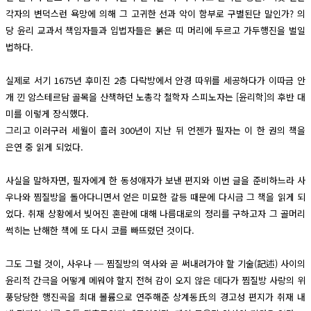
각자의 변덕스런 욕망에 의해 그 고귀한 선과 악이 함부로 구별된단 말인가? 의
당 윤리 교과서 책임자들과 입법자들은 붉은 띠 머리에 두르고 가두행진을 벌일
법하다.
실제로 서기 1675년 후미진 2층 다락방에서 안경 따위를 세공하다가 이따금 안
개 낀 암스테르담 골목을 산책하던 노총각 철학자 스피노자는 [윤리학]의 후반 대
미를 이렇게 장식했다.
그리고 이러구러 세월이 흘러 300년이 지난 뒤 언젠가 필자는 이 한 권의 책을
은연 중 읽게 되었다.
사실을 말하자면, 필자에게 한 동성애자가 보낸 편지와 이번 글을 준비하느라 사
우나와 찜질방을 돌아다니면서 얻은 미묘한 갈등 때문에 다시금 그 책을 읽게 되
었다. 취재 상황에서 빚어진 혼란에 대해 나름대로의 정리를 구하고자 그 골머리
썩히는 난해한 책에 또 다시 코를 빠뜨렸던 것이다.
그도 그럴 것이, 사우나 ─ 찜질방의 역사와 곧 써내려가야 할 기술(記述) 사이의
윤리적 간극을 어떻게 메워야 할지 전혀 감이 오지 않은 데다가 찜질방 사랑의 위
풍당당한 행진곡을 최대 볼륨으로 연주해준 상계동氏의 경고성 편지가 취재 내