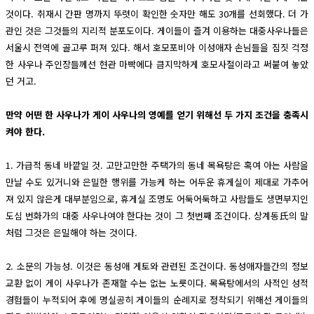
것이다. 취재시 간판 명까지 뚜렷이 확인한 숫자만 해도 30개를 선회했다. 더 가
관인 것은 그것들의 지리적 분포도이다. 게이들이 즐겨 이용하는 대중사우나들은
서울시 전역에 골고루 퍼져 있다. 해서 호모포비아 이성애자 손님들을 짐짓 걱정
한 사우나 주인장들께선 현관 마빡에다 큼지막하게 호모사절이라고 써붙여 놓았
던 거고.
만약 어떤 한 사우나가 게이 사우나의 영예를 얻기 위해선 두 가지 조건을 충족시
켜야 한다.
1. 가급적 동네 바깥일 것. 고만고만한 주택가의 동네 목욕탕은 혹여 아는 사람을
만날 수도 있거니와 은밀한 행위를 가능케 하는 어두운 휴게실이 제대로 가추어
져 있지 않은게 대부분임으로, 휴게실 조명도 어둑어둑하고 사람들도 생면부지인
도심 번화가의 대중 사우나여야 한다는 것이 그 첫번째 조건이다. 상계동氏의 말
처럼 그것은 은밀해야 하는 것이다.
2. 소문의 가능성. 이것은 동성애 게토와 관련된 조건이다. 동성애자들간의 정보
교환 없이 게이 사우나가 존재할 수는 없는 노릇이다. 목욕탕에서의 사적인 성적
경험들이 누적되어 후에 명실공히 게이들의 순례지로 정착되기 위해선 게이들의