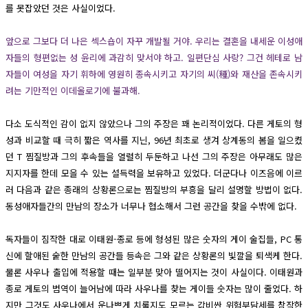
를 못잡았던 것은 사실이었다.
앞으로 그보다 더 나은 섹스숍이 자꾸 개발될 거야. 우리는 결혼을 내세운 이성애
자들의 형편없는 성 윤리에 과감히 맞서야 하고. 일편단심 사랑? 그건 헤테로 남
자들이 여성을 자기 휘하에 영원히 종속시키고 자기의 씨(種)와 재산을 존속시키
려는 기만적인 이데올로기에 불과해.
다소 도식적인 감이 없지 않았으나 그의 주장은 꽤 논리적이었다. 다른 게토의 형
성과 비교할 때 극히 짧은 역사를 지닌, 96년 최초로 생겨 상계동의 봄을 일으켰
던 T 찜질방과 그의 후속들을 열렬히 두둔하고 나선 그의 주장은 아무래도 많은
지지자를 한데 모을 수 있는 설득력을 보유하고 있었다. 더군다나 이즈음에 이르
러 다음과 같은 종래의 상황론으로는 찜질방의 부흥을 달리 설명할 방법이 없다.
동성애자들간의 만남의 장소가 너무나 협소해서 그런 공간을 찾을 수밖에 없다.
독자들이 짐작한 대로 이태원-종로 등에 형성된 많은 숫자의 게이 술집들, PC 통
신에 할애된 숱한 만남의 공간들 등속은 그와 같은 상황론의 빛깔을 퇴색케 한다.
물론 사우나 출입에 적용할 때는 일부분 맞아 떨어지는 것이 사실이다. 이태원과
종로 게토의 범역이 늘어남에 따라 사우나를 찾는 게이들 숫자는 많이 줄었다. 하
지만 그것도 사우나에서 운나쁘게 치룰지도 모르는 값비싼 위험부담세를 참작한