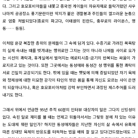
다. 그리고 호모포비아들을 내쫓고 종국엔 게이들이 자유자재로 들락거렸던 사우
나마저 공공장소 풍기문란이란 딱지가 붙은 경찰봉과 주민들의 껄끄러운 눈총으
로 엄중 처벌되었다(종로의 파고다, 이태원의 핀란드, 충무로의 라이온스, 명
동…… 등등).
이처럼 온갖 복잡한 층위의 문제들이 그 속에 담겨 있다. 수증기로 가려진 목욕탕
의 실제 속내는 때를 벗겨내는 행위로만 그치는 것이 아니라 나체들 사이로 오가
는 시선의 쾌락과, 휴게실에서 벌어지는 에로티시즘-금기의 반복되는 싸움이 가
로지르고 있는 것이다. 또한 그곳에서는 동성애와 동성간 성 행위를 통한 쾌락이
서로 긴밀히 교감되기도 한다. 밖에 있을 때는 햇빛에 의해 증발되었던 자기 육체
와 정체성에 대한 미묘한 감각이 타인의 벗은 몸을 통해 자신도 모르는 사이 은연
히 되살아나거나, 혹은 호모포비아처럼 강력 부인하면서 과장된 제스추어를 드러
내기도 한다.
그래서 위에서 언급한 95년 추적 60분의 인터뷰 대상자의 말은 그다지 신빙성이
없다. 속된 말로 재미를 볼 때는 언제고 뒤돌아서서는 그렇듯 분에 차 있는 이유
는 도대체 뭐란 말인가? 하지만 동성애자들은 지난한 자신의 삶 속에서 유혹에
따른 상대방 육체의 반응도를 터득하는 법을 배워 잘 알고 있다(건드렸는데도 그