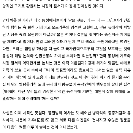
양적인 크기로 환원하는 시장의 질서가 마침내 집어삼킨 것이다.
안타까운 일이지만 미국 동성애자들에게 남은 것은, 너 ─ 나 ─ 그/그녀가 건조
하게 행하는 속 뻔한 거래이고 오르가즘의 양적인 교환이고, 깊은 유대감이 휘발
된 시장통 속의 요란함이 아닐까? 물론 퍽이나 결혼을 좋아하는 중산계급 게이들
을 제외하고 말이다. 만일 그러한 상태가 단지 프리 섹스의 구현이라고만 명명된
다면, 우리는 찜질방 하나를 더 늘이고 국가권력으로부터 그것을 보호하는 것에
동성애 해방 논의와 인권운동의 가치를 부여하면 되는걸까? 한국 동성애 게토와
시장 질서의 역학관계를 논하는 것은 아직 이른걸까? 경제 위기와 맞물린 헤테로
가족의 보호 공세 속에서 그나마 찜질방이라도 옹호하고 나서는 일은 성적 자유
와 게이 해방에 있어 도움이 되는 일일까? 것도 아니면 경제 위기와 즐거운 우리
집 따위의 멜랑콜리한 노래 공세에 아랑곳없이 동성연애적 행위들의 잡다한 집적
(集積)이 아닌 우리들의 명징한 감정인 동성애에 기반한 대안적 삶의 형태를 모
델링하는 데에 주력해야 하는 걸까?
사실은 이제 시작인 듯싶다. 찜질방의 역사는 갓 태어난 병아리의 종종거림과 유
사하다. 때문에 기우(杞憂)도 많고 서로 다른 의견들이 겹쳐지고 수많은 질문들
이 다층의 켜를 이루며 쌓이는 것이 아니겠는가.