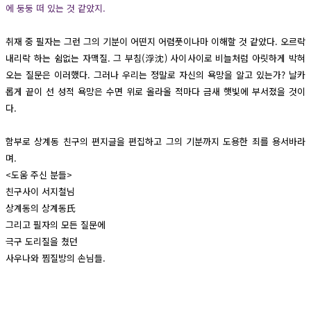
에 둥둥 떠 있는 것 같았지.
취재 중 필자는 그런 그의 기분이 어떤지 어렴풋이나마 이해할 것 같았다. 오르락
내리락 하는 쉼없는 자맥질. 그 부침(浮沈) 사이사이로 비늘처럼 아릿하게 박혀
오는 질문은 이러했다. 그러나 우리는 정말로 자신의 욕망을 알고 있는가? 날카
롭게 끝이 선 성적 욕망은 수면 위로 올라올 적마다 금새 햇빛에 부서졌을 것이
다.
함부로 상계동 친구의 편지글을 편집하고 그의 기분까지 도용한 죄를 용서바라
며.
<도움 주신 분들>
친구사이 서지철님
상계동의 상계동氏
그리고 필자의 모든 질문에
극구 도리질을 쳤던
사우나와 찜질방의 손님들.