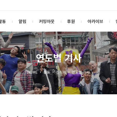
활동
알림
커밍아웃
후원
아카이브
연도별 기사
HOME
활동
소식지
연도별 기사