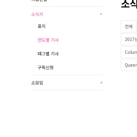
소식
소식지
+
표지
전체
2017
연도별 기사
Colu
태그별 기사
Queer
구독신청
소모임
+