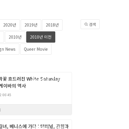
검색
2020년
2019년
2018년
년
2010년
2010년 이전
gn News
Queer Movie
박꽃 흐드러진 White Saturday
Gay right, Theory
 : 게이바의 역사
2 00:45
8
 길녀, 베니스에 가다 : 터미널, 공원과
Gay right, Theory