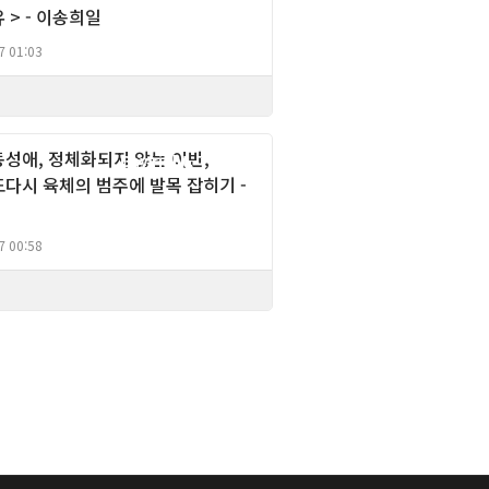
 > - 이송희일
7 01:03
동성애, 정체화되지 않는 이반,
Gay right, Theory
또다시 육체의 범주에 발목 잡히기 -
7 00:58