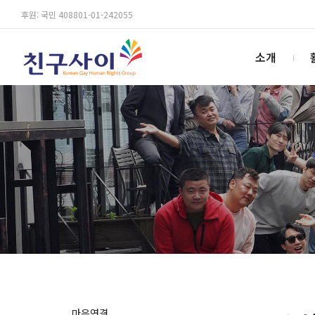
후원: 국민 408801-01-242055
소개
마음연결