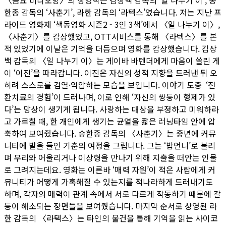
〈금요 비디오방〉의 상영작은 김상백 감독의 ‘일 나누기 이’, 송
한종 감독의 ‘사춘기’, 라한 감독의 ‘라텍스’였습니다. 저는 지난 프
라이드 영화제 ‘색동영화 시즌2 - 3인 3색’에서 〈일 나누기 이〉,
〈사춘기〉를 감상했었고, OTT서비스를 통해 〈라텍스〉를 본
적 있었기에 이날은 기억을 더듬으며 영화를 감상했습니다. 김상
백 감독의 〈일 나누기 이〉는 게이바 바텐더에게 마음이 쏠린 게
이 ‘이진’을 따라갑니다. 이진은 자신의 성적 지향을 드러낸 뒤 오
히려 스스로를 검열·억압하는 모습을 보입니다. 이야기 도중 ‘전
환치료의 경험’이 드러나며, 이로 인해 ‘자신의 쌍둥이 형제가 있
다’는 망상이 생기게 됩니다. 사랑하는 대상을 부정하고 미워하라
고 가르칠 때, 한 개인에게 생기는 균열을 짧은 러닝타임 안에 압
축하여 보여줬습니다. 송한종 감독의 〈사춘기〉는 중년에 커뮤
니티에 발을 들인 기춘의 여정을 그립니다. 그는 ‘밥언니’로 불리
며 무리와 어울리거나 이상형을 만나기 위해 지출을 떠안는 인물
로 그려지는데요. 영화는 이른바 ‘매력 자원’이 적은 사람에게 커
뮤니티가 어떻게 가혹해질 수 있는지를 적나라하게 드러내기도
하며, 각자의 매력이 관계 속에서 서로 다르게 작동하기 때문에 갈
등이 해소되는 장면들을 보여줬습니다. 마지막 순서로 상영된 라
한 감독의 〈라텍스〉는 타인의 물건을 통해 기억을 읽는 사이코