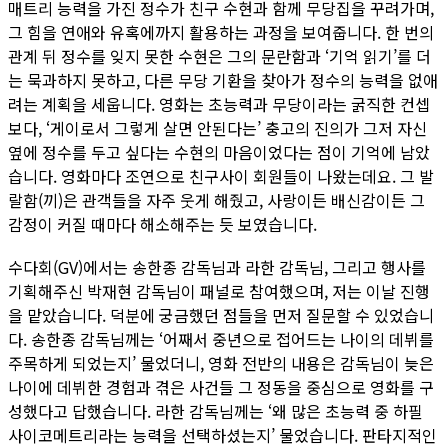
매트리 능력을 가진 정수가 친구 수현과 함께 무당집을 꾸려가며,
그 힘을 연애와 유혹에까지 활용하는 과정을 보여줍니다. 한 번의
관계 뒤 정수를 잊지 못한 수현은 그의 문란함과 ‘기억 읽기’를 더
는 묵과하지 못하고, 다른 무당 기환을 찾아가 정수의 능력을 없애
려는 계획을 세웁니다. 영화는 초능력과 무당이라는 굵직한 컨셉
보다, ‘게이로서 그렇게 살면 안된다는’ 충고의 진의가 그저 자신
옆에 정수를 두고 싶다는 수현의 마음이었다는 점이 기억에 남았
습니다. 영화마다 조연으로 친구사이 회원들이 나왔는데요. 그 발
랄함(끼)은 관객들을 자주 웃게 해줬고, 사랑이든 배신감이든 그
감정이 커질 때마다 해소해주는 듯 보였습니다.
수다회(GV)에서는 송한종 감독님과 라한 감독님, 그리고 행사를
기획해주신 박재현 감독님이 패널로 참여했으며, 저는 이날 진행
을 맡았습니다. 덕분에 궁금했던 점들을 먼저 질문할 수 있었습니
다. 송한종 감독님께는 ‘어째서 중년으로 접어드는 나이의 데뷔를
주목하게 되었는지’ 물었더니, 영화 전반의 내용은 감독님이 늦은
나이에 데뷔한 경험과 겪은 사건들 그 정동을 중심으로 영화를 구
성했다고 답했습니다. 라한 감독님께는 ‘왜 많은 초능력 중 하필
사이코메트리라는 능력을 선택하셨는지’ 물었습니다. 판타지적인