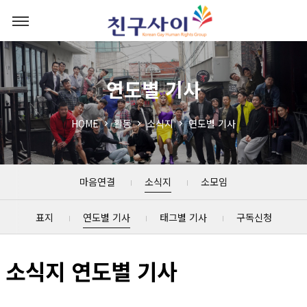
연도별 기사
HOME
활동
소식지
연도별 기사
마음연결
소식지
소모임
표지
연도별 기사
태그별 기사
구독신청
소식지 연도별 기사