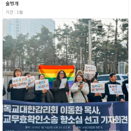
술벙개
기간 : 1월
2026년