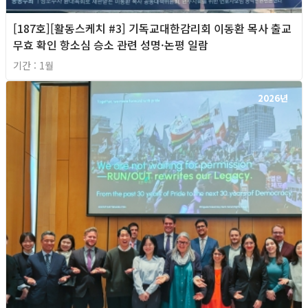
[187호][활동스케치 #3] 기독교대한감리회 이동환 목사 출교
무효 확인 항소심 승소 관련 성명·논평 일람
기간 : 1월
2026년