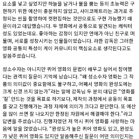
요소를 넣고 싶었지만 하늘을 날거나 불을 뿜는 등의 초능력은 구
현하기 위한 예산이 충분하지 않았고, 사이코메트리는 과거로 추
정되는 씬을 촬영하여 컷편집하는 것만으로도 구현 가능했기 때
문이라고 대답했습니다. 두 영화에서 공통으로 발견되는 캐릭터
성도 있었는데요. 좋아하는 감정이 있지만 연애가 아닌 친구로 머
물며, 서로를 성장시키는 인물들이었습니다. 라한 감독은 그러한
영화 공통의 특성이 게이 커뮤니티의 핵심요소로 생각된다고도
말씀주셨습니다.
성소수자는 아니지만 퀴어 영화의 문법이 배우고 싶어서 참여했
다는 관객의 질문이 기억에 남습니다. “왜 성소수자 영화는 그 작
품의 의미값이 중요함에도 불구하고, 어째서 영화의 완성도에는
크게 신경 쓰지 않는가”라는 말에 감독님 두 분의 대답은 “영화를
‘잘’ 만드는 것을 목표로 하기보다, 제작의 과정에서 공동의 목표
를 갖고 진행해가는 과정 자체에 의미가 크다고 판단한다. 또 예산
을 많이 쓰면 잘 나오지만 한정된 자원에서 해결해야 한다.”라고
답변을 주셨습니다. 진행자였던 저 역시 퀴어 영화를 사랑하는 마
음에 말을 얹었습니다. “완성도가 높은 퀴어 영화도 있고, 완성도
가 낮은 퀴어 영화도 있지만 말씀해주신 질문이 어떤 의미인지는