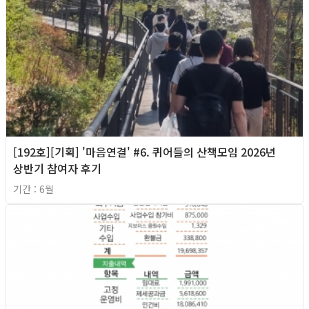
[192호][기획] '마음연결' #6. 퀴어들의 산책모임 2026년
상반기 참여자 후기
기간 : 6월
2026년