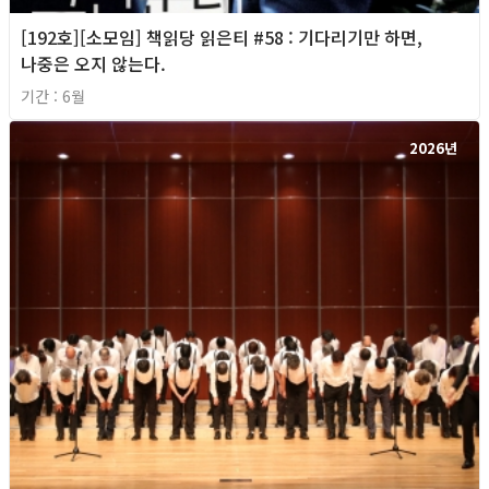
[192호][소모임] 책읽당 읽은티 #58 : 기다리기만 하면,
나중은 오지 않는다.
기간 : 6월
2026년