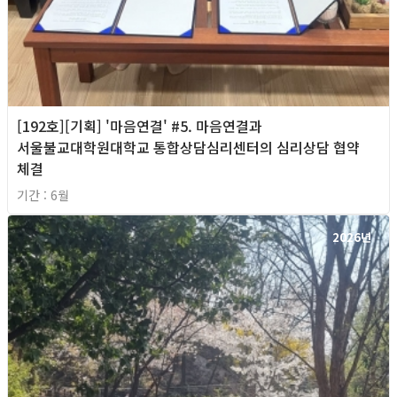
[192호][기획] '마음연결' #5. 마음연결과
서울불교대학원대학교 통합상담심리센터의 심리상담 협약
체결
기간 : 6월
2026년