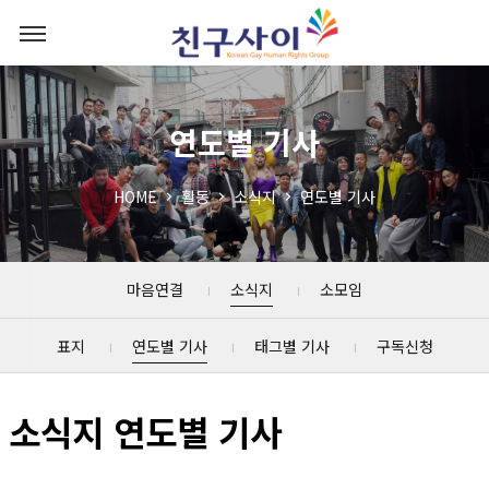
연도별 기사
HOME
활동
소식지
연도별 기사
마음연결
소식지
소모임
표지
연도별 기사
태그별 기사
구독신청
소식지 연도별 기사