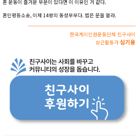
혼 운동이 즐거운 부분이 있다면 이 이유인 거 같다.
혼인평등소송, 이제 14쌍의 동성부부다. 법은 문을 열라.
한국게이인권운동단체 친구사이
심기용
상근활동가