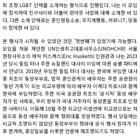
회 초청 LGBT 단체를 소개하는 형식으로 진행된다. 나는 이 모임
에 참석하여 친구사이와 더불어 런아웃 사업에 대해 소개한 바 있
다. 다른 소개 단체로는 혼인평등소송, 무지개행동, 커뮤니T, 띵동
이 참여한 바 있다.
본 행사가 시작될 수 있었던 것은 '첫번째'가 있었기에 가능했다.
모임을 처음 제안한 UN인권최고대표사무소(UNOHCHR) 서울
현장사무소의 에릭 허스케스(Eric Husketh) 인권관과 나는 2023
년 당시 필립 터너 주한 뉴질랜드 대사의 이임에 따른 송별 파티에
서 만났다. 2018년 부임한 필립 터너 대사는 한국에 부임한 대사
중 최초의 동성부부로, 법적 혼인관계의 배우자는 주한 공관원의
'동반 가족'이 되는 외교부령에 따라 배우자 이케다 히로시와 함께
한국에 부임하였다. 주한 외국 공관원 최초의 '공식적' 동성 배우
자가 된 사례로, 우리 정부가 국내 거주자의 동성혼을 최초로 인정
한 사례이다. 이듬해 10월 주한 외교단 리셉션에 외교관으로는 처
음으로 동성 배우자와 함께 청와대를 방문하였다. 행사 당일에는
비교적 조명되지 않았던 동성부부의 청와대 공식 행사 참여가 이
후 한겨레, 중앙일보를 비롯한 언론에 재조명되기도 하였다.