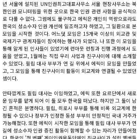
년 서울에 설치된 UN인권최고대표사무소 서울 현장사무소는 북
한인권 모니터링을 위한 곳으로 한국 인권 관련 사항을 공식적으
로 다룰 수 없다. 그럼에도 불구하고 에릭은 개인의 역량으로라도
한국의 성소수자 인권 개선에 일조하고자 하였고, 그 일환으로 본
모임을 시작한 것이다. 어느덧 모임은 15개국 이상의 외교관 및
국제기구 관계자들이 참여하는 행사가 되었다. 나 또한 이 모임을
통해 알게 된 인사들이 있었기에 런아웃 런칭과 진행 과정에서 도
움을 얻었고, 1월에는 직접 우리 사업과 친구사이에 대해 소개할
수 있었다. 필립 대사 부부가 연 길 위에서 에릭이 모임을 만들었
고, 그 모임을 통해 친구사이의 활동이 외교계와 연결될 수 있었던
셈이다.
안타깝게도 필립 대사는 이임하였고, 에릭 또한 요르단에서 새로
운 임무를 맡게 되어 이 둘 모두 한국을 떠났다. 하지만 그 둘이 남
긴 흔적은 분명하다. 필립, 히로시 부부를 통해 비록 외교계에 한
정될 수 있으나 정부가 인정한 동성 부부의 안정적인 국내 거주가
가능해졌다. 또한 에릭이 시작한 모임을 통해 필립 대사 부부가 연
길에 성소수자 인권 증진 활동이 함께할 수 있는 자리가 만들어졌
다. 한국의 '첫 번째' 게이인권운동단체인 친구사이가 설립 멤버들