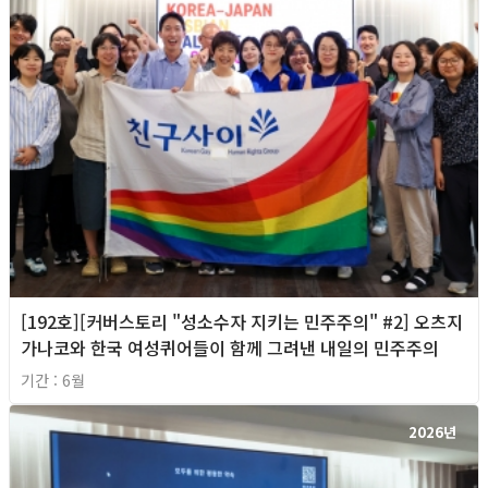
[192호][커버스토리 "성소수자 지키는 민주주의" #2] 오츠지
가나코와 한국 여성퀴어들이 함께 그려낸 내일의 민주주의
기간 : 6월
2026년