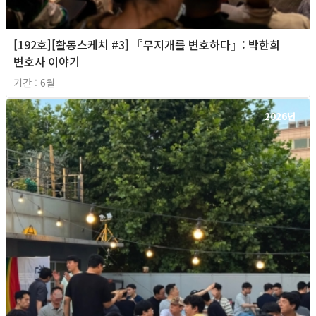
[192호][활동스케치 #3] 『무지개를 변호하다』: 박한희
변호사 이야기
기간 : 6월
2026년