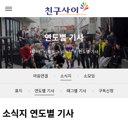
연도별 기사
HOME
활동
소식지
연도별 기사
마음연결
소식지
소모임
표지
연도별 기사
태그별 기사
구독신청
소식지 연도별 기사