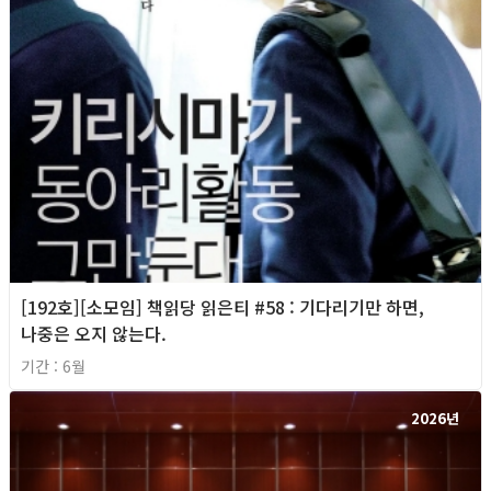
[192호][소모임] 책읽당 읽은티 #58 : 기다리기만 하면,
나중은 오지 않는다.
기간 : 6월
2026년