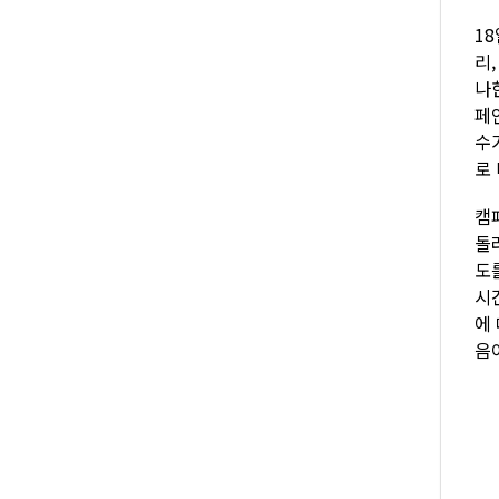
1
리
나
페
수
로
캠
돌려
도
시
에
음