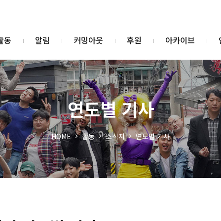
활동
알림
커밍아웃
후원
아카이브
연도별 기사
HOME
활동
소식지
연도별 기사