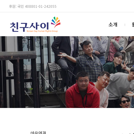
후원: 국민 408801-01-242055
소개
마음연결