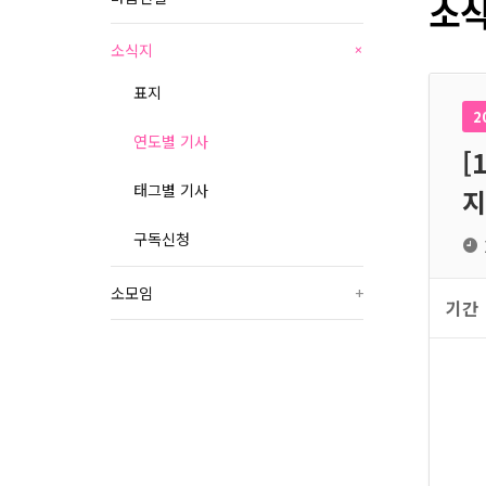
소식
소식지
+
표지
2
연도별 기사
[
태그별 기사
지
구독신청
소모임
+
기간