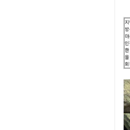
지
방
마
인
한
을
회