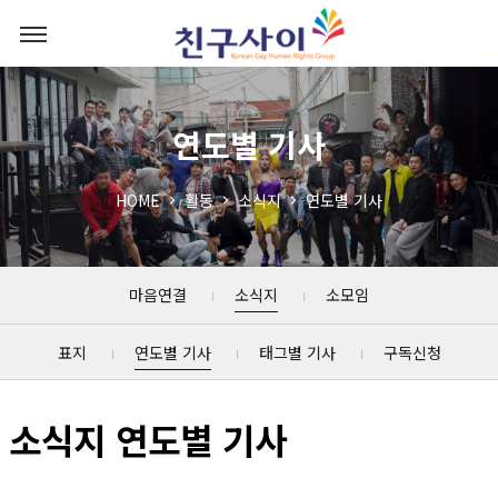
연도별 기사
HOME
활동
소식지
연도별 기사
마음연결
소식지
소모임
표지
연도별 기사
태그별 기사
구독신청
소식지 연도별 기사