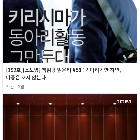
[192호][소모임] 책읽당 읽은티 #58 : 기다리기만 하면,
나중은 오지 않는다.
기간 : 6월
2026년