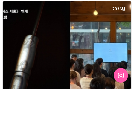
2026년
[191호][활동스케치 #2]「구멍을 기록하기 — 퀴어