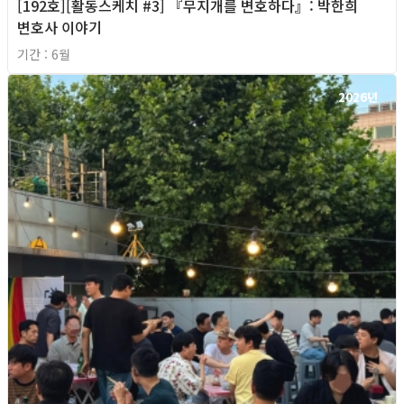
[192호][활동스케치 #3] 『무지개를 변호하다』: 박한희
변호사 이야기
기간 : 6월
2026년