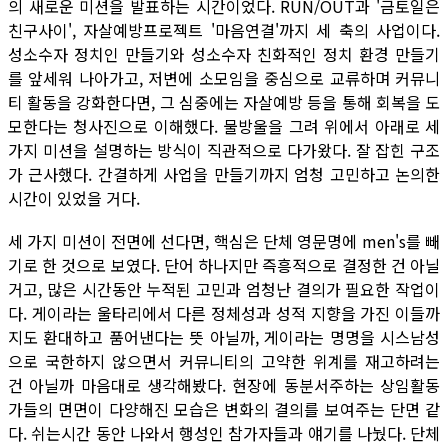
의 새로운 미션을 발표하는 시간이었다. RUN/OUT과 '금토일은
친구사이', 자살예방프로젝트 '마음연결'까지 세 축의 사업이다.
성소수자 정치인 만들기와 성소수자 친화적인 정치 환경 만들기
를 앞세워 나아가고, 저변에 소모임을 중심으로 교류하며 커뮤니
티 활동을 강화한다면, 그 심중에는 자살예방 등을 통해 회복을 도
모한다는 청사진으로 이해했다. 물방울을 그려 위에서 아래로 세
가지 미션을 설명하는 방식이 직관적으로 다가왔다. 잘 잡힌 구조
가 근사했다. 간결하게 사업을 만들기까지 엄청 고민하고 논의한
시간이 있었을 거다.
세 가지 미션이 전면에 선다면, 핵심은 단체 영문명에 men's를 빼
기로 한 것으로 보였다. 단어 하나지만 즉흥적으로 결정한 건 아닐
거고, 많은 시간동안 누적된 고민과 엄청난 결의가 필요한 작업이
다. 게이라는 울타리에서 다른 정체성과 성적 지향을 가진 이들까
지도 환대하고 품어낸다는 뜻 아닐까, 게이라는 명명을 시스남성
으로 국한하지 않으면서 커뮤니티의 고약한 위계를 재고하려는
건 아닐까 마음대로 생각해봤다. 현장에 동분서주하는 상임활동
가들의 면면이 다양해진 모습은 변화의 결의를 보여주는 단면 같
다. 쉬는시간 동안 나와서 행성인 참가자들과 얘기를 나눴다. 단체