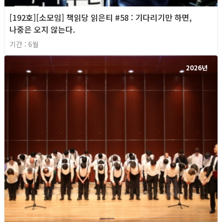
[192호][소모임] 책읽당 읽은티 #58 : 기다리기만 하면,
나중은 오지 않는다.
기간 : 6월
2026년