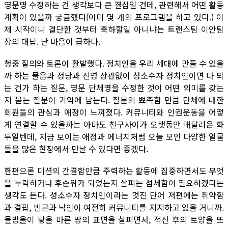
영문명 수정하는 건 생각보다 큰 결심일 건데, 관련해서 어떤 활동
계획이 있을까 궁금했다(이미 몇 개의 프로그램을 하고 있다.) 이
제 시작이니 결단한 것부터 축하할일 아니냐는 트랜스팀 이안팀
장의 대답. 난 마음이 급하다.
청중 질의와 토론이 활발했다. 정치인을 우리 세대에 만들 수 있을
까 하는 물음과 정당과 진영 상관없이 성소수자 정치인이면 다 되
는 건가 하는 질문, 영문 단체명을 수정한 것이 어떤 의미를 갖는
지 묻는 질문이 기억에 남는다. 질문의 뾰족함 만큼 단체에 대한
회원들의 관심과 애정이 느껴졌다. 커뮤니티와 인권운동을 어떻
게 연결할 수 있을까는 아마도 친구사이가 오랫동안 매달려온 화
두일텐데, 지금 보이는 애정과 에너지처럼 오늘 모인 다양한 얼굴
들을 많은 현장에서 만날 수 있다면 좋겠다.
한편으론 미션의 간결함만큼 주력하는 활동에 집중하면서도 무엇
을 누락하거나 후순위가 되었는지 살피는 섬세함이 필요하겠다는
생각도 든다. 성소수자 정치인이라는 멋진 단어 저편에는 취약함
과 결핍, 빈곤과 낙인이 여전히 커뮤니티를 지지하고 있을 거니까.
물방울이 닿을 마른 땅의 표면을 살피면서, 적신 후의 토양을 또