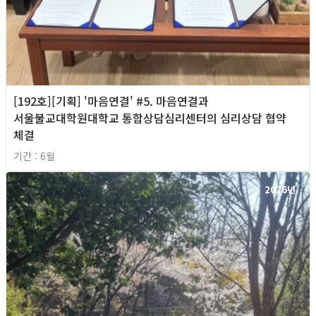
[192호][기획] '마음연결' #5. 마음연결과
서울불교대학원대학교 통합상담심리센터의 심리상담 협약
체결
기간 : 6월
2026년