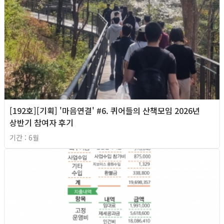
[192호][기획] '마음연결' #6. 퀴어들의 산책모임 2026년
상반기 참여자 후기
기간 : 6월
2026년