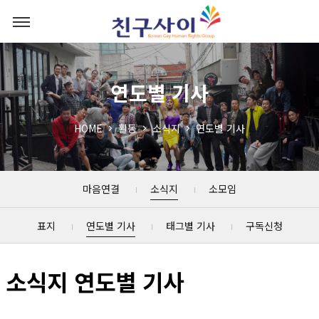
연도별 기사
HOME
활동
소식지
연도별 기사
마음연결
소식지
소모임
표지
연도별 기사
태그별 기사
구독신청
소식지 연도별 기사