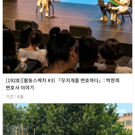
[192호][활동스케치 #3] 『무지개를 변호하다』: 박한희
변호사 이야기
기간 : 6월
2026년