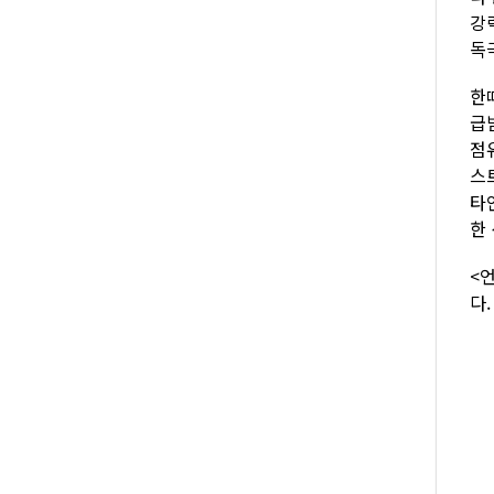
강
독
한
급
점
스
타
한
<
다.