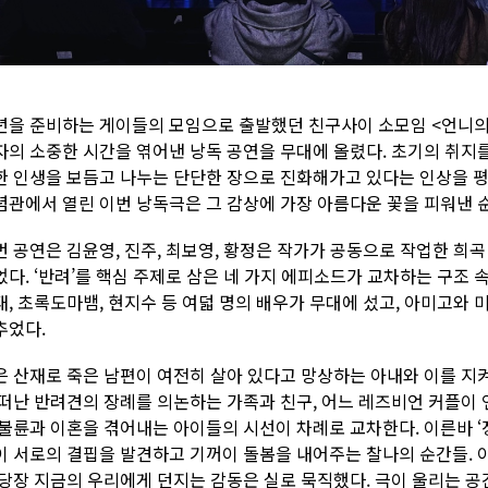
년을 준비하는 게이들의 모임으로 출발했던 친구사이 소모임 <언니의 
자의 소중한 시간을 엮어낸 낭독 공연을 무대에 올렸다. 초기의 취지
한 인생을 보듬고 나누는 단단한 장으로 진화해가고 있다는 인상을 평소
념관에서 열린 이번 낭독극은 그 감상에 가장 아름다운 꽃을 피워낸 
번 공연은 김윤영, 진주, 최보영, 황정은 작가가 공동으로 작업한 희
다. ‘반려’를 핵심 주제로 삼은 네 가지 에피소드가 교차하는 구조 속에
태, 초록도마뱀, 현지수 등 여덟 명의 배우가 무대에 섰고, 아미고와 
추었다.
은 산재로 죽은 남편이 여전히 살아 있다고 망상하는 아내와 이를 지
 떠난 반려견의 장례를 의논하는 가족과 친구, 어느 레즈비언 커플이 
 불륜과 이혼을 겪어내는 아이들의 시선이 차례로 교차한다. 이른바 ‘
이 서로의 결핍을 발견하고 기꺼이 돌봄을 내어주는 찰나의 순간들. 이
 당장 지금의 우리에게 던지는 감동은 실로 묵직했다. 극이 울리는 공