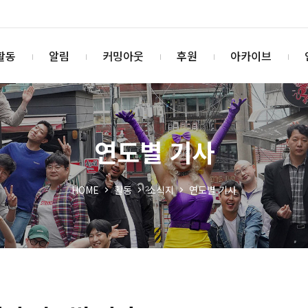
활동
알림
커밍아웃
후원
아카이브
연도별 기사
HOME
활동
소식지
연도별 기사