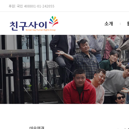
후원: 국민 408801-01-242055
소개
마음연결