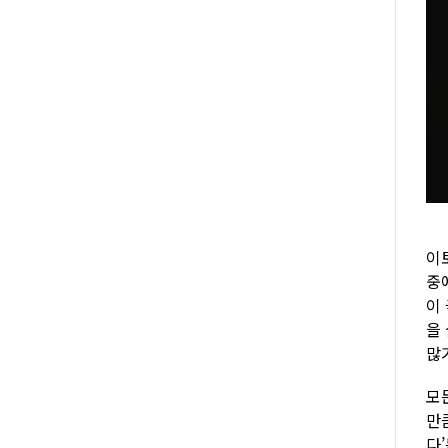
이
중
이
을
많
모
만
다