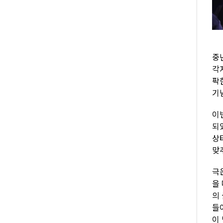
중
각
팍
기
이
되었
상
맞
극
을
의
들
이