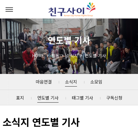
연도별 기사
HOME
활동
소식지
연도별 기사
마음연결
소식지
소모임
표지
연도별 기사
태그별 기사
구독신청
소식지 연도별 기사