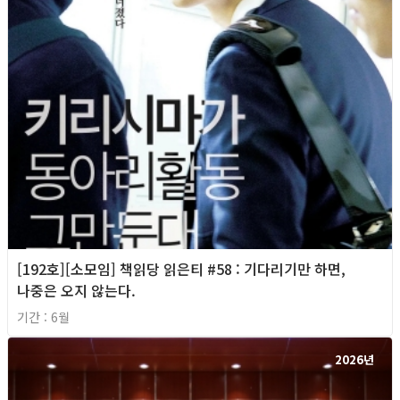
[192호][소모임] 책읽당 읽은티 #58 : 기다리기만 하면,
나중은 오지 않는다.
기간 : 6월
2026년