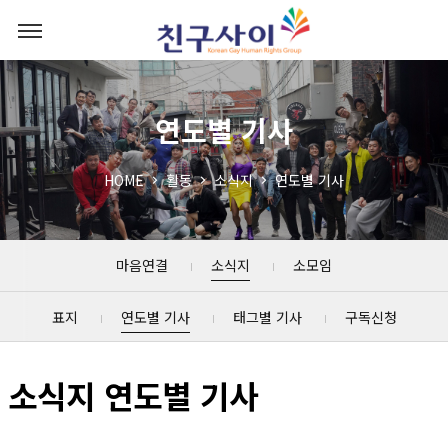
연도별 기사
HOME
활동
소식지
연도별 기사
마음연결
소식지
소모임
표지
연도별 기사
태그별 기사
구독신청
소식지 연도별 기사