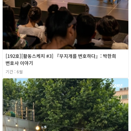
[192호][활동스케치 #3] 『무지개를 변호하다』: 박한희
변호사 이야기
기간 : 6월
2026년