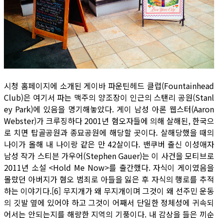
시청 홈페이지에 소개된 게이바 파운틴헤드 클럽(Fountainhead
Club)은 여기서 파는 맥주의 양조장이 인근의 스탠리 공원(Stanl
ey Park)에 있음을 명기해놓았다. 게이 남성 아론 웹스터(Aaron
Webster)가 크루징하다 2001년 혐오자들에 의해 살해된, 한국으
로 치면 탑골공원과 종묘공원에 해당할 곳이다. 살해당했을 때의
나이가 올해 내 나이랑 같은 만 42살이다. 밴쿠버 출신 이성애자
남성 작가 스티븐 가우어(Stephen Gauer)는 이 사건을 모티브로
2011년 소설 <Hold Me Now>를 출간했다. 자식이 게이였음을
몰랐던 아버지가 혐오 범죄로 아들을 잃은 후 자식의 행로를 추적
하는 이야기다.[6] 무지개가 왜 무지개이며 그것이 왜 선주민 운동
의 깃발 옆에 있어야 하고 그것이 어째서 단일한 정체성에 귀속되
어서는 안되는지를 해량한 지역의 기풍이다. 내 감상을 들은 끼순