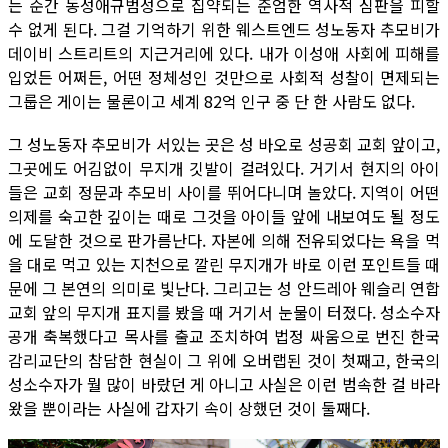
는 순간 동성애규범성으로 집약되는 준엄한 역사적 심판을 피할
수 없게 된다. 그걸 기억하기 위한 웨스트엔드 성노동자 추모비가
데이비 스트리트의 지근거리에 있다. 내가 이성애 사회에 피해를
입었든 어쩌든, 어떤 정체성인 것만으로 사회적 성찰이 면제되는
그룹은 게이는 물론이고 세계 82억 인구 중 단 한 사람도 없다.
그 성노동자 추모비가 서있는 곳은 성 바오로 성공회 교회 앞이고,
그곳에도 어김없이 무지개 깃발이 걸려있다. 거기서 현지의 아이
들은 교회 정문과 추모비 사이를 뛰어다니며 놀았다. 지역이 어떤
의제를 숙고한 깊이는 때로 그것을 아이들 앞에 내보여도 될 정도
에 도달한 것으로 판가름난다. 자본에 의해 전유되었다는 욕을 먹
을 대로 먹고 있는 지천으로 깔린 무지개가 바로 이런 포인트들 때
문에 그 본연의 의미로 빛난다. 그리고는 성 안드레아 웨슬리 연합
교회 앞의 무지개 표지를 봤을 때 거기서 눈물이 터졌다. 성소수자
공개 축복했다고 목사를 출교 조치하여 법정 싸움으로 번진 한국
감리교단의 참담한 현실이 그 위에 오버랩된 것이 첫째고, 한국의
성소수자가 뭘 많이 바랐던 게 아니고 사실은 이런 범속한 걸 바라
왔을 뿐이라는 사실에 갑자기 속이 상했던 것이 둘째다.