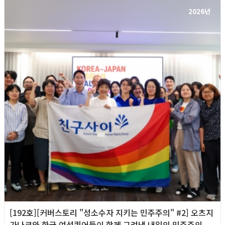
2026년
[192호][커버스토리 "성소수자 지키는 민주주의" #2] 오츠지
가나코와 한국 여성퀴어들이 함께 그려낸 내일의 민주주의