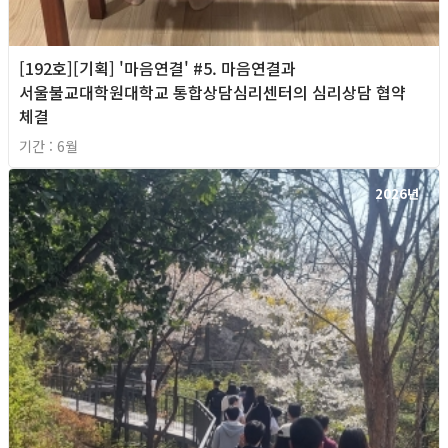
[192호][기획] '마음연결' #5. 마음연결과
서울불교대학원대학교 통합상담심리센터의 심리상담 협약
체결
기간 : 6월
2026년