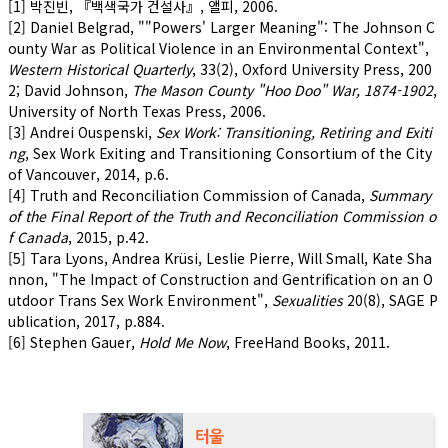
[1] 박진빈, 『백색국가 건설사』, 앨피, 2006.
[2] Daniel Belgrad, ""Powers' Larger Meaning": The Johnson C
ounty War as Political Violence in an Environmental Context",
Western Historical Quarterly
, 33(2), Oxford University Press, 200
2; David Johnson,
The Mason County "Hoo Doo" War, 1874-1902
,
University of North Texas Press, 2006.
[3] Andrei Ouspenski,
Sex Work: Transitioning, Retiring and Exiti
ng
, Sex Work Exiting and Transitioning Consortium of the City
of Vancouver, 2014, p.6.
[4] Truth and Reconciliation Commission of Canada,
Summary
of the Final Report of the Truth and Reconciliation Commission o
f Canada
, 2015, p.42.
[5] Tara Lyons, Andrea Krüsi, Leslie Pierre, Will Small, Kate Sha
nnon, "The Impact of Construction and Gentrification on an O
utdoor Trans Sex Work Environment",
Sexualities
20(8), SAGE P
ublication, 2017, p.884.
[6] Stephen Gauer,
Hold Me Now
, FreeHand Books, 2011.