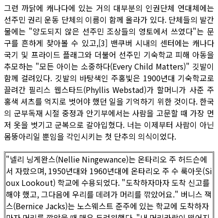
그런 까닭에 캐나다에 있는 거의 대부분의 인권단체 연대체에는
선주민 권리 운동 단체의 이름이 함께 올라가 있다. 단체들의 발간
물에는 "양도되지 않은 선주민 조상들의 영토에서 쓰였다"는 문
구를 흔하게 찾아볼 수 있고,[3] 밴쿠버 시내의 센터에는 캐나다
국기 및 프라이드 플래그와 더불어 선주민 기숙학교 피해 아동을
추모하는 "모든 아이는 소중하다(Every Child Matters)" 깃발이
함께 걸려있다. 깃발의 바탕색인 주홍빛은 1900년대 기숙학교로
끌려간 필리스 웹스타드(Phyllis Webstad)가 할머니가 사준 주
홍색 셔츠를 억지로 벗어야 했던 일을 기억하기 위한 것이다. 한국
의 군부독재 시절 중정과 안기부에서는 사람을 고문할 때 가장 먼
저 옷을 벗기고 군복으로 갈아입혔다. 너는 이제부터 사람이 아닌
몸뚱아리일 뿐임을 각인시키는 첫 단추의 의식이었다.
"넬리 닝게완스(Nellie Ningewance)는 온타리오 주 허드슨에
서 자랐으며, 1950년대와 1960년대에 온타리오 주 수 룩아웃(Si
oux Lookout) 학교에 수용되었다. "도착하자마자 도착 신고를
해야 했고, 그다음에 우리를 데려가 머리를 깎았어요." 버니스 잭
스(Bernice Jacks)는 노스웨스트 준주에 있는 학교에 도착하자
마자 머리를 깎았을 때 매우 두려워했다. "내 머리카락이 떨어지