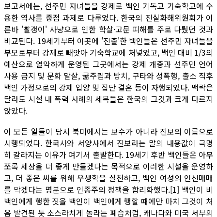
보고서에는, 선주민 자녀들을 강제로 백인 기독교 기숙학교에 수
용한 역사를 중점 과제로 다루었다. 한국의 진실화해위원회가 이
른바 '빨갱이' 사냥으로 인한 학살·고문 피해를 주로 다뤘던 것과
비교된다. 19세기부터 이곳에 '진출'한 백인들은 선주민 자녀들을
부모로부터 강제로 빼앗아 기숙학교에 처넣었고, 백인 대비 1/3의
예산으로 열악하게 운영된 그곳에서는 강제 개종과 선주민 언어
사용 금지 및 문화 말살, 굶주림과 방치, 구타와 성폭행, 출소 직후
백인 가정으로의 강제 입양 및 집단 결혼 등이 자행되었다. 맥락은
달라도 시설 내 폭력 사례의 세목들은 한국의 그것과 크게 다르지
않았다.
이 모든 일들이 당시 북미에서는 보수가 아니라 진보의 이름으로
시행되었다. 한국사와 서양사에서 진보라는 말의 내용값이 극명
히 갈라지는 이유가 여기서 출발한다. 19세기 후반 백인들은 아무
쪼록 세상을 더 좋게 만들겠다는 목적으로 이러한 시설을 운영하
고, 더 좋은 씨를 위해 우생학을 실천하고, 백인 여성의 인신매매
를 막겠다는 명분으로 인종주의 정책을 합리화했다.[1] 백인이 비
백인에게 행한 짓을 백인이 백인에게 행할 때에만 마치 그것이 처
음 발견된 듯 소스라치게 놀라는 폐습처럼, 캐나다와 미국 서부의