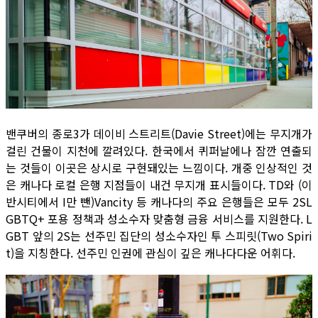
밴쿠버의 종로3가 데이비 스트리트(Davie Street)에는 무지개가
걸린 건물이 지천에 깔려있다. 한국에서 퀴퍼날에나 잠깐 연출되
는 것들이 이곳은 상시로 구현돼있는 느낌이다. 개중 인상적인 것
은 캐나다 로컬 은행 지점들이 내건 무지개 표시들이다. TD와 (이
반시티에서 I만 뺀)Vancity 등 캐나다의 주요 은행들은 모두 2SL
GBTQ+ 포용 정책과 성소수자 맞춤형 금융 서비스를 지원한다. L
GBT 앞의 2S는 선주민 집단의 성소수자인 투 스피릿(Two Spiri
t)을 지칭한다. 선주민 인권에 관심이 깊은 캐나다다운 어휘다.