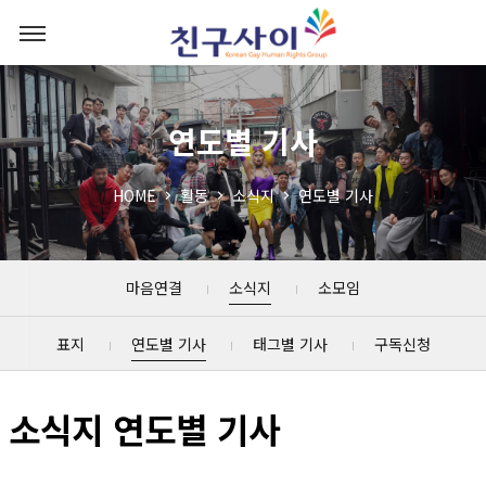
연도별 기사
HOME
활동
소식지
연도별 기사
마음연결
소식지
소모임
표지
연도별 기사
태그별 기사
구독신청
소식지 연도별 기사