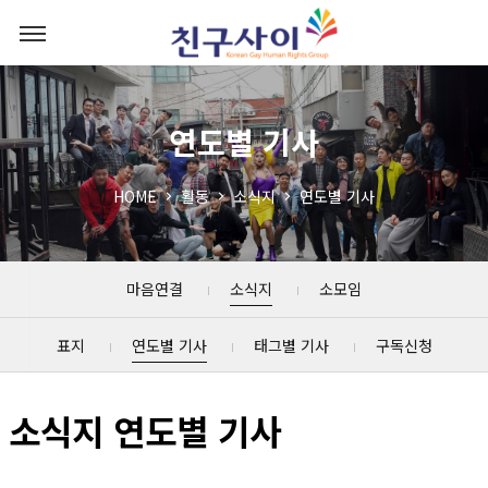
연도별 기사
HOME
활동
소식지
연도별 기사
마음연결
소식지
소모임
표지
연도별 기사
태그별 기사
구독신청
소식지 연도별 기사