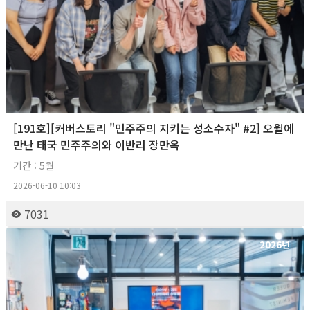
[191호][커버스토리 "민주주의 지키는 성소수자" #2] 오월에
만난 태국 민주주의와 이반리 장만옥
기간 : 5월
2026-06-10 10:03
7031
2026년