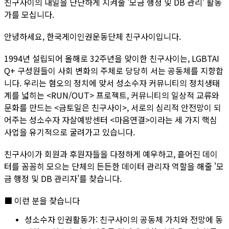
친구사이의 내일을 단단하게 지켜줄 '모금 행정 및 DB 관리' 활동
가를 모십니다.
안녕하세요, 한국게이인권운동단체 친구사이입니다.
1994년 설립되어 올해로 32주년을 맞이한 친구사이는, LGBTAI
Q+ 구성원들이 사회 변화의 주체로 당당히 서는 공동체를 지향합
니다. 우리는 혐오의 정치에 맞서 성소수자 커뮤니티의 정치생태
계를 넓히는 <RUN/OUT> 프로젝트, 커뮤니티의 일상적 교류와
문화를 만드는 <금토일은 친구사이>, 서로의 심리적 안전망이 되
어주는 성소수자 자살예방센터 <마음연결>이라는 세 가지 핵심
사업을 유기적으로 굴려가고 있습니다.
친구사이가 회원과 후원자들을 다정하게 예우하고, 흩어진 데이
터를 꼼꼼히 모으는 단체의 든든한 데이터 관리자 역할을 해줄 '모
금 행정 및 DB 관리자'를 찾습니다.
■ 이런 분을 찾습니다
성소수자 인권활동가:
친구사이의 공동체 가치와 전망에 동