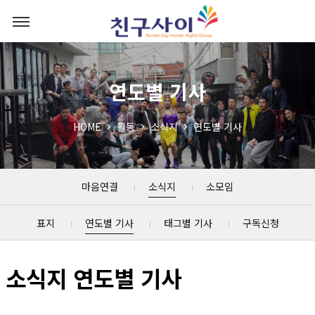
연도별 기사
HOME
활동
소식지
연도별 기사
마음연결
소식지
소모임
표지
연도별 기사
태그별 기사
구독신청
소식지 연도별 기사