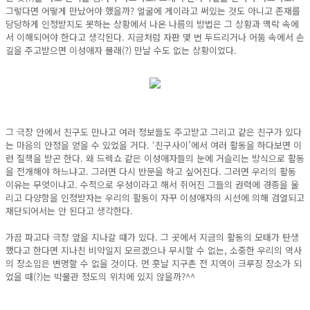
그렇다면 어떻게 만났어야 했을까? 얼굴에 게이라고 써있는 것도 아니고 존재를
당당하게 인정받지도 못하는 상황에서 나온 나름의 방법은 그 상황과 맥락 속에
서 이해되어야 한다고 생각된다. 지금처럼 자판 몇 번 두드리거나 어둠 속에서 손
길을 주고받으면 이성애자 몰래(?) 만날 수도 없는 상황이었다.
그 극장 안에서 친구도 만나고 여러 정보들도 주고받고 그리고 같은 친구가 있다
는 마음의 안정을 얻을 수 있었을 거다. ‘친구사이’에서 여러 활동을 하다보면 이
런 질책을 받곤 한다. 왜 드렉쇼 같은 이성애자들의 눈에 거슬리는 방식으로 활동
을 전개해야 하느냐고. 그러면 다시 반문을 하고 싶어진다. 그러면 우리의 활동
이유는 무엇이냐고. 수적으로 우성이라고 해서 쥐어진 그들의 권력에 경종을 울
리고 다양함을 인정받자는 우리의 활동이 자꾸 이성애자의 시선에 의해 검열되고
재단되어서는 안 된다고 생각한다.
가끔 파고다 극장 앞을 지나갈 때가 있다. 그 곳에서 지금의 활동의 모태가 탄생
했다고 한다면 지나친 비약일지 모르겠으나 무시할 수 없는, 소중한 우리의 역사
의 장소임은 변명할 수 없을 것이다. 먼 훗날 지구촌 전 지역이 크루징 장소가 되
었을 때(?)는 박물관 정도의 위치에 있지 않을까?^^