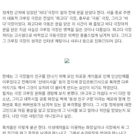
청계천 근처에 있었던 ‘바다’극장이 얼마 전에 문을 닫았다 한다. 서울 종로 주변
의 대표적 크루징 극장은 전설의 ‘파고다’ 극장, 충무로 ‘극동’ 극장, 그리고 ‘바
다’극장이었다. 파고다와 극동은 문을 닫은 지 시간이 꽤 흘렀고 바다 극장마저
문을 닫은 지금 사실상 크루징 극장은 명맥을 잃은 것이나 다름없다. 파고다 극장
자리는 고시원으로 바뀌었고 극동극장은 외벽만 흉물스럽게 남겨져 있다. 그리고
그 크루징 극장의 성격은 인터넷 채팅이나 사우나 등으로 진화(?)되어 갔다.
한때는 그 극장들이 친구를 만나기 위해 모인 외로운 게이들로 인해 인산인해를
이루었다고 전해지며 ‘선데이서울’ 등의 잡지에 잠입르뽀(?)식으로 툭하면 다루
어지기도 해서 그것이 오히려 더 붐비게 만드는 요인이 되기도 하였단다.
필자는 극장 크루징 문화를 경험해 보지 못했다. (두고두고 아쉽다.ㅠㅠ) 다만 청
소년, 그리고 대학시절 공중 화장실 벽에 ‘동성 친구 구함’이라는 메모와 함께 전
화번호 혹은 삐삐번호가 남겨져 있는 걸 목격했을 뿐이다. 그 시절 정체성에 대한
고민으로 마음 몸살을 앓고 있었는데 그 낙서를 보고 얼마나 위안을 받았는지 모
른다. 나만 이런 사람(?)은 아니었구나 싶은.
혹자들은 이렇게 묻곤 한다. 이성애자들도 이용하는 화장실이나 극장에서 꼭 그
런 짓(?)을 하고 흔적을 남겨야 하느냐고. 그래서 손가락질을 받아야 하느냐고.