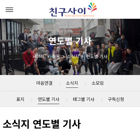
연도별 기사
HOME
활동
소식지
연도별 기사
마음연결
소식지
소모임
표지
연도별 기사
태그별 기사
구독신청
소식지 연도별 기사