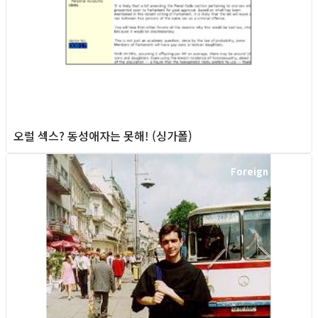
오럴 섹스? 동성애자는 못해! (싱가폴)
Foreign News