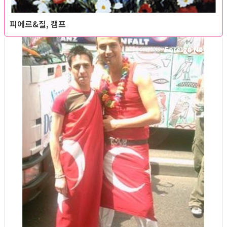
피에르&질, 캠프
Foreign News