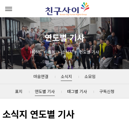
연도별 기사
HOME
활동
소식지
연도별 기사
마음연결
소식지
소모임
표지
연도별 기사
태그별 기사
구독신청
소식지 연도별 기사