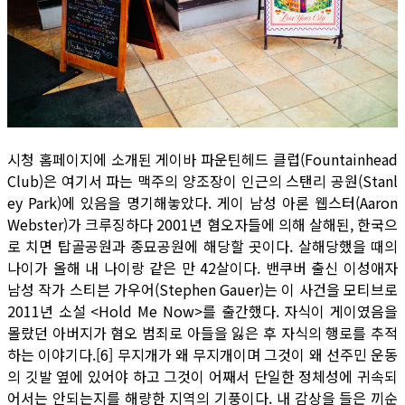
시청 홈페이지에 소개된 게이바 파운틴헤드 클럽(Fountainhead
Club)은 여기서 파는 맥주의 양조장이 인근의 스탠리 공원(Stanl
ey Park)에 있음을 명기해놓았다. 게이 남성 아론 웹스터(Aaron
Webster)가 크루징하다 2001년 혐오자들에 의해 살해된, 한국으
로 치면 탑골공원과 종묘공원에 해당할 곳이다. 살해당했을 때의
나이가 올해 내 나이랑 같은 만 42살이다. 밴쿠버 출신 이성애자
남성 작가 스티븐 가우어(Stephen Gauer)는 이 사건을 모티브로
2011년 소설 <Hold Me Now>를 출간했다. 자식이 게이였음을
몰랐던 아버지가 혐오 범죄로 아들을 잃은 후 자식의 행로를 추적
하는 이야기다.[6] 무지개가 왜 무지개이며 그것이 왜 선주민 운동
의 깃발 옆에 있어야 하고 그것이 어째서 단일한 정체성에 귀속되
어서는 안되는지를 해량한 지역의 기풍이다. 내 감상을 들은 끼순