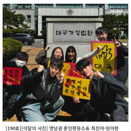
2026년
[190호][이달의 사진] 영남권 혼인평등소송 최진아·임아현