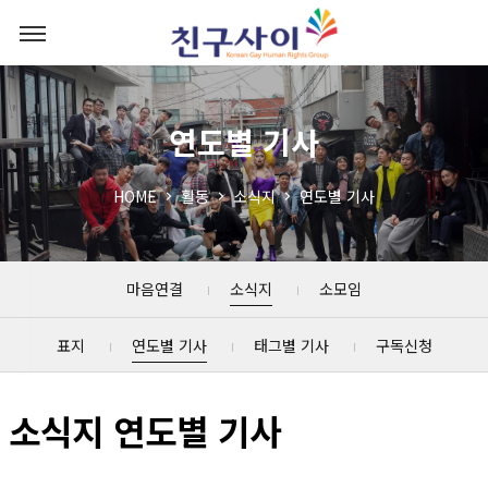
연도별 기사
HOME
활동
소식지
연도별 기사
마음연결
소식지
소모임
표지
연도별 기사
태그별 기사
구독신청
소식지 연도별 기사