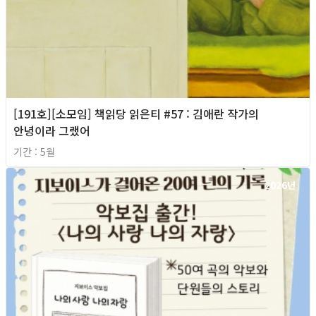
[191호][소모임] 책읽당 읽은티 #57 : 김애란 작가의
안녕이라 그랬어
기간 : 5월
2026년