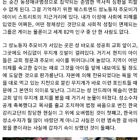
는 순간 동성애규범성으로 집약되는 준엄한 역사적 심판을 피할
수 없게 된다. 그걸 기억하기 위한 웨스트엔드 성노동자 추모비가
데이비 스트리트의 지근거리에 있다. 내가 이성애 사회에 피해를
입었든 어쩌든, 어떤 정체성인 것만으로 사회적 성찰이 면제되는
그룹은 게이는 물론이고 세계 82억 인구 중 단 한 사람도 없다.
그 성노동자 추모비가 서있는 곳은 성 바오로 성공회 교회 앞이고,
그곳에도 어김없이 무지개 깃발이 걸려있다. 거기서 현지의 아이
들은 교회 정문과 추모비 사이를 뛰어다니며 놀았다. 지역이 어떤
의제를 숙고한 깊이는 때로 그것을 아이들 앞에 내보여도 될 정도
에 도달한 것으로 판가름난다. 자본에 의해 전유되었다는 욕을 먹
을 대로 먹고 있는 지천으로 깔린 무지개가 바로 이런 포인트들 때
문에 그 본연의 의미로 빛난다. 그리고는 성 안드레아 웨슬리 연합
교회 앞의 무지개 표지를 봤을 때 거기서 눈물이 터졌다. 성소수자
공개 축복했다고 목사를 출교 조치하여 법정 싸움으로 번진 한국
감리교단의 참담한 현실이 그 위에 오버랩된 것이 첫째고, 한국의
성소수자가 뭘 많이 바랐던 게 아니고 사실은 이런 범속한 걸 바라
왔을 뿐이라는 사실에 갑자기 속이 상했던 것이 둘째다.