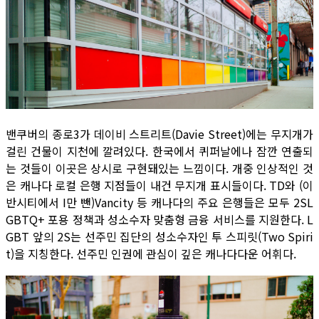
밴쿠버의 종로3가 데이비 스트리트(Davie Street)에는 무지개가
걸린 건물이 지천에 깔려있다. 한국에서 퀴퍼날에나 잠깐 연출되
는 것들이 이곳은 상시로 구현돼있는 느낌이다. 개중 인상적인 것
은 캐나다 로컬 은행 지점들이 내건 무지개 표시들이다. TD와 (이
반시티에서 I만 뺀)Vancity 등 캐나다의 주요 은행들은 모두 2SL
GBTQ+ 포용 정책과 성소수자 맞춤형 금융 서비스를 지원한다. L
GBT 앞의 2S는 선주민 집단의 성소수자인 투 스피릿(Two Spiri
t)을 지칭한다. 선주민 인권에 관심이 깊은 캐나다다운 어휘다.