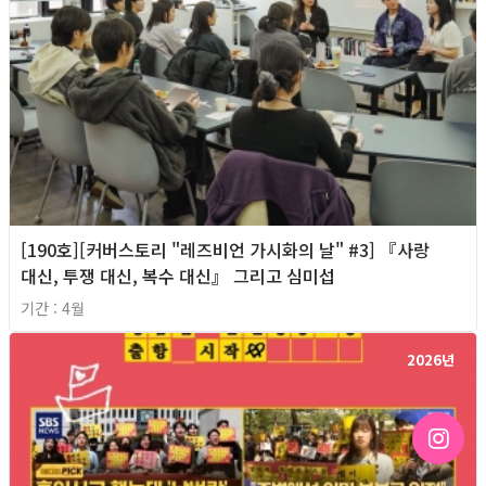
[190호][커버스토리 "레즈비언 가시화의 날" #3] 『사랑
대신, 투쟁 대신, 복수 대신』 그리고 심미섭
기간 : 4월
2026년