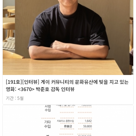
[191호][인터뷰] 게이 커뮤니티의 문화유산에 빚을 지고 있는
영화: <3670> 박준호 감독 인터뷰
기간 : 5월
2026년