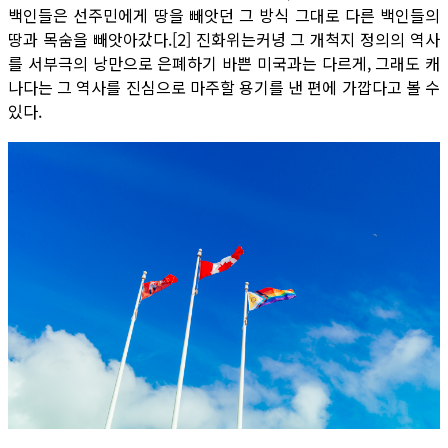
백인들은 선주민에게 땅을 빼앗던 그 방식 그대로 다른 백인들의
땅과 목숨을 빼앗아갔다.[2] 진화위는커녕 그 개척지 정의의 역사
를 서부극의 낭만으로 은폐하기 바쁜 미국과는 다르게, 그래도 캐
나다는 그 역사를 진심으로 마주할 용기를 낸 편에 가깝다고 볼 수
있다.