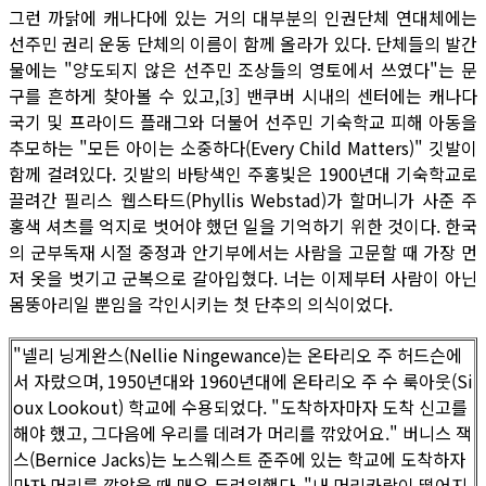
그런 까닭에 캐나다에 있는 거의 대부분의 인권단체 연대체에는
선주민 권리 운동 단체의 이름이 함께 올라가 있다. 단체들의 발간
물에는 "양도되지 않은 선주민 조상들의 영토에서 쓰였다"는 문
구를 흔하게 찾아볼 수 있고,[3] 밴쿠버 시내의 센터에는 캐나다
국기 및 프라이드 플래그와 더불어 선주민 기숙학교 피해 아동을
추모하는 "모든 아이는 소중하다(Every Child Matters)" 깃발이
함께 걸려있다. 깃발의 바탕색인 주홍빛은 1900년대 기숙학교로
끌려간 필리스 웹스타드(Phyllis Webstad)가 할머니가 사준 주
홍색 셔츠를 억지로 벗어야 했던 일을 기억하기 위한 것이다. 한국
의 군부독재 시절 중정과 안기부에서는 사람을 고문할 때 가장 먼
저 옷을 벗기고 군복으로 갈아입혔다. 너는 이제부터 사람이 아닌
몸뚱아리일 뿐임을 각인시키는 첫 단추의 의식이었다.
"넬리 닝게완스(Nellie Ningewance)는 온타리오 주 허드슨에
서 자랐으며, 1950년대와 1960년대에 온타리오 주 수 룩아웃(Si
oux Lookout) 학교에 수용되었다. "도착하자마자 도착 신고를
해야 했고, 그다음에 우리를 데려가 머리를 깎았어요." 버니스 잭
스(Bernice Jacks)는 노스웨스트 준주에 있는 학교에 도착하자
마자 머리를 깎았을 때 매우 두려워했다. "내 머리카락이 떨어지