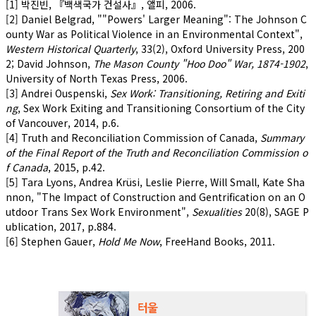
[1] 박진빈, 『백색국가 건설사』, 앨피, 2006.
[2] Daniel Belgrad, ""Powers' Larger Meaning": The Johnson C
ounty War as Political Violence in an Environmental Context",
Western Historical Quarterly
, 33(2), Oxford University Press, 200
2; David Johnson,
The Mason County "Hoo Doo" War, 1874-1902
,
University of North Texas Press, 2006.
[3] Andrei Ouspenski,
Sex Work: Transitioning, Retiring and Exiti
ng
, Sex Work Exiting and Transitioning Consortium of the City
of Vancouver, 2014, p.6.
[4] Truth and Reconciliation Commission of Canada,
Summary
of the Final Report of the Truth and Reconciliation Commission o
f Canada
, 2015, p.42.
[5] Tara Lyons, Andrea Krüsi, Leslie Pierre, Will Small, Kate Sha
nnon, "The Impact of Construction and Gentrification on an O
utdoor Trans Sex Work Environment",
Sexualities
20(8), SAGE P
ublication, 2017, p.884.
[6] Stephen Gauer,
Hold Me Now
, FreeHand Books, 2011.