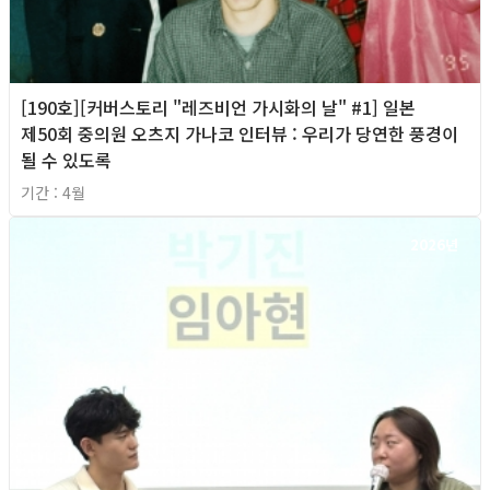
[190호][커버스토리 "레즈비언 가시화의 날" #1] 일본
제50회 중의원 오츠지 가나코 인터뷰 : 우리가 당연한 풍경이
될 수 있도록
기간 : 4월
2026년