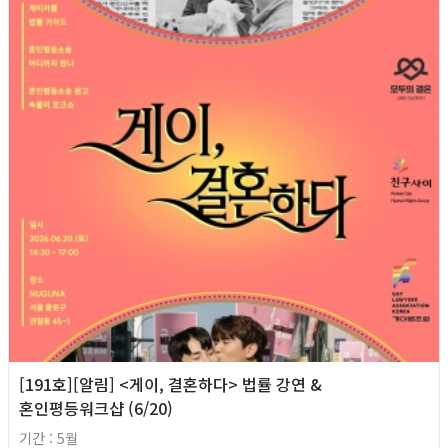
[191호][알림] <게이, 결혼하다> 법률 강연 &
혼인평등워크샵 (6/20)
기간 : 5월