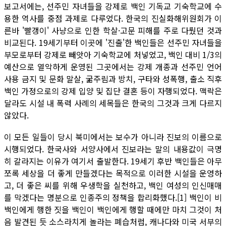
보고서에는, 선주민 자녀들을 강제로 백인 기독교 기숙학교에 수
용한 역사를 중점 과제로 다루었다. 한국의 진실화해위원회가 이
른바 '빨갱이' 사냥으로 인한 학살·고문 피해를 주로 다뤘던 것과
비교된다. 19세기부터 이곳에 '진출'한 백인들은 선주민 자녀들을
부모로부터 강제로 빼앗아 기숙학교에 처넣었고, 백인 대비 1/3의
예산으로 열악하게 운영된 그곳에서는 강제 개종과 선주민 언어
사용 금지 및 문화 말살, 굶주림과 방치, 구타와 성폭행, 출소 직후
백인 가정으로의 강제 입양 및 집단 결혼 등이 자행되었다. 맥락은
달라도 시설 내 폭력 사례의 세목들은 한국의 그것과 크게 다르지
않았다.
이 모든 일들이 당시 북미에서는 보수가 아니라 진보의 이름으로
시행되었다. 한국사와 서양사에서 진보라는 말의 내용값이 극명
히 갈라지는 이유가 여기서 출발한다. 19세기 후반 백인들은 아무
쪼록 세상을 더 좋게 만들겠다는 목적으로 이러한 시설을 운영하
고, 더 좋은 씨를 위해 우생학을 실천하고, 백인 여성의 인신매매
를 막겠다는 명분으로 인종주의 정책을 합리화했다.[1] 백인이 비
백인에게 행한 짓을 백인이 백인에게 행할 때에만 마치 그것이 처
음 발견된 듯 소스라치게 놀라는 폐습처럼, 캐나다와 미국 서부의