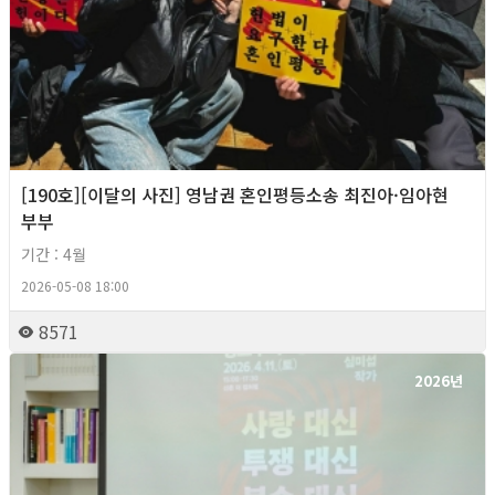
[190호][이달의 사진] 영남권 혼인평등소송 최진아·임아현
부부
기간 : 4월
2026-05-08 18:00
8571
2026년