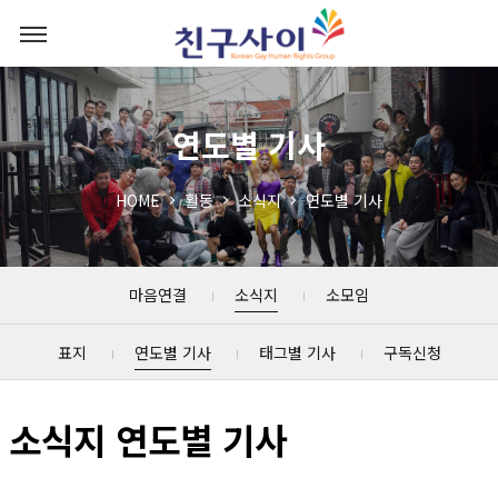
연도별 기사
HOME
활동
소식지
연도별 기사
마음연결
소식지
소모임
표지
연도별 기사
태그별 기사
구독신청
소식지 연도별 기사