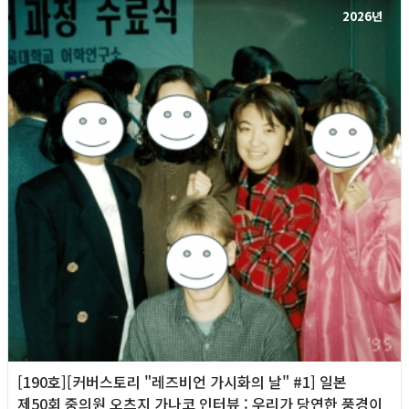
2026년
[190호][커버스토리 "레즈비언 가시화의 날" #1] 일본
제50회 중의원 오츠지 가나코 인터뷰 : 우리가 당연한 풍경이