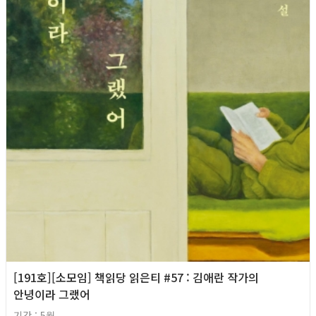
[191호][소모임] 책읽당 읽은티 #57 : 김애란 작가의
안녕이라 그랬어
기간 : 5월