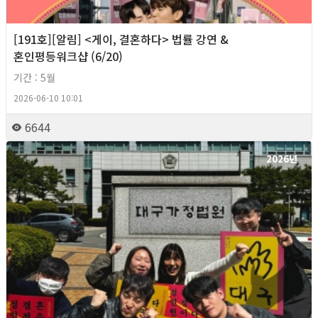
[191호][알림] <게이, 결혼하다> 법률 강연 &
혼인평등워크샵 (6/20)
기간 : 5월
2026-06-10 10:01
6644
2026년