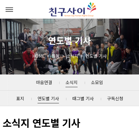
연도별 기사
HOME
활동
소식지
연도별 기사
마음연결
소식지
소모임
표지
연도별 기사
태그별 기사
구독신청
소식지 연도별 기사