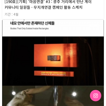
[190호][기획] '마음연결' #3 : 광주 거리에서 만난 게이
커뮤니티 일원들 - 무지개연결 캠페인 활동 스케치
기간 : 4월
2026년