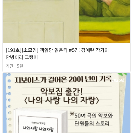
[191호][소모임] 책읽당 읽은티 #57 : 김애란 작가의
안녕이라 그랬어
기간 : 5월
2026년