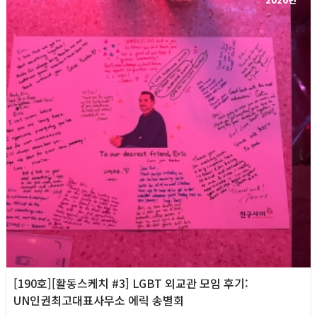
[190호][활동스케치 #3] LGBT 외교관 모임 후기:
UN인권최고대표사무소 에릭 송별회