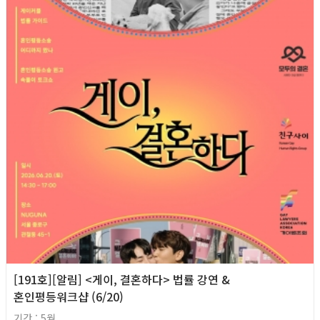
[191호][알림] <게이, 결혼하다> 법률 강연 &
혼인평등워크샵 (6/20)
기간 : 5월