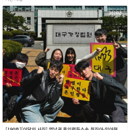
2026년
[190호][이달의 사진] 영남권 혼인평등소송 최진아·임아현