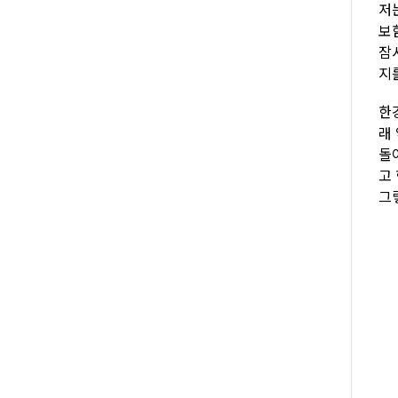
저
보
잠
지
한
래
돌
고
그