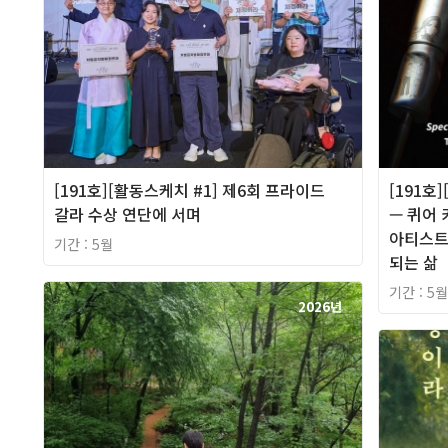
[191호][활동스케치 #1] 제6회 프라이드
[191호
갈라 수상 연단에 서며
— 퀴어
아티스트
기간 : 5월
되는 삶
기간 : 5월
2026년