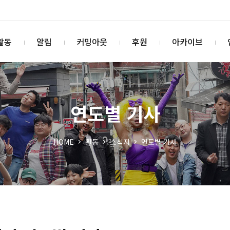
활동
알림
커밍아웃
후원
아카이브
연도별 기사
HOME
활동
소식지
연도별 기사