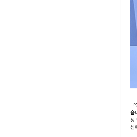
『
습
정
심