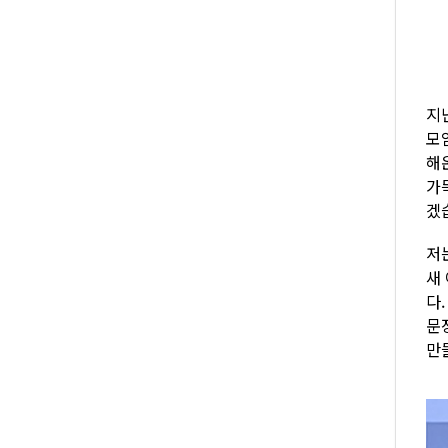
지
모
해
가
겠
저
새
다
문
만