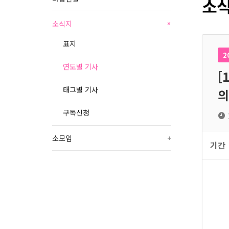
소식
소식지
+
표지
2
연도별 기사
[
태그별 기사
의
구독신청
소모임
+
기간