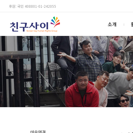
후원: 국민 408801-01-242055
소개
마음연결