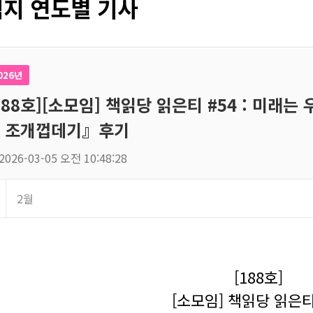
지 연도별 기사
026년
188호][소모임] 책읽당 읽은티 #54 : 미래
 조개껍데기』후기
2026-03-05 오전 10:48:28
2월
[188호]
[소모임] 책읽당 읽은티