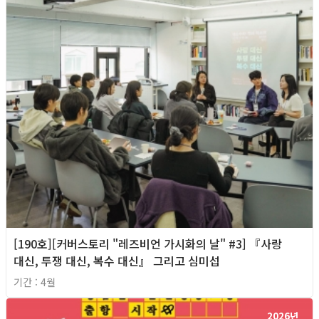
[190호][커버스토리 "레즈비언 가시화의 날" #3] 『사랑
대신, 투쟁 대신, 복수 대신』 그리고 심미섭
기간 : 4월
2026년