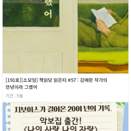
[191호][소모임] 책읽당 읽은티 #57 : 김애란 작가의
안녕이라 그랬어
기간 : 5월
2026년