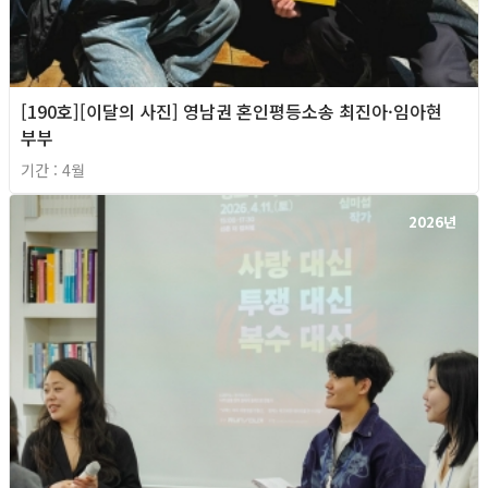
[190호][이달의 사진] 영남권 혼인평등소송 최진아·임아현
부부
기간 : 4월
2026년