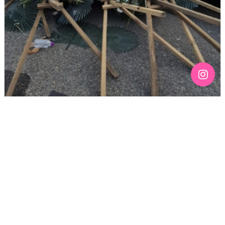
[190호][기고] 칠흑 같은 어둠 위에 스며드는 무지갯빛 –
136주년 노동절을 맞이하며
기간 : 4월
2026년