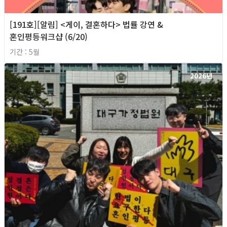
[191호][알림] <게이, 결혼하다> 법률 강연 &
혼인평등워크샵 (6/20)
기간 : 5월
2026년