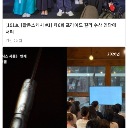
[191호][활동스케치 #1] 제6회 프라이드 갈라 수상 연단에
서며
기간 : 5월
2026년