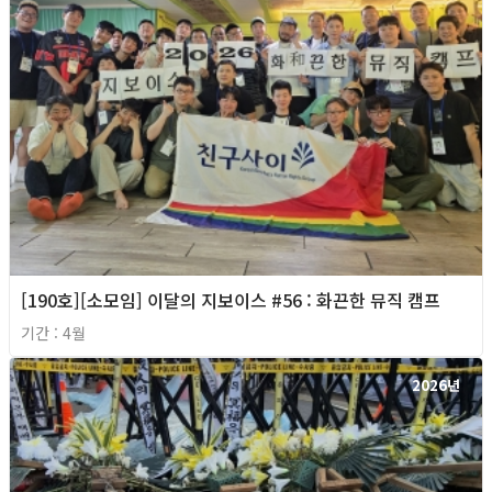
[190호][소모임] 이달의 지보이스 #56 : 화끈한 뮤직 캠프
기간 : 4월
2026년