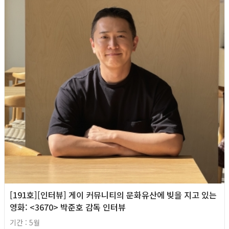
[191호][인터뷰] 게이 커뮤니티의 문화유산에 빚을 지고 있는
영화: <3670> 박준호 감독 인터뷰
기간 : 5월