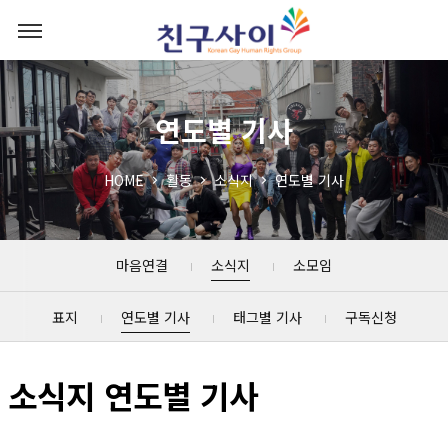
연도별 기사
HOME
활동
소식지
연도별 기사
마음연결
소식지
소모임
표지
연도별 기사
태그별 기사
구독신청
소식지 연도별 기사