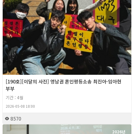
[190호][이달의 사진] 영남권 혼인평등소송 최진아·임아현
부부
기간 : 4월
2026-05-08 18:00
8570
2026년