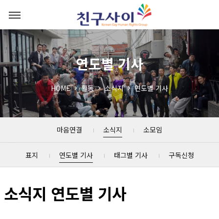
연도별 기사
HOME
활동
소식지
연도별 기사
마음연결
소식지
소모임
표지
연도별 기사
태그별 기사
구독신청
소식지 연도별 기사